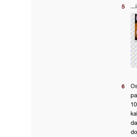
..
Os
pa
10
ka
da
do