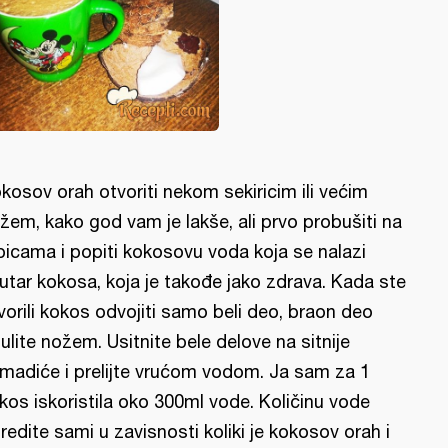
kosov orah otvoriti nekom sekiricim ili većim
žem, kako god vam je lakše, ali prvo probušiti na
picama i popiti kokosovu voda koja se nalazi
utar kokosa, koja je takođe jako zdrava. Kada ste
vorili kokos odvojiti samo beli deo, braon deo
ulite nožem. Usitnite bele delove na sitnije
madiće i prelijte vrućom vodom. Ja sam za 1
kos iskoristila oko 300ml vode. Količinu vode
redite sami u zavisnosti koliki je kokosov orah i