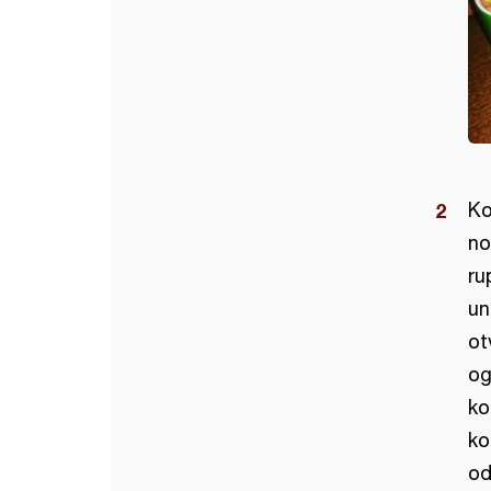
Ko
no
ru
un
ot
og
ko
ko
od