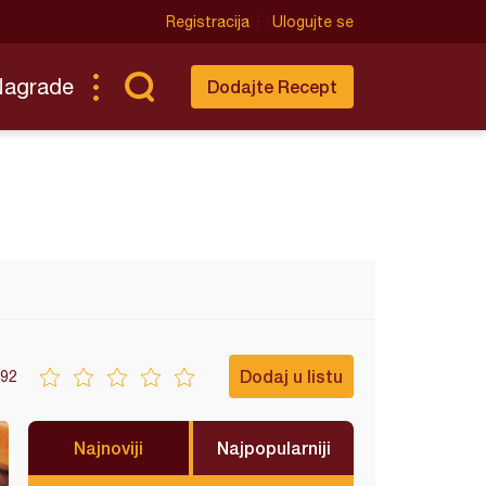
Registracija
Ulogujte se
Nagrade
Dodajte Recept
Dodaj u listu
92
Najnoviji
Najpopularniji