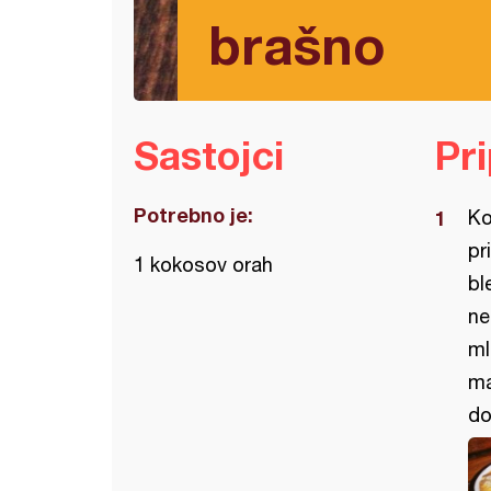
brašno
Sastojci
Pr
Potrebno je:
Ko
pr
1 kokosov orah
bl
ne
ml
ma
do