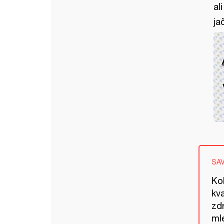
al
ja
SA
Kol
kva
zd
ml