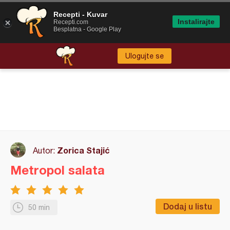
Recepti - Kuvar
Instalirajte
Recepti.com
Besplatna - Google Play
Ulogujte se
Zorica Stajić
Autor:
Metropol salata
Dodaj u listu
50 min