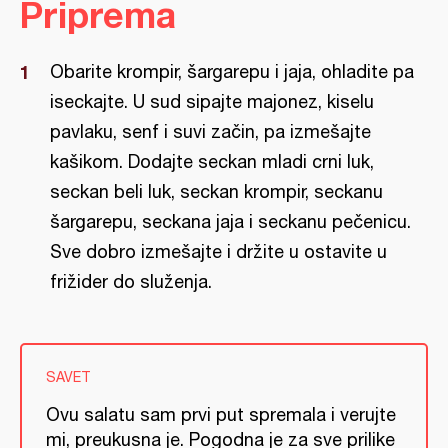
Priprema
Obarite krompir, šargarepu i jaja, ohladite pa
iseckajte. U sud sipajte majonez, kiselu
pavlaku, senf i suvi začin, pa izmešajte
kašikom. Dodajte seckan mladi crni luk,
seckan beli luk, seckan krompir, seckanu
šargarepu, seckana jaja i seckanu pečenicu.
Sve dobro izmešajte i držite u ostavite u
frižider do služenja.
SAVET
Ovu salatu sam prvi put spremala i verujte
mi, preukusna je. Pogodna je za sve prilike