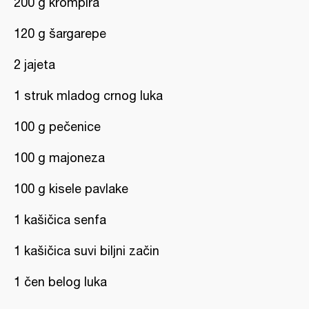
200 g krompira
120 g šargarepe
2 jajeta
1 struk mladog crnog luka
100 g pečenice
100 g majoneza
100 g kisele pavlake
1 kašičica senfa
1 kašičica suvi biljni začin
1 čen belog luka