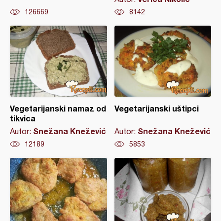
126669
8142
Vegetarijanski namaz od
Vegetarijanski uštipci
tikvica
Snežana Knežević
Snežana Knežević
Autor:
Autor:
12189
5853