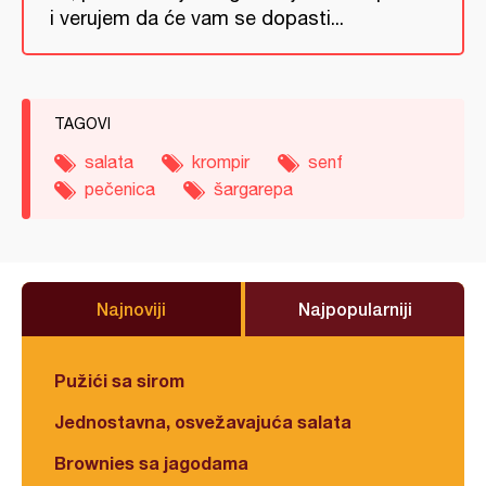
i verujem da će vam se dopasti...
TAGOVI
salata
krompir
senf
pečenica
šargarepa
Najnoviji
Najpopularniji
Pužići sa sirom
Jednostavna, osvežavajuća salata
Brownies sa jagodama