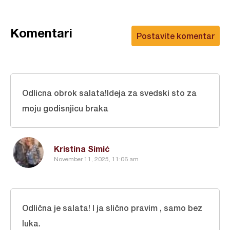
Komentari
Postavite komentar
Odlicna obrok salata!Ideja za svedski sto za
moju godisnjicu braka
Kristina Simić
November 11, 2025, 11:06 am
Odlična je salata! I ja slično pravim , samo bez
luka.