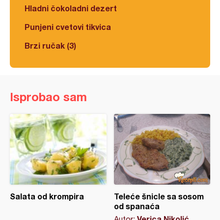
Hladni čokoladni dezert
Punjeni cvetovi tikvica
Brzi ručak (3)
Isprobao sam
Salata od krompira
Teleće šnicle sa sosom
od spanaća
Verica Nikolić
Autor: