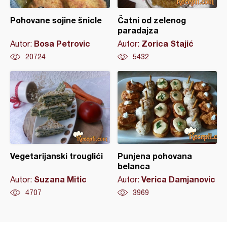
Pohovane sojine šnicle
Čatni od zelenog
paradajza
Bosa Petrovic
Zorica Stajić
Autor:
Autor:
20724
5432
Vegetarijanski trouglići
Punjena pohovana
belanca
Suzana Mitic
Verica Damjanovic
Autor:
Autor:
4707
3969