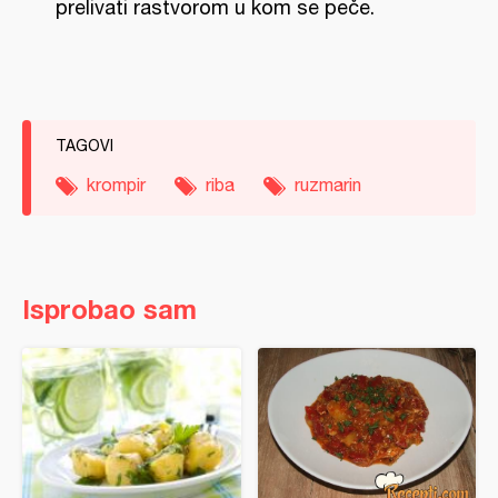
prelivati rastvorom u kom se peče.
TAGOVI
krompir
riba
ruzmarin
Isprobao sam