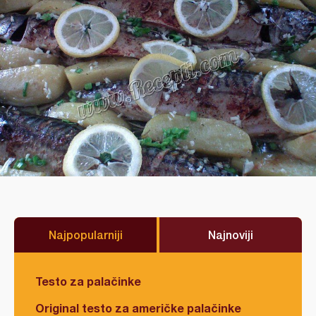
Najpopularniji
Najnoviji
Testo za palačinke
Original testo za američke palačinke