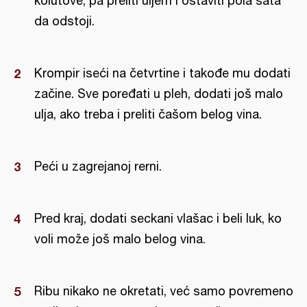
kolutove, pa preliti uljem i ostaviti pola sata
da odstoji.
Krompir iseći na četvrtine i takođe mu dodati
začine. Sve poređati u pleh, dodati još malo
ulja, ako treba i preliti čašom belog vina.
Peći u zagrejanoj rerni.
Pred kraj, dodati seckani vlašac i beli luk, ko
voli može još malo belog vina.
Ribu nikako ne okretati, već samo povremeno