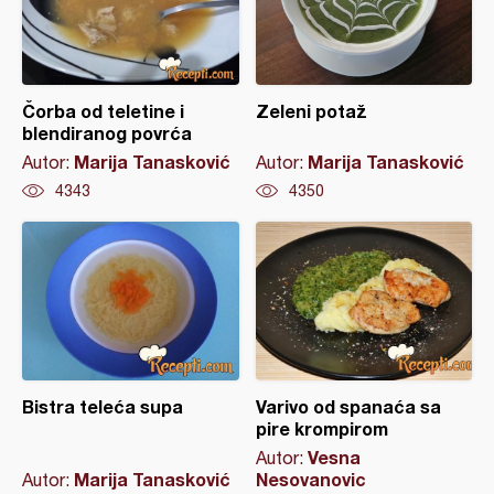
Čorba od teletine i
Zeleni potaž
blendiranog povrća
Marija Tanasković
Marija Tanasković
Autor:
Autor:
4343
4350
Bistra teleća supa
Varivo od spanaća sa
pire krompirom
Vesna
Autor:
Marija Tanasković
Nesovanovic
Autor: