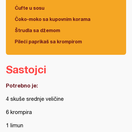
Ćufte u sosu
Čoko-moko sa kupovnim korama
Štrudla sa džemom
Pileći paprikaš sa krompirom
Sastojci
Potrebno je:
4 skuše srednje veličine
6 krompira
1 limun