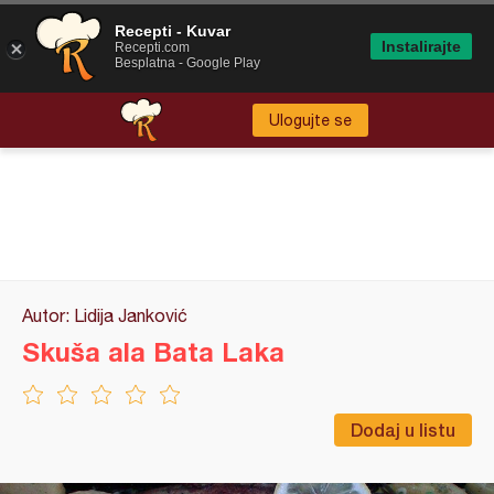
Recepti - Kuvar
Instalirajte
Recepti.com
Besplatna - Google Play
Ulogujte se
Autor: Lidija Janković
Skuša ala Bata Laka
Dodaj u listu