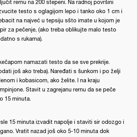
ljučit rernu na 200 stepeni. Na radnoj površini
zvucite testo s oglagijom lepo i tanko oko 1 cm i
ebacit na najveć u tepsiju sšto imate u kojom je
pir za pečenje, (ako treba oblikujte malo testo
datno s rukama).
kečapom namazati testo da se sve prekrije.
odati još ako treba). Naređati s šunkom i po želji
lenom i kobasicom, ako želite. I na kraju
mpinjone. Stavit u zagrejanu rernu da se peče
o 15 minuta.
sle 15 minuta izvadit napolje i staviti sir odozgo i
igano. Vratit nazad još oko 5-10 minuta dok