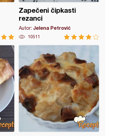
Zapečeni čipkasti
rezanci
Jelena Petrović
Autor:
10511