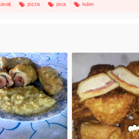
avalj
pizza
pica
kulen