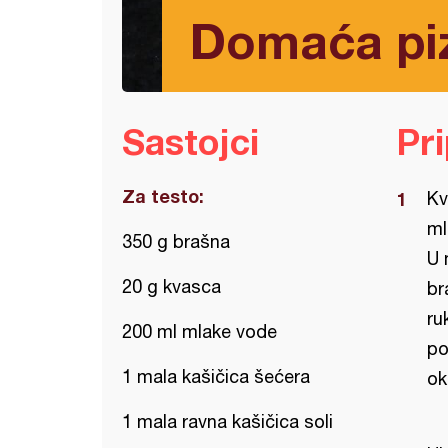
Domaća pi
Sastojci
Pr
Za testo:
Kv
ml
350 g brašna
U 
20 g kvasca
br
ru
200 ml mlake vode
po
1 mala kašičica šećera
ok
1 mala ravna kašičica soli