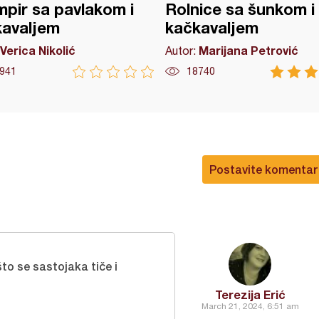
pir sa pavlakom i
Rolnice sa šunkom i
kavaljem
kačkavaljem
Verica Nikolić
Marijana Petrović
Autor:
941
18740
Postavite komentar
to se sastojaka tiče i
Terezija Erić
March 21, 2024, 6:51 am