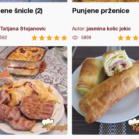
ene šnicle (2)
Punjene prženice
Tatjana Stojanovic
jasmina kolic jokic
Autor:
562
5809