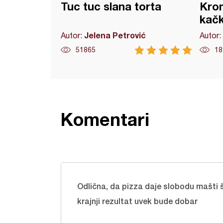
Tuc tuc slana torta
Krom
kač
Jelena Petrović
Autor:
Autor:
51865
18
Komentari
Odlična, da pizza daje slobodu mašti š
krajnji rezultat uvek bude dobar