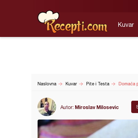
Kuvar
Naslovna
Kuvar
Pite i Testa
Domaća p
Miroslav Milosevic
Autor: