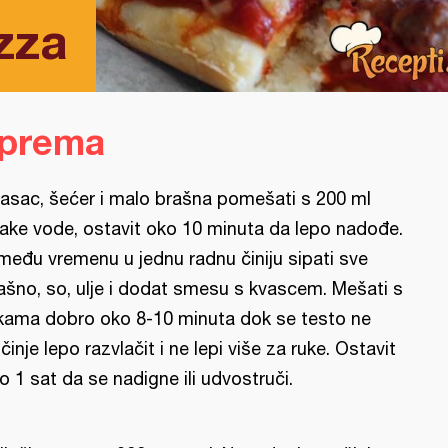
zza
iprema
asac, šećer i malo brašna pomešati s 200 ml
ake vode, ostavit oko 10 minuta da lepo nadođe.
među vremenu u jednu radnu činiju sipati sve
ašno, so, ulje i dodat smesu s kvascem. Mešati s
kama dobro oko 8-10 minuta dok se testo ne
činje lepo razvlačit i ne lepi više za ruke. Ostavit
o 1 sat da se nadigne ili udvostruči.