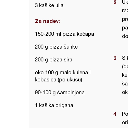
Uk
3 kašike ulja
ra
pr
Za nadev:
pa
150-200 ml pizza kečapa
do
200 g pizza šunke
S 
200 g pizza sira
(d
oko 100 g malo kulena i
ku
kobasica (po ukusu)
ša
ok
90-100 g šampinjona
1 kašika origana
Po
or