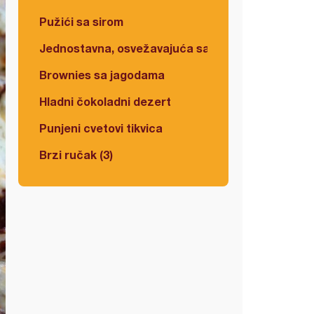
Pužići sa sirom
Jednostavna, osvežavajuća salata
Brownies sa jagodama
Hladni čokoladni dezert
Punjeni cvetovi tikvica
Brzi ručak (3)