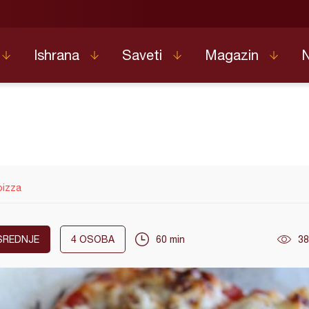
Ishrana
Saveti
Magazin
izza
SREDNJE
4
OSOBA
60 min
38