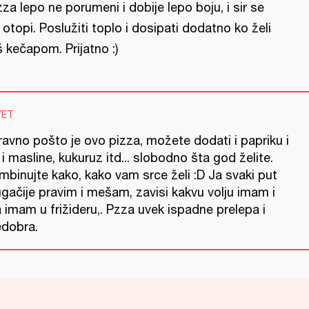
zza lepo ne porumeni i dobije lepo boju, i sir se
 otopi. Poslužiti toplo i dosipati dodatno ko želi
š kečapom. Prijatno :)
VET
ravno pošto je ovo pizza, možete dodati i papriku i
 i masline, kukuruz itd... slobodno šta god želite.
mbinujte kako, kako vam srce želi :D Ja svaki put
gačije pravim i mešam, zavisi kakvu volju imam i
 imam u frižideru,. Pzza uvek ispadne prelepa i
edobra.