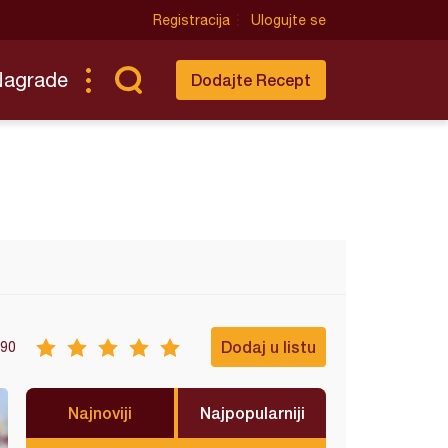
Registracija
Ulogujte se
Nagrade
Dodajte Recept
Dodaj u listu
90
Najnoviji
Najpopularniji