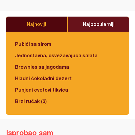
Najnoviji
Najpopularniji
Pužići sa sirom
Jednostavna, osvežavajuća salata
Brownies sa jagodama
Hladni čokoladni dezert
Punjeni cvetovi tikvica
Brzi ručak (3)
Isprobao sam