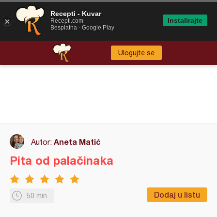
Recepti - Kuvar
Instalirajte
Recepti.com
Besplatna - Google Play
Ulogujte se
Aneta Matić
Autor:
Pita od palačinaka
Dodaj u listu
50 min