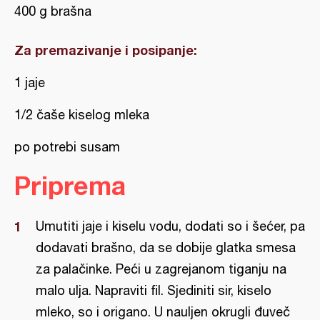
400 g brašna
Za premazivanje i posipanje:
1 jaje
1/2 čaše kiselog mleka
po potrebi susam
Priprema
Umutiti jaje i kiselu vodu, dodati so i šećer, pa
dodavati brašno, da se dobije glatka smesa
za palačinke. Peći u zagrejanom tiganju na
malo ulja. Napraviti fil. Sjediniti sir, kiselo
mleko, so i origano. U nauljen okrugli đuveč