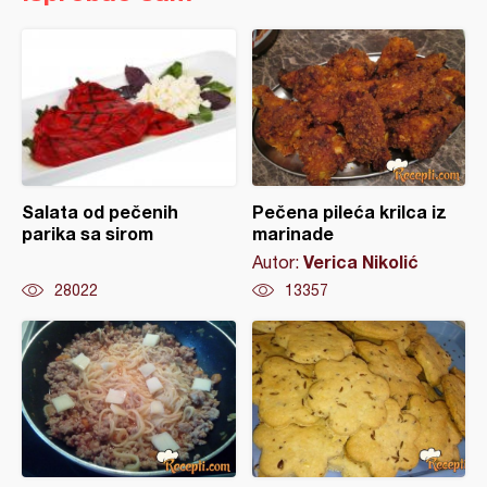
Salata od pečenih
Pečena pileća krilca iz
parika sa sirom
marinade
Verica Nikolić
Autor:
28022
13357