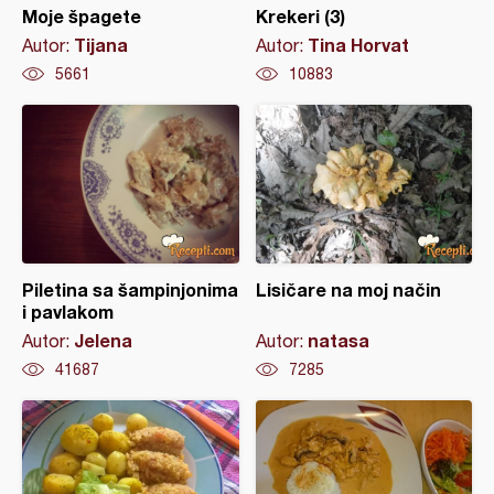
Moje špagete
Krekeri (3)
Tijana
Tina Horvat
Autor:
Autor:
5661
10883
Piletina sa šampinjonima
Lisičare na moj način
i pavlakom
Jelena
natasa
Autor:
Autor:
41687
7285