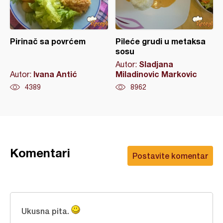
Pirinač sa povrćem
Pileće grudi u metaksa
sosu
Sladjana
Autor:
Ivana Antić
Miladinovic Markovic
Autor:
4389
8962
Komentari
Postavite komentar
Ukusna pita.