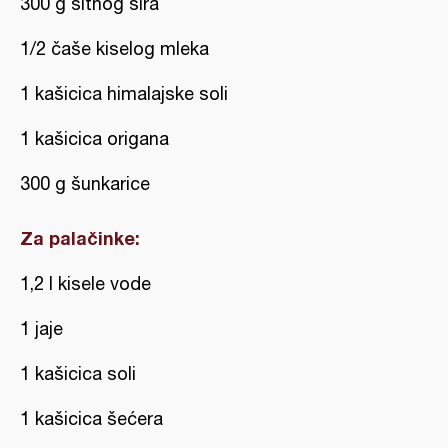
300 g sitnog sira
1/2 čaše kiselog mleka
1 kašicica himalajske soli
1 kašicica origana
300 g šunkarice
Za palačinke:
1,2 l kisele vode
1 jaje
1 kašicica soli
1 kašicica šećera