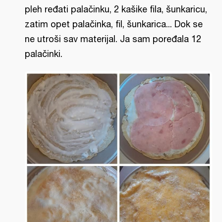
pleh ređati palačinku, 2 kašike fila, šunkaricu,
zatim opet palačinka, fil, šunkarica... Dok se
ne utroši sav materijal. Ja sam poređala 12
palačinki.