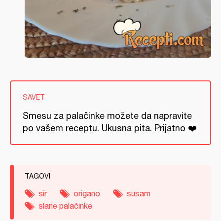
SAVET
Smesu za palačinke možete da napravite
po vašem receptu. Ukusna pita. Prijatno ❤️
TAGOVI
sir
origano
susam
slane palačinke