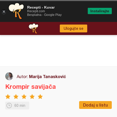
Recepti - Kuvar
Instalirajte
Recepti.com
Besplatna - Google Play
Ulogujte se
Marija Tanasković
Autor:
Krompir savijača
Dodaj u listu
60 min