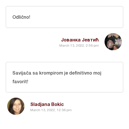
Odlično!
Јованка Јевтић
March 13, 2022, 2:56 pm
Savijača sa krompirom je definitivno moj
favorit!
Sladjana Bokic
March 13, 2022, 12:36 pm