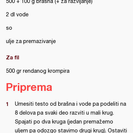
500 + 100 g brašna (+ za razvijanje)
2 dl vode
so
ulje za premazivanje
Za fil
500 gr rendanog krompira
Priprema
Umesiti testo od brašna i vode pa podeliti na
8 delova pa svaki deo razviti u mali krug.
Spajati po dva kruga (jedan premažemo
uljem pa odozgo stavimo drugi krug). Ostaviti