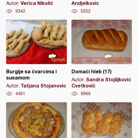
Verica Nikolić
Andjelkovic
Autor:
9342
5552
Burgije sa čvarcima i
Domaći hleb (17)
susamom
Sandra Stojiljković
Autor:
Tatjana Stojanovic
Cvetković
Autor:
4461
9966