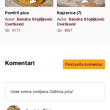
Pomfrit pica
Kajzerice (7)
Sandra Stojiljković
Sandra Stojiljković
Autor:
Autor:
Cvetković
Cvetković
5171
4057
Komentari
Postavite komentar
Uvek svima omiljena.Odlična pita!