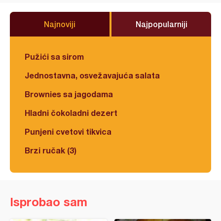
Najnoviji
Najpopularniji
Pužići sa sirom
Jednostavna, osvežavajuća salata
Brownies sa jagodama
Hladni čokoladni dezert
Punjeni cvetovi tikvica
Brzi ručak (3)
Isprobao sam