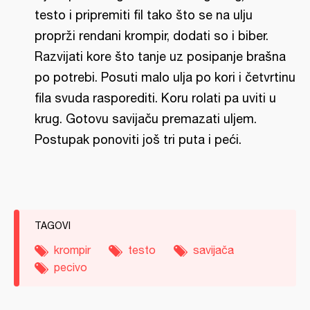
testo i pripremiti fil tako što se na ulju
proprži rendani krompir, dodati so i biber.
Razvijati kore što tanje uz posipanje brašna
po potrebi. Posuti malo ulja po kori i četvrtinu
fila svuda rasporediti. Koru rolati pa uviti u
krug. Gotovu savijaču premazati uljem.
Postupak ponoviti još tri puta i peći.
TAGOVI
krompir
testo
savijača
pecivo