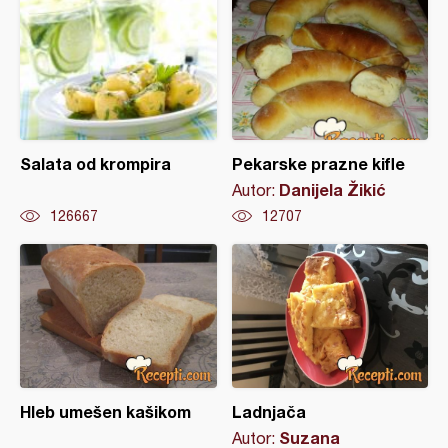
Salata od krompira
Pekarske prazne kifle
Danijela Žikić
Autor:
126667
12707
Hleb umešen kašikom
Ladnjača
Suzana
Autor: