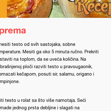
iprema
esiti testo od svih sastojaka, sobne
mperature. Mesiti ga oko 5 minuta ručno. Prekriti
ostaviti na toplom, da se uveća količina. Na
brašnjenoj ploči razviti testo u pravougaonik,
emazati kečapom, posuti sir, salamu, origano i
mpinjone.
iti testo u rolat sa što više namotaja. Seći
made jednog prsta debljine i slagati na