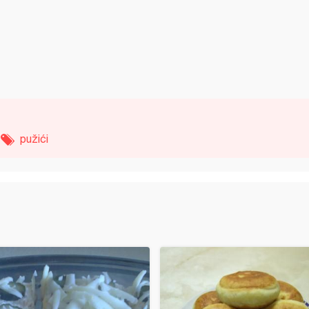
pužići