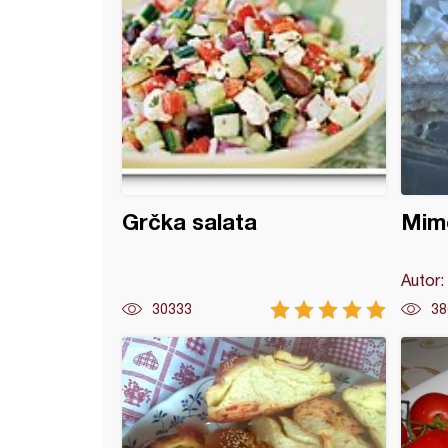
Grčka salata
Mim
Autor:
30333
38
iči