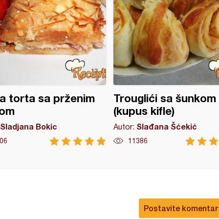
a torta sa prženim
Trouglići sa šunkom
tom
(kupus kifle)
Sladjana Bokic
Slađana Šćekić
Autor:
06
11386
Postavite komentar