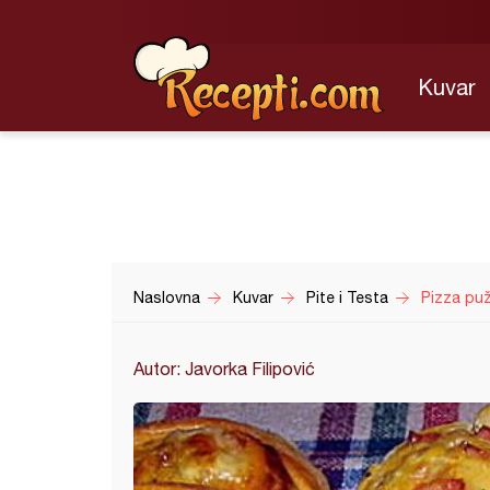
Kuvar
Naslovna
Kuvar
Pite i Testa
Pizza puž
Autor: Javorka Filipović