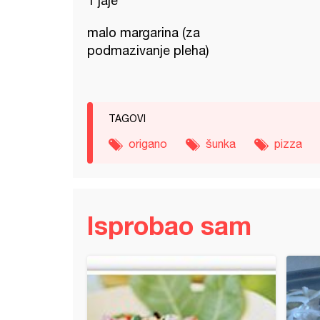
1 jaje
malo margarina (za
podmazivanje pleha)
TAGOVI
origano
šunka
pizza
Isprobao sam
nina sa Milanese sosom