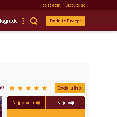
Registracija
Ulogujte se
Nagrade
Dodajte Recept
Dodaj u listu
63
Najpopularniji
Najnoviji