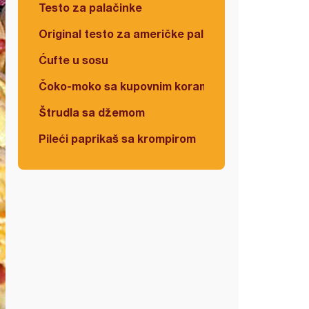
Testo za palačinke
Original testo za američke palačinke
Ćufte u sosu
Čoko-moko sa kupovnim korama
Štrudla sa džemom
Pileći paprikaš sa krompirom