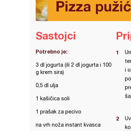
Pizza pužić
Sastojci
Pr
Potrebno je:
Um
te
3 dl jogurta (ili 2 dl jogurta i 100
i 
g krem sira)
po
0,5 dl ulja
pr
ša
1 kašičica soli
1 prašak za pecivo
Uv
na vrh noža instant kvasca
ko