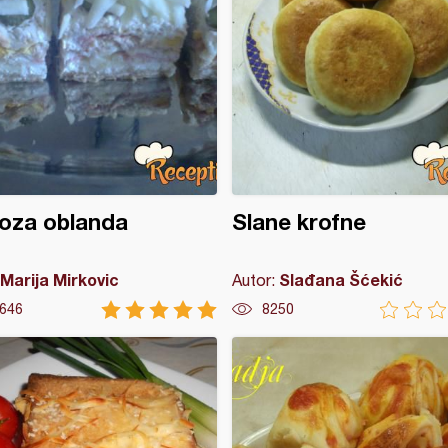
oza oblanda
Slane krofne
Marija Mirkovic
Slađana Šćekić
Autor:
646
8250