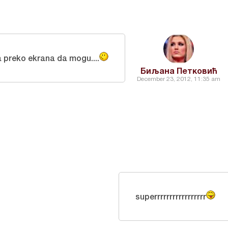
 preko ekrana da mogu....
Биљана Петковић
December 23, 2012, 11:35 am
superrrrrrrrrrrrrrrrr