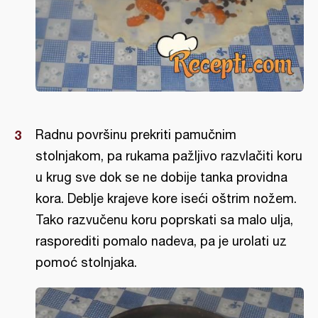
Radnu površinu prekriti pamučnim
stolnjakom, pa rukama pažljivo razvlačiti koru
u krug sve dok se ne dobije tanka providna
kora. Deblje krajeve kore iseći oštrim nožem.
Tako razvučenu koru poprskati sa malo ulja,
rasporediti pomalo nadeva, pa je urolati uz
pomoć stolnjaka.