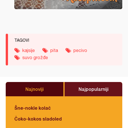
TAGOVI
kajsije
pita
pecivo
suvo grožđe
Najnoviji
Najpopularniji
Šne-nokle kolač
Čoko-kokos sladoled