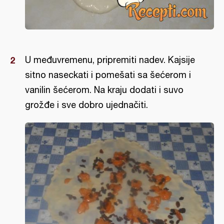
U međuvremenu, pripremiti nadev. Kajsije
sitno naseckati i pomešati sa šećerom i
vanilin šećerom. Na kraju dodati i suvo
grožđe i sve dobro ujednačiti.