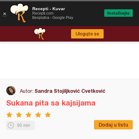
Recepti - Kuvar
Instalirajte
Recepti.com
Besplatna - Google Play
Ulogujte se
Sandra Stojiljković Cvetković
Autor:
Sukana pita sa kajsijama
Dodaj u listu
90 min