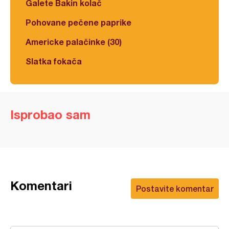
Galete Bakin kolač
Pohovane pečene paprike
Americke palačinke (30)
Slatka fokača
Isprobao sam
Komentari
Postavite komentar