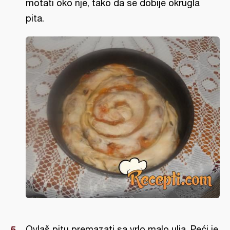
motati oko nje, tako da se dobije okrugla
pita.
Ovlaš pitu premazati sa vrlo malo ulja. Peći je