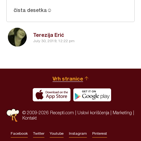
čista desetka☺
Terezija Erić
July 30, 2019, 12:22 pm
Vrh stranice
© 2009-2026 Recepti.com |
Uslovi korišćenja
|
Marketing
|
Kontakt
Facebook
Twitter
Youtube
Instagram
Pinterest