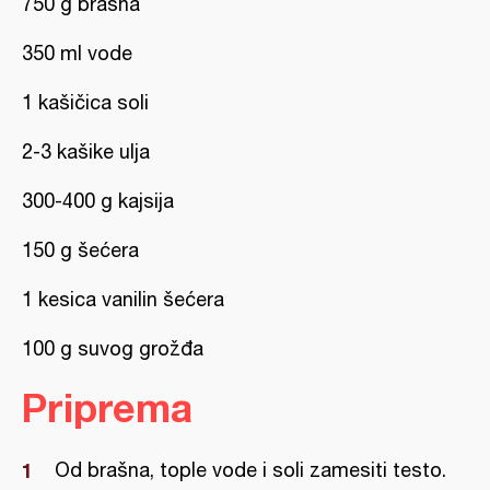
750 g brašna
350 ml vode
1 kašičica soli
2-3 kašike ulja
300-400 g kajsija
150 g šećera
1 kesica vanilin šećera
100 g suvog grožđa
Priprema
Od brašna, tople vode i soli zamesiti testo.