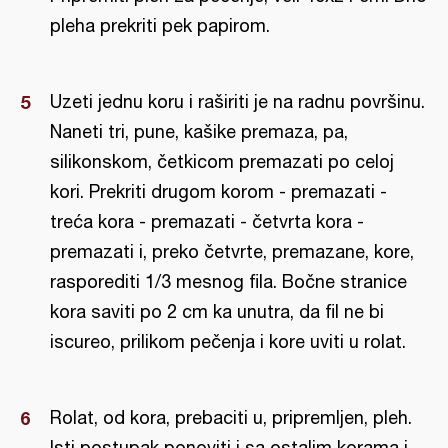
pleha prekriti pek papirom.
Uzeti jednu koru i raširiti je na radnu površinu.
Naneti tri, pune, kašike premaza, pa,
silikonskom, četkicom premazati po celoj
kori. Prekriti drugom korom - premazati -
treća kora - premazati - četvrta kora -
premazati i, preko četvrte, premazane, kore,
rasporediti 1/3 mesnog fila. Bočne stranice
kora saviti po 2 cm ka unutra, da fil ne bi
iscureo, prilikom pečenja i kore uviti u rolat.
Rolat, od kora, prebaciti u, pripremljen, pleh.
Isti postupak ponoviti i sa ostalim korama i