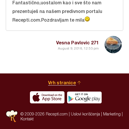
Fantastično,uostalom kao i sve što nam
prezentuješ na našem predivnom portalu
Recepti.com.Pozdravljam te mila
Vesna Pavlovic 271
August 9, 2018, 12:53 pm
Vrh stranice
© 2009-2026 Recepti.com |
Uslovi korišćenja
|
Marketing
|
Kontakt