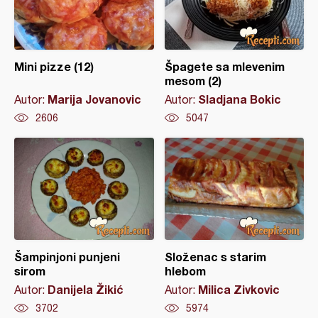
Mini pizze (12)
Špagete sa mlevenim
mesom (2)
Marija Jovanovic
Sladjana Bokic
Autor:
Autor:
2606
5047
Šampinjoni punjeni
Složenac s starim
sirom
hlebom
Danijela Žikić
Milica Zivkovic
Autor:
Autor:
3702
5974