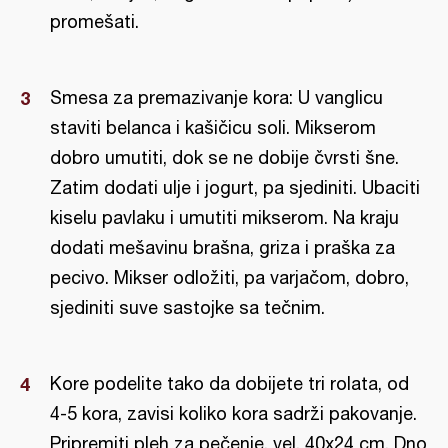
promešati.
Smesa za premazivanje kora: U vanglicu
staviti belanca i kašičicu soli. Mikserom
dobro umutiti, dok se ne dobije čvrsti šne.
Zatim dodati ulje i jogurt, pa sjediniti. Ubaciti
kiselu pavlaku i umutiti mikserom. Na kraju
dodati mešavinu brašna, griza i praška za
pecivo. Mikser odložiti, pa varjačom, dobro,
sjediniti suve sastojke sa tečnim.
Kore podelite tako da dobijete tri rolata, od
4-5 kora, zavisi koliko kora sadrži pakovanje.
Pripremiti pleh za pečenje, vel. 40x24 cm. Dno