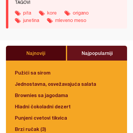
TAGOVI
pita
kore
origano
junetina
mleveno meso
Najnoviji
Najpopularniji
Pužići sa sirom
Jednostavna, osvežavajuća salata
Brownies sa jagodama
Hladni čokoladni dezert
Punjeni cvetovi tikvica
Brzi ručak (3)