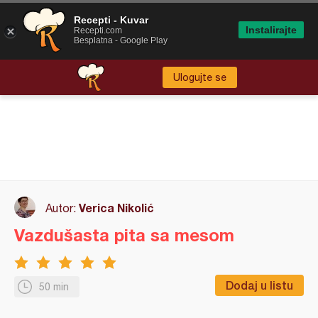
Recepti - Kuvar
Instalirajte
Recepti.com
Besplatna - Google Play
Ulogujte se
Verica Nikolić
Autor:
Vazdušasta pita sa mesom
Dodaj u listu
50 min