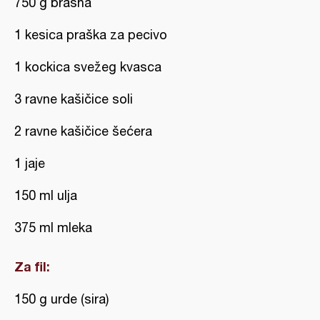
750 g brašna
1 kesica praška za pecivo
1 kockica svežeg kvasca
3 ravne kašičice soli
2 ravne kašičice šećera
1 jaje
150 ml ulja
375 ml mleka
Za fil:
150 g urde (sira)