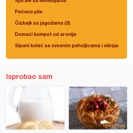
Spirale sa leblebijama
Pečeno pile
Čizkejk sa jagodama (3)
Domaći kompot od aronije
Sipani kolač sa ovsenim pahuljicama i višnjama
Isprobao sam