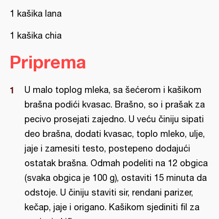
1 kašika lana
1 kašika chia
Priprema
U malo toplog mleka, sa šećerom i kašikom
brašna podići kvasac. Brašno, so i prašak za
pecivo prosejati zajedno. U veću činiju sipati
deo brašna, dodati kvasac, toplo mleko, ulje,
jaje i zamesiti testo, postepeno dodajući
ostatak brašna. Odmah podeliti na 12 obgica
(svaka obgica je 100 g), ostaviti 15 minuta da
odstoje. U činiju staviti sir, rendani parizer,
kečap, jaje i origano. Kašikom sjediniti fil za