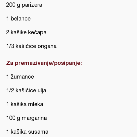
200 g parizera
1 belance
2 kašike kečapa
1/3 kašičice origana
Za premazivanje/posipanje:
1 žumance
1/2 kašičice ulja
1 kašika mleka
100 g margarina
1 kašika susama