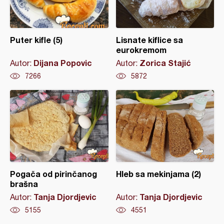
Puter kifle (5)
Lisnate kiflice sa
eurokremom
Dijana Popovic
Zorica Stajić
Autor:
Autor:
7266
5872
Pogača od pirinčanog
Hleb sa mekinjama (2)
brašna
Tanja Djordjevic
Tanja Djordjevic
Autor:
Autor:
5155
4551