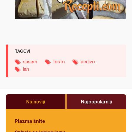
TAGOVI
susam
testo
pecivo
lan
Najnoviji
Najpopularniji
Plazma šnite