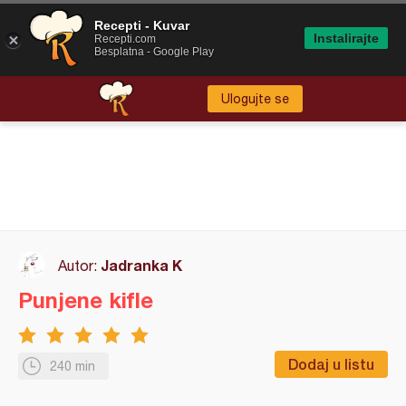
Recepti - Kuvar
Instalirajte
Recepti.com
Besplatna - Google Play
Ulogujte se
Jadranka K
Autor:
Punjene kifle
Dodaj u listu
240 min