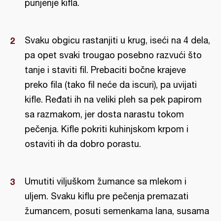
punjenje kifla.
Svaku obgicu rastanjiti u krug, iseći na 4 dela,
pa opet svaki trougao posebno razvući što
tanje i staviti fil. Prebaciti bočne krajeve
preko fila (tako fil neće da iscuri), pa uvijati
kifle. Ređati ih na veliki pleh sa pek papirom
sa razmakom, jer dosta narastu tokom
pečenja. Kifle pokriti kuhinjskom krpom i
ostaviti ih da dobro porastu.
Umutiti viljuškom žumance sa mlekom i
uljem. Svaku kiflu pre pečenja premazati
žumancem, posuti semenkama lana, susama