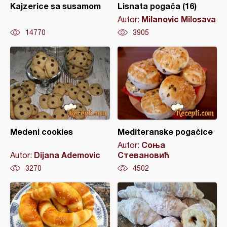
Kajzerice sa susamom
Lisnata pogača (16)
Milanovic Milosava
Autor:
14770
3905
Medeni cookies
Mediteranske pogačice
Соња
Autor:
Dijana Ademovic
Стевановић
Autor:
3270
4502