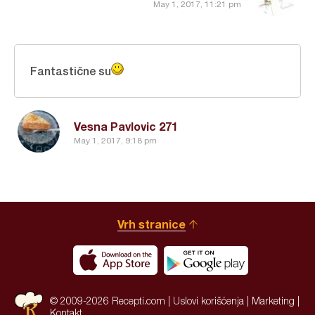
May 1, 2017, 11:21 pm
Fantastične su
Vesna Pavlovic 271
May 1, 2017, 9:18 pm
Vrh stranice
© 2009-2026 Recepti.com |
Uslovi korišćenja
|
Marketing
|
Kontakt