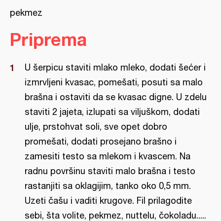
pekmez
Priprema
U šerpicu staviti mlako mleko, dodati šećer i
izmrvljeni kvasac, pomešati, posuti sa malo
brašna i ostaviti da se kvasac digne. U zdelu
staviti 2 jajeta, izlupati sa viljuškom, dodati
ulje, prstohvat soli, sve opet dobro
promešati, dodati prosejano brašno i
zamesiti testo sa mlekom i kvascem. Na
radnu površinu staviti malo brašna i testo
rastanjiti sa oklagijim, tanko oko 0,5 mm.
Uzeti čašu i vaditi krugove. Fil prilagodite
sebi, šta volite, pekmez, nuttelu, čokoladu.....