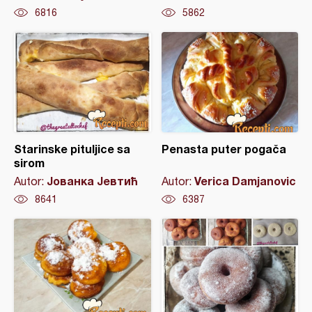
6816
5862
Starinske pituljice sa
Penasta puter pogača
sirom
Јованка Јевтић
Verica Damjanovic
Autor:
Autor:
8641
6387