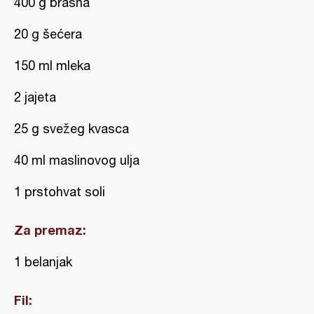
400 g brašna
20 g šećera
150 ml mleka
2 jajeta
25 g svežeg kvasca
40 ml maslinovog ulja
1 prstohvat soli
Za premaz:
1 belanjak
Fil: