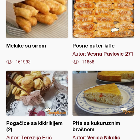
Mekike sa sirom
Posne puter kifle
Vesna Pavlovic 271
Autor:
161993
11858
Pogačice sa kikirikijem
Pita sa kukuruznim
(2)
brašnom
Terezija Erić
Verica Nikolić
Autor:
Autor: