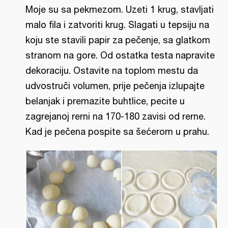
Moje su sa pekmezom. Uzeti 1 krug, stavljati
malo fila i zatvoriti krug. Slagati u tepsiju na
koju ste stavili papir za pečenje, sa glatkom
stranom na gore. Od ostatka testa napravite
dekoraciju. Ostavite na toplom mestu da
udvostruči volumen, prije pečenja izlupajte
belanjak i premazite buhtlice, pecite u
zagrejanoj rerni na 170-180 zavisi od rerne.
Kad je pečena pospite sa šećerom u prahu.