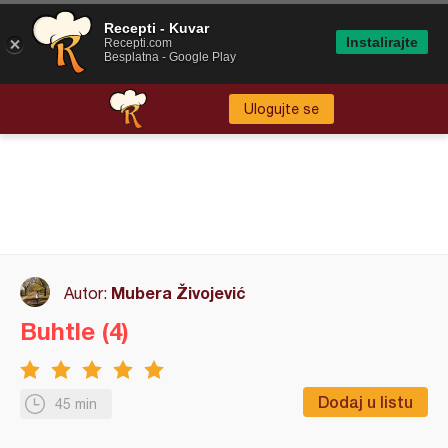
Recepti - Kuvar
Instalirajte
Recepti.com
Besplatna - Google Play
Ulogujte se
Mubera Živojević
Autor:
Buhtle (4)
Dodaj u listu
45 min