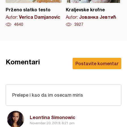
Prženo slatko testo
Kraljevske krofne
Verica Damjanovic
Јованка Јевтић
Autor:
Autor:
4640
3927
Komentari
Postavite komentar
Prelepe i kao da im osecam miris
Leontina Simonowic
November 20, 2019, 8:21 pm