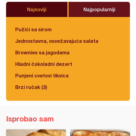
Najnoviji
Najpopularniji
Pužići sa sirom
Jednostavna, osvežavajuća salata
Brownies sa jagodama
Hladni čokoladni dezert
Punjeni cvetovi tikvica
Brzi ručak (3)
Isprobao sam