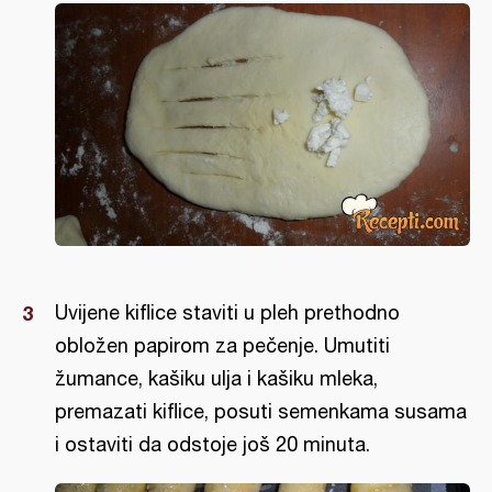
Uvijene kiflice staviti u pleh prethodno
obložen papirom za pečenje. Umutiti
žumance, kašiku ulja i kašiku mleka,
premazati kiflice, posuti semenkama susama
i ostaviti da odstoje još 20 minuta.