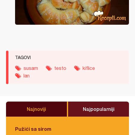
TAGOVI
susam
testo
kiflice
lan
Najnoviji
Najpopularniji
Pužići sa sirom