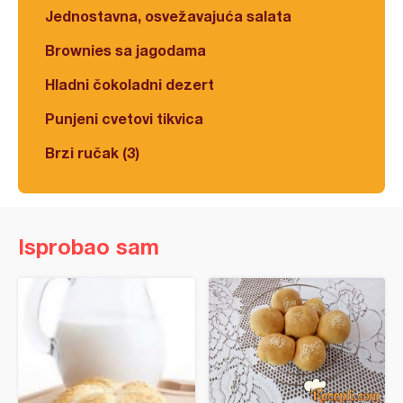
Jednostavna, osvežavajuća salata
Brownies sa jagodama
Hladni čokoladni dezert
Punjeni cvetovi tikvica
Brzi ručak (3)
Isprobao sam