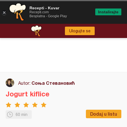
Recepti - Kuvar
Instalirajte
Recepti.com
Besplatna - Google Play
Ulogujte se
Соња Стевановић
Autor:
Jogurt kiflice
Dodaj u listu
60 min