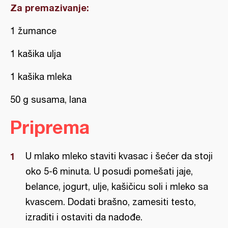
Za premazivanje:
1 žumance
1 kašika ulja
1 kašika mleka
50 g susama, lana
Priprema
U mlako mleko staviti kvasac i šećer da stoji
oko 5-6 minuta. U posudi pomešati jaje,
belance, jogurt, ulje, kašičicu soli i mleko sa
kvascem. Dodati brašno, zamesiti testo,
izraditi i ostaviti da nadođe.