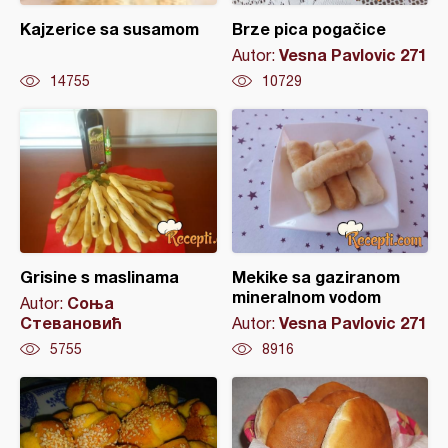
Kajzerice sa susamom
Brze pica pogačice
Vesna Pavlovic 271
Autor:
14755
10729
Grisine s maslinama
Mekike sa gaziranom
mineralnom vodom
Соња
Autor:
Стевановић
Vesna Pavlovic 271
Autor:
5755
8916