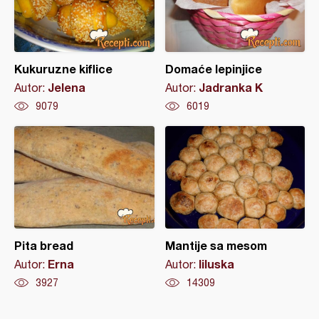
Kukuruzne kiflice
Domaće lepinjice
Jelena
Jadranka K
Autor:
Autor:
9079
6019
Pita bread
Mantije sa mesom
Erna
liluska
Autor:
Autor:
3927
14309