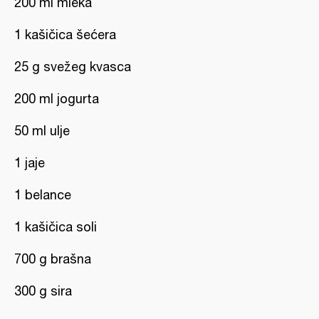
200 ml mleka
1 kašičica šećera
25 g svežeg kvasca
200 ml jogurta
50 ml ulje
1 jaje
1 belance
1 kašičica soli
700 g brašna
300 g sira