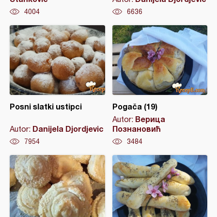
4004
6636
Posni slatki ustipci
Pogača (19)
Верица
Autor:
Danijela Djordjevic
Познановић
Autor:
7954
3484