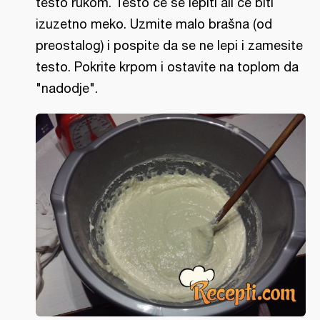
testo rukom. Testo će se lepiti ali će biti
izuzetno meko. Uzmite malo brašna (od
preostalog) i pospite da se ne lepi i zamesite
testo. Pokrite krpom i ostavite na toplom da
"nadodje".