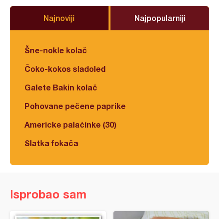
Najnoviji
Najpopularniji
Šne-nokle kolač
Čoko-kokos sladoled
Galete Bakin kolač
Pohovane pečene paprike
Americke palačinke (30)
Slatka fokača
Isprobao sam