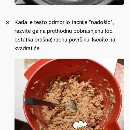
Kada je testo odmorilo tacnije "nadošlo",
razvite ga na prethodnu pobrasnjenu (od
ostatka brašna) radnu površinu. Isecite na
kvadratiće.