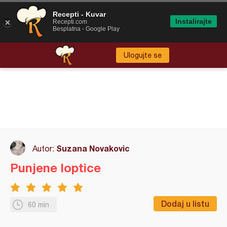
Recepti - Kuvar
Instalirajte
Recepti.com
Besplatna - Google Play
Ulogujte se
Suzana Novakovic
Autor:
Punjene loptice
Dodaj u listu
60 min