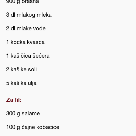
900 g brašna
3 dl mlakog mleka
2 dl mlake vode
1 kocka kvasca
1 kašičica šećera
2 kašike soli
5 kašika ulja
Za fil:
300 g salame
100 g čajne kobacice