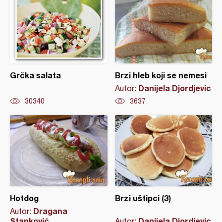
Grčka salata
Brzi hleb koji se nemesi
Danijela Djordjevic
Autor:
30340
3637
Hotdog
Brzi uštipci (3)
Dragana
Autor:
Stanković
Danijela Djordjevic
Autor: