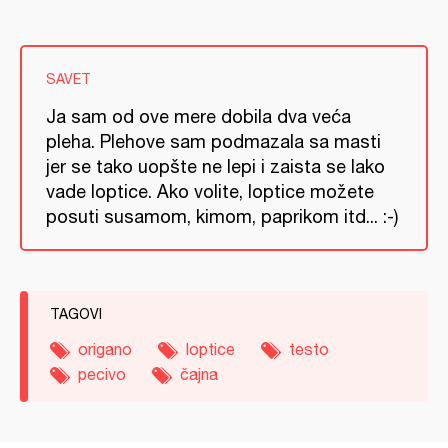
SAVET
Ja sam od ove mere dobila dva veća
pleha. Plehove sam podmazala sa masti
jer se tako uopšte ne lepi i zaista se lako
vade loptice. Ako volite, loptice možete
posuti susamom, kimom, paprikom itd... :-)
TAGOVI
origano
loptice
testo
pecivo
čajna