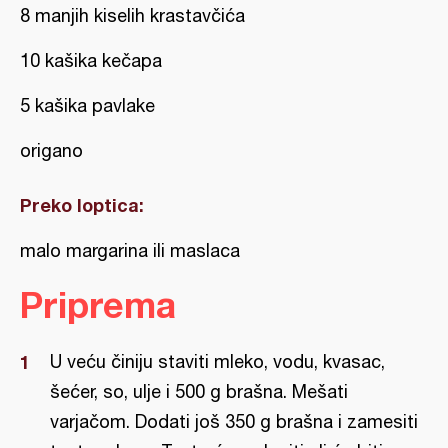
8 manjih kiselih krastavčića
10 kašika kečapa
5 kašika pavlake
origano
Preko loptica:
malo margarina ili maslaca
Priprema
U veću činiju staviti mleko, vodu, kvasac,
šećer, so, ulje i 500 g brašna. Mešati
varjačom. Dodati još 350 g brašna i zamesiti