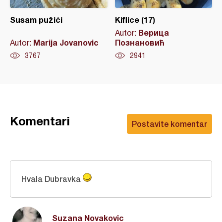
Susam pužići
Kiflice (17)
Верица
Autor:
Marija Jovanovic
Познановић
Autor:
3767
2941
Komentari
Postavite komentar
Hvala Dubravka
Suzana Novakovic