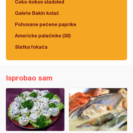
Čoko-kokos sladoled
Galete Bakin kolač
Pohovane pečene paprike
Americke palačinke (30)
Slatka fokača
Isprobao sam