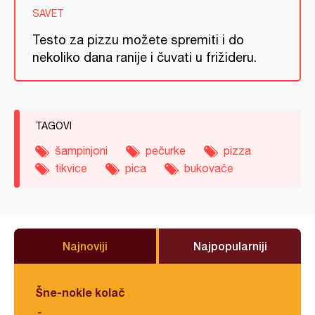
SAVET
Testo za pizzu možete spremiti i do
nekoliko dana ranije i čuvati u frižideru.
TAGOVI
šampinjoni
pečurke
pizza
tikvice
pica
bukovače
Najnoviji
Najpopularniji
Šne-nokle kolač