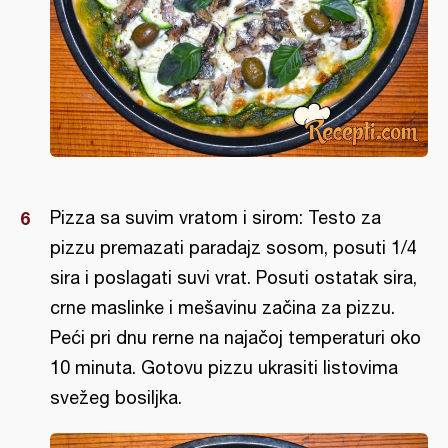
Pizza sa suvim vratom i sirom: Testo za
pizzu premazati paradajz sosom, posuti 1/4
sira i poslagati suvi vrat. Posuti ostatak sira,
crne maslinke i mešavinu začina za pizzu.
Peći pri dnu rerne na najačoj temperaturi oko
10 minuta. Gotovu pizzu ukrasiti listovima
svežeg bosiljka.