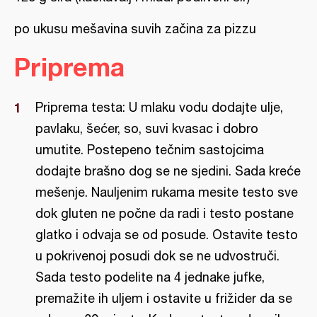
po ukusu mešavina suvih začina za pizzu
Priprema
Priprema testa: U mlaku vodu dodajte ulje,
pavlaku, šećer, so, suvi kvasac i dobro
umutite. Postepeno tečnim sastojcima
dodajte brašno dog se ne sjedini. Sada kreće
mešenje. Nauljenim rukama mesite testo sve
dok gluten ne počne da radi i testo postane
glatko i odvaja se od posude. Ostavite testo
u pokrivenoj posudi dok se ne udvostruči.
Sada testo podelite na 4 jednake jufke,
premažite ih uljem i ostavite u frižider da se