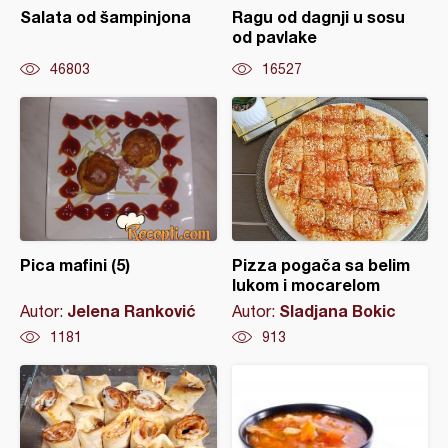
Salata od šampinjona
Ragu od dagnji u sosu
od pavlake
46803
16527
Pica mafini (5)
Pizza pogača sa belim
lukom i mocarelom
Jelena Ranković
Sladjana Bokic
Autor:
Autor:
1181
913