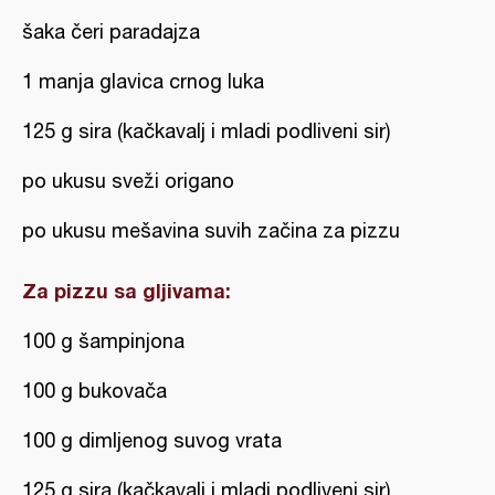
šaka čeri paradajza
1 manja glavica crnog luka
125 g sira (kačkavalj i mladi podliveni sir)
po ukusu sveži origano
po ukusu mešavina suvih začina za pizzu
Za pizzu sa gljivama:
100 g šampinjona
100 g bukovača
100 g dimljenog suvog vrata
125 g sira (kačkavalj i mladi podliveni sir)