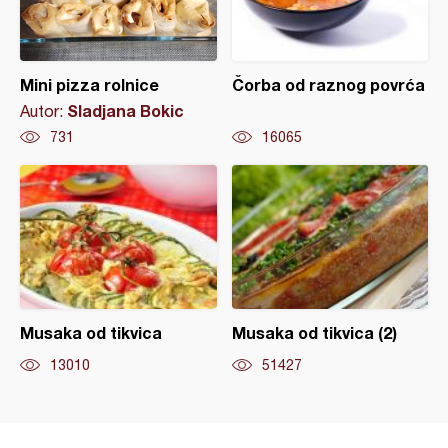
Mini pizza rolnice
Čorba od raznog povrća
Sladjana Bokic
Autor:
731
16065
Musaka od tikvica
Musaka od tikvica (2)
13010
51427