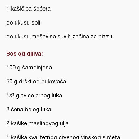
1 kašičica šećera
po ukusu soli
po ukusu mešavina suvih začina za pizzu
Sos od gljiva:
100 g šampinjona
50 g drški od bukovača
1/2 glavice crnog luka
2 čena belog luka
2 kašike maslinovog ulja
1 kašika kvalitetnog crvenog vinskog sirćeta