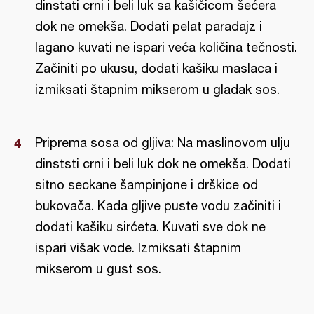
dinstati crni i beli luk sa kašičicom šećera
dok ne omekša. Dodati pelat paradajz i
lagano kuvati ne ispari veća količina tečnosti.
Začiniti po ukusu, dodati kašiku maslaca i
izmiksati štapnim mikserom u gladak sos.
Priprema sosa od gljiva: Na maslinovom ulju
dinststi crni i beli luk dok ne omekša. Dodati
sitno seckane šampinjone i drškice od
bukovača. Kada gljive puste vodu začiniti i
dodati kašiku sirćeta. Kuvati sve dok ne
ispari višak vode. Izmiksati štapnim
mikserom u gust sos.