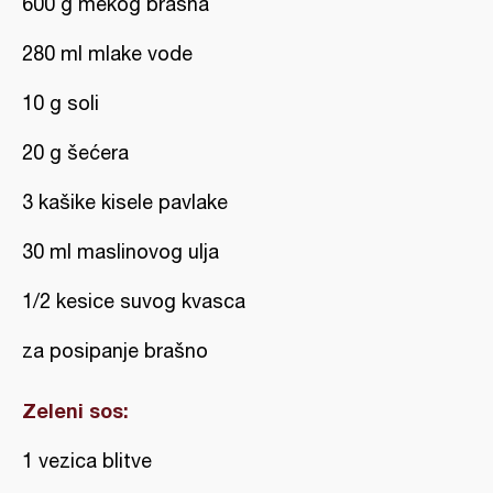
600 g mekog brašna
280 ml mlake vode
10 g soli
20 g šećera
3 kašike kisele pavlake
30 ml maslinovog ulja
1/2 kesice suvog kvasca
za posipanje brašno
Zeleni sos:
1 vezica blitve