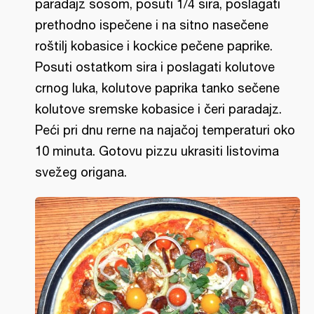
paradajz sosom, posuti 1/4 sira, poslagati
prethodno ispečene i na sitno nasečene
roštilj kobasice i kockice pečene paprike.
Posuti ostatkom sira i poslagati kolutove
crnog luka, kolutove paprika tanko sečene
kolutove sremske kobasice i čeri paradajz.
Peći pri dnu rerne na najačoj temperaturi oko
10 minuta. Gotovu pizzu ukrasiti listovima
svežeg origana.