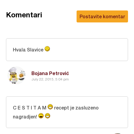
Komentari
Postavite komentar
Hvala Slavice
Bojana Petrović
July 22, 2015, 5:04 pm
C E S T I T A M
recept je zasluzeno
nagradjen!