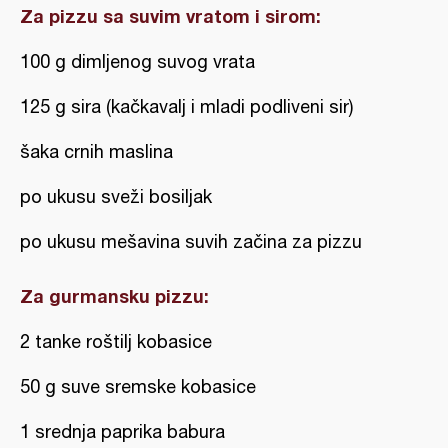
Za pizzu sa suvim vratom i sirom:
100 g dimljenog suvog vrata
125 g sira (kačkavalj i mladi podliveni sir)
šaka crnih maslina
po ukusu sveži bosiljak
po ukusu mešavina suvih začina za pizzu
Za gurmansku pizzu:
2 tanke roštilj kobasice
50 g suve sremske kobasice
1 srednja paprika babura