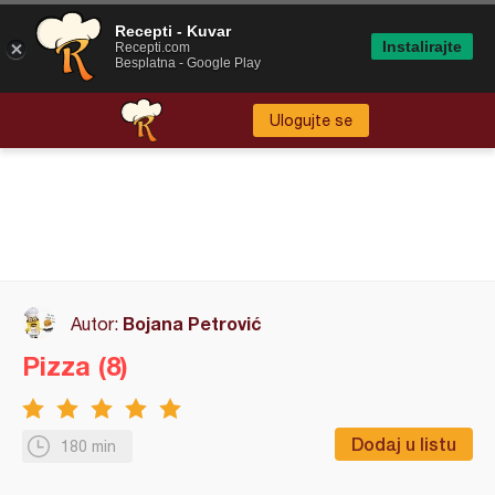
Recepti - Kuvar
Instalirajte
Recepti.com
Besplatna - Google Play
Ulogujte se
Bojana Petrović
Autor:
Pizza (8)
Dodaj u listu
180 min