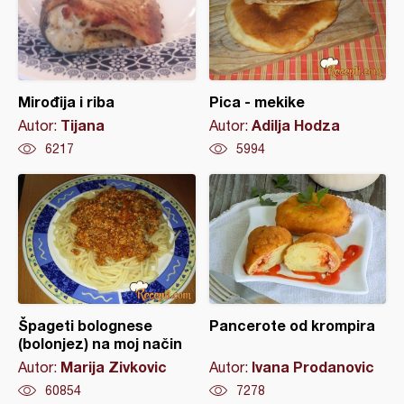
Mirođija i riba
Pica - mekike
Tijana
Adilja Hodza
Autor:
Autor:
6217
5994
Špageti bolognese
Pancerote od krompira
(bolonjez) na moj način
Marija Zivkovic
Ivana Prodanovic
Autor:
Autor:
60854
7278