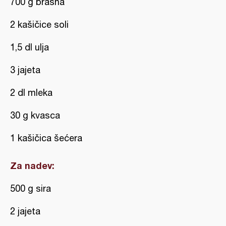
700 g brašna
2 kašičice soli
1,5 dl ulja
3 jajeta
2 dl mleka
30 g kvasca
1 kašičica šećera
Za nadev:
500 g sira
2 jajeta