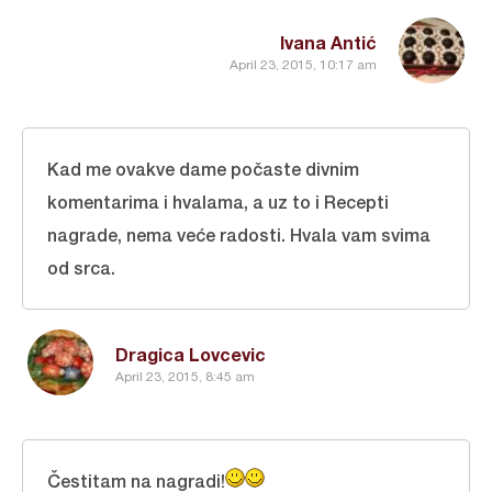
Ivana Antić
April 23, 2015, 10:17 am
Kad me ovakve dame počaste divnim
komentarima i hvalama, a uz to i Recepti
nagrade, nema veće radosti. Hvala vam svima
od srca.
Dragica Lovcevic
April 23, 2015, 8:45 am
Čestitam na nagradi!