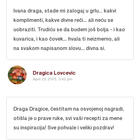
Ivana draga, stade mi zalogaj u grlu... kakvi
komplimenti, kakve divne reči... ali neću se
uobraziti. Trudiću se da budem još bolja - i kao
kuvarica, i kao čovek... hvala ti neizmerno, ali
na svakom napisanom slovu... divna si.
Dragica Lovcevic
April 23, 2015, 3:42 pm
Draga Dragice, čestitam na osvojenoj nagradi,
otišla je u prave ruke, svi vaši recepti za mene
su inspiracija! Sve pohvale i veliki pozdrav!