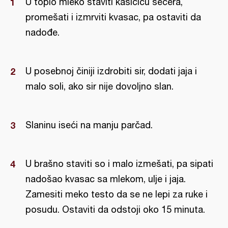
U toplo mleko staviti kašičicu šećera,
promešati i izmrviti kvasac, pa ostaviti da
nadođe.
U posebnoj činiji izdrobiti sir, dodati jaja i
malo soli, ako sir nije dovoljno slan.
Slaninu iseći na manju parčad.
U brašno staviti so i malo izmešati, pa sipati
nadošao kvasac sa mlekom, ulje i jaja.
Zamesiti meko testo da se ne lepi za ruke i
posudu. Ostaviti da odstoji oko 15 minuta.