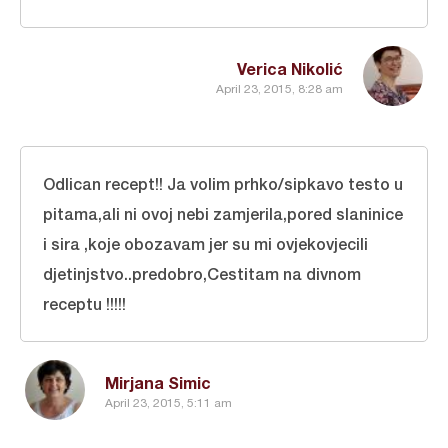
Verica Nikolić
April 23, 2015, 8:28 am
Odlican recept!! Ja volim prhko/sipkavo testo u
pitama,ali ni ovoj nebi zamjerila,pored slaninice
i sira ,koje obozavam jer su mi ovjekovjecili
djetinjstvo..predobro,Cestitam na divnom
receptu !!!!!
Mirjana Simic
April 23, 2015, 5:11 am