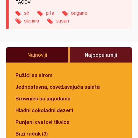
TAGOVI
sir
pita
origano
slanina
susam
Najnoviji
Najpopularniji
Pužići sa sirom
Jednostavna, osvežavajuća salata
Brownies sa jagodama
Hladni čokoladni dezert
Punjeni cvetovi tikvica
Brzi ručak (3)