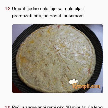
Umutiti jedno celo jaje sa malo ulja i
premazati pitu, pa posuti susamom.
Peći u zagrejanoj rerni oko 30 minuta, da lepo