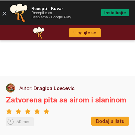
Recepti - Kuvar
Instalirajte
Recepti.com
Besplatna - Google Play
Ulogujte se
Dragica Lovcevic
Autor:
Zatvorena pita sa sirom i slaninom
Dodaj u listu
50 min