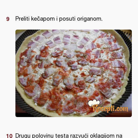
Preliti kečapom i posuti origanom.
Drugu polovinu testa razvući oklagijom na