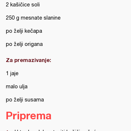
2 kašičice soli
250 g mesnate slanine
po želji kečapa
po želji origana
Za premazivanje:
1 jaje
malo ulja
po želji susama
Priprema