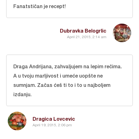
Fanatstičan je recept!
Dubravka Belogrlic
April 21, 2015, 2:14 am
Draga Andrijana, zahvaljujem na lepim rečima.
A u tvoju marljivost i umeće uopšte ne
sumnjam. Začas ćeš ti to i to u najboljem
izdanju.
Dragica Lovcevic
April 19, 2015, 2:06 pm