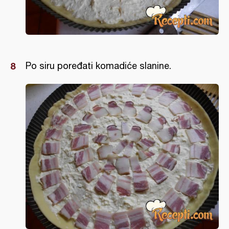
Po siru poređati komadiće slanine.