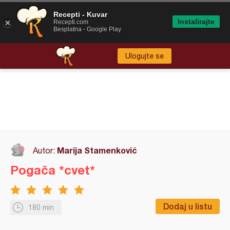
Recepti - Kuvar
Instalirajte
Recepti.com
Besplatna - Google Play
Ulogujte se
Marija Stamenković
Autor:
Pogača *cvet*
Dodaj u listu
180 min