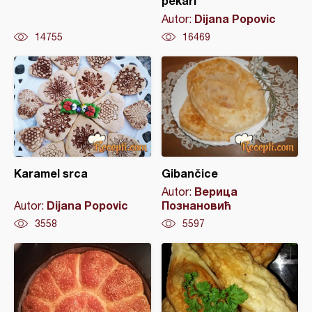
pekari
Dijana Popovic
Autor:
14755
16469
Karamel srca
Gibančice
Верица
Autor:
Dijana Popovic
Познановић
Autor:
3558
5597