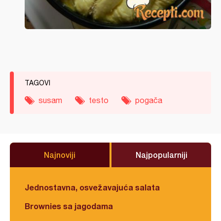
TAGOVI
susam
testo
pogača
Najnoviji
Najpopularniji
Jednostavna, osvežavajuća salata
Brownies sa jagodama