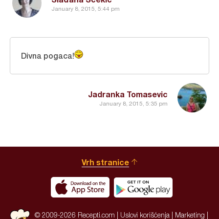
January 8, 2015, 5:44 pm
Divna pogaca!
Jadranka Tomasevic
January 8, 2015, 5:35 pm
Vrh stranice
© 2009-2026 Recepti.com |
Uslovi korišćenja
|
Marketing
|