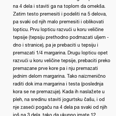
na 4 dela i staviti ga na toplom da omekša.
Zatim testo premesiti i podeliti na 5 delova,
pa svaki od njih malo premesiti i oblikovati
lopticu. Prvu lopticu razvući u koru veličine
tepsije (tepsiju prethodno podmazati uljem -
dno i stranice), pa je prebaciti u tepsiju i
premazati 1/4 margarina. Drugu lopticu opet
razvući u koru veličine tepsije, prebaciti preko
premazane prve kore pa i nju premazati
jednim delom margarina. Tako naizmenično
raditi dok ima margarina i testa (poslednja
kora se ne premazuje). Kada ih naslažete u
pleh, na sredinu staviti jogurtsku čašu, i od
nje zaseći pogaču na 4 dela pa svaki od njih
još na 3 dela, tako da ukupno imate 12