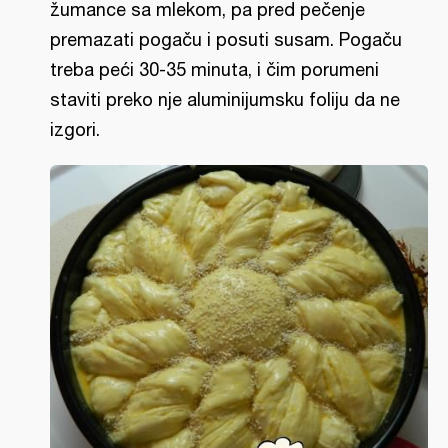
žumance sa mlekom, pa pred pečenje
premazati pogaču i posuti susam. Pogaču
treba peći 30-35 minuta, i čim porumeni
staviti preko nje aluminijumsku foliju da ne
izgori.