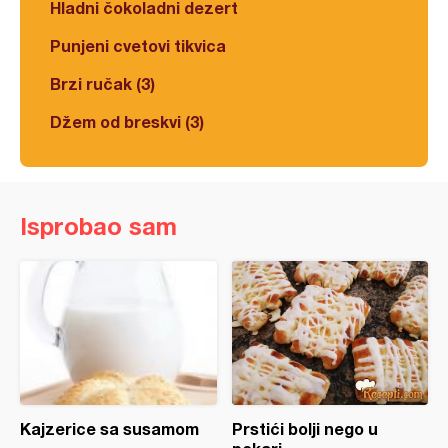
Hladni čokoladni dezert
Punjeni cvetovi tikvica
Brzi ručak (3)
Džem od breskvi (3)
Isprobao sam
Kajzerice sa susamom
Prstići bolji nego u