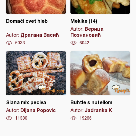
Domaći cvet hleb
Mekike (14)
Верица
Autor:
Драгана Васић
Познановић
Autor:
6033
6042
Slana mix peciva
Buhtle s nutellom
Dijana Popovic
Jadranka K
Autor:
Autor:
11380
19266