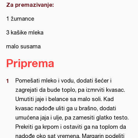
Za premazivanje:
1 žumance
3 kašike mleka
malo susama
Priprema
Pomešati mleko i vodu, dodati šećer i
zagrejati da bude toplo, pa izmrviti kvasac.
Umutiti jaje i belance sa malo soli. Kad
kvasac nadođe uliti ga u brašno, dodati
umućena jaja i ulje, pa zamesiti glatko testo.
Prekriti ga krpom i ostaviti ga na toplom da
nadođe oko sat vremena. Margarin podeliti