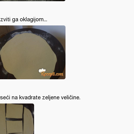
zviti ga oklagijom...
.i seći na kvadrate zeljene veličine.