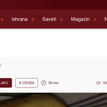
Ishrana
Saveti
Magazin
)
LAKO
8
OSOBA
90 min
65