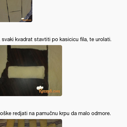
 svaki kvadrat stavtiti po kasicicu fila, te urolati.
roške redjati na pamučnu krpu da malo odmore.