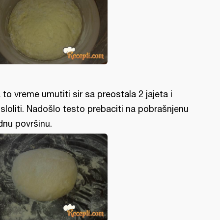
 to vreme umutiti sir sa preostala 2 jajeta i
sloliti. Nadošlo testo prebaciti na pobrašnjenu
dnu površinu.