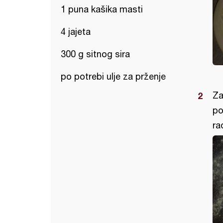
1 puna kašika masti
4 jajeta
300 g sitnog sira
po potrebi ulje za prženje
Za
po
ra