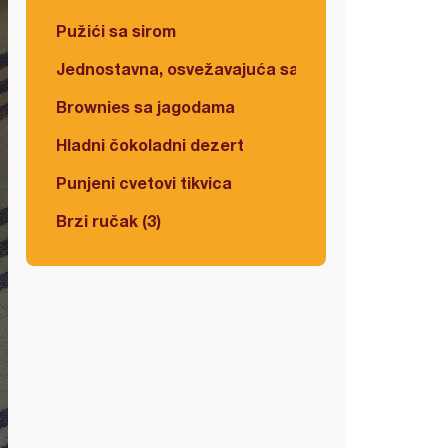
Pužići sa sirom
Jednostavna, osvežavajuća salata
Brownies sa jagodama
Hladni čokoladni dezert
Punjeni cvetovi tikvica
Brzi ručak (3)