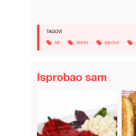
TAGOVI
sir
testo
pecivo
Isprobao sam
e rolnice sa viršlama