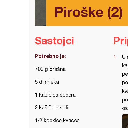
Piroške (2)
Sastojci
Pr
Potrebno je:
U 
ka
700 g brašna
pe
5 dl mleka
po
kv
1 kašičica šećera
po
2 kašičice soli
os
1/2 kockice kvasca