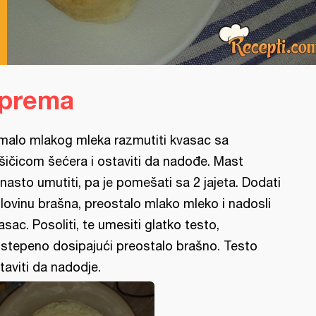
iprema
malo mlakog mleka razmutiti kvasac sa
šičicom šećera i ostaviti da nadođe. Mast
nasto umutiti, pa je pomešati sa 2 jajeta. Dodati
lovinu brašna, preostalo mlako mleko i nadosli
asac. Posoliti, te umesiti glatko testo,
stepeno dosipajući preostalo brašno. Testo
taviti da nadodje.