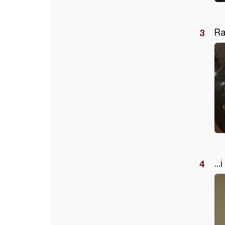
Ra
..