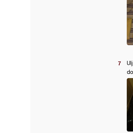
Ul
do