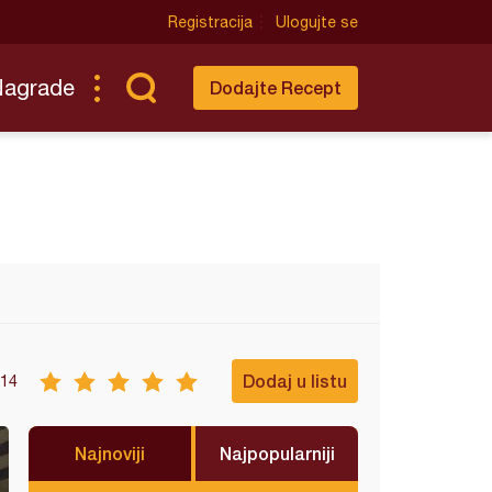
Registracija
Ulogujte se
Nagrade
Dodajte Recept
Dodaj u listu
14
Najnoviji
Najpopularniji