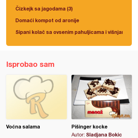
Čizkejk sa jagodama (3)
Domaći kompot od aronije
Sipani kolač sa ovsenim pahuljicama i višnjama
Isprobao sam
Voćna salama
Pišinger kocke
Sladjana Bokic
Autor: