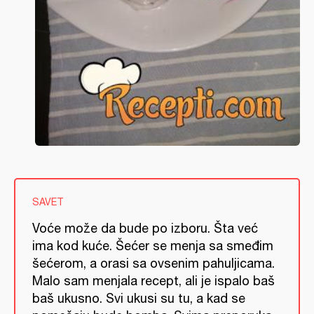
SAVET
Voće može da bude po izboru. Šta već
ima kod kuće. Šećer se menja sa smeđim
šećerom, a orasi sa ovsenim pahuljicama.
Malo sam menjala recept, ali je ispalo baš
baš ukusno. Svi ukusi su tu, a kad se