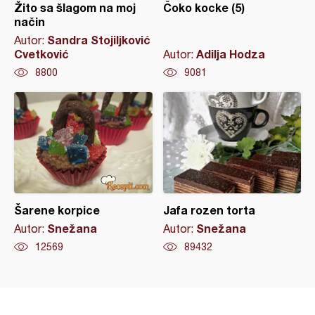
Žito sa šlagom na moj
Čoko kocke (5)
način
Sandra Stojiljković
Autor:
Cvetković
Adilja Hodza
Autor:
8800
9081
Šarene korpice
Jafa rozen torta
Snežana
Snežana
Autor:
Autor:
12569
89432