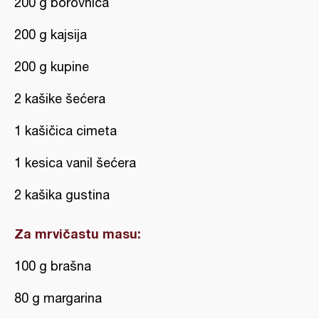
200 g borovnica
200 g kajsija
200 g kupine
2 kašike šećera
1 kašičica cimeta
1 kesica vanil šećera
2 kašika gustina
Za mrvičastu masu:
100 g brašna
80 g margarina