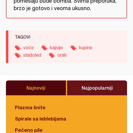
pomešaju bude bomba. Svima preporuka,
brzo je gotovo i veoma ukusno.
TAGOVI
voće
kajsije
kupine
sladoled
orah
Najnoviji
Najpopularniji
Plazma šnite
Spirale sa leblebijama
Pečeno pile