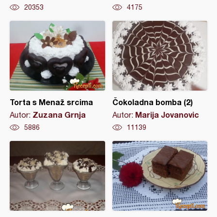
20353
4175
Torta s Menaž srcima
Čokoladna bomba (2)
Zuzana Grnja
Marija Jovanovic
Autor:
Autor:
5886
11139