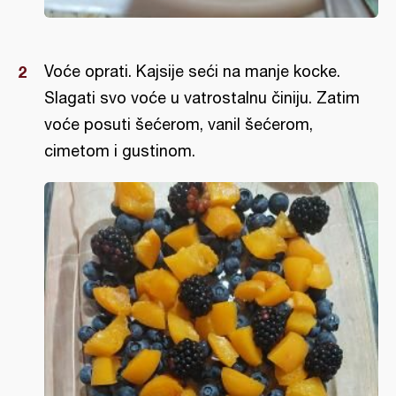
Voće oprati. Kajsije seći na manje kocke.
Slagati svo voće u vatrostalnu činiju. Zatim
voće posuti šećerom, vanil šećerom,
cimetom i gustinom.