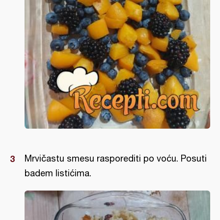
Mrvičastu smesu rasporediti po voću. Posuti
badem listićima.