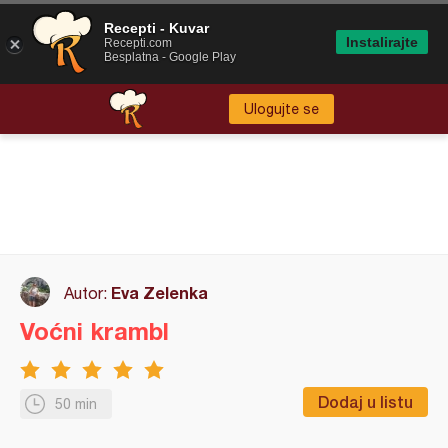
Recepti - Kuvar
Instalirajte
Recepti.com
Besplatna - Google Play
Ulogujte se
Eva Zelenka
Autor:
Voćni krambl
Dodaj u listu
50 min