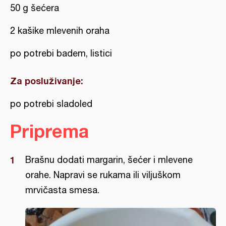
50 g šećera
2 kašike mlevenih oraha
po potrebi badem, listici
Za posluživanje:
po potrebi sladoled
Priprema
Brašnu dodati margarin, šećer i mlevene
orahe. Napravi se rukama ili viljuškom
mrvičasta smesa.