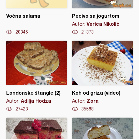
Voćna salama
Pecivo sa jogurtom
Verica Nikolić
Autor:
20346
21373
Londonske štangle (2)
Koh od griza (video)
Adilja Hodza
Zora
Autor:
Autor:
27423
35588