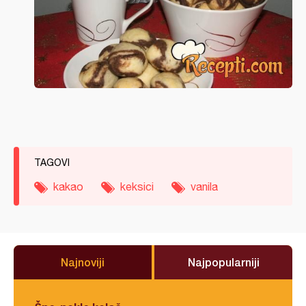
TAGOVI
kakao
keksici
vanila
Najnoviji
Najpopularniji