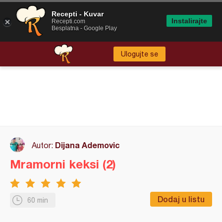
Recepti - Kuvar
Instalirajte
Recepti.com
Besplatna - Google Play
Ulogujte se
Dijana Ademovic
Autor:
Mramorni keksi (2)
Dodaj u listu
60 min