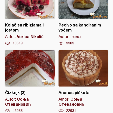
Kolač sa ribizlama i
Pecivo sa kandiranim
jostom
voćem
Verica Nikolić
Irena
Autor:
Autor:
10619
3383
Čizkejk (3)
Ananas piškota
Соња
Соња
Autor:
Autor:
Стевановић
Стевановић
43988
22931