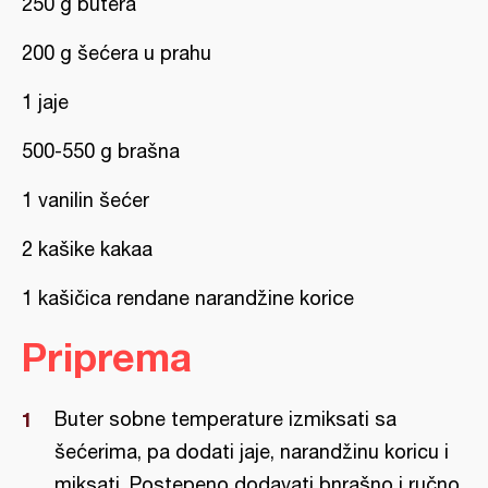
250 g butera
200 g šećera u prahu
1 jaje
500-550 g brašna
1 vanilin šećer
2 kašike kakaa
1 kašičica rendane narandžine korice
Priprema
Buter sobne temperature izmiksati sa
šećerima, pa dodati jaje, narandžinu koricu i
miksati. Postepeno dodavati bnrašno i ručno