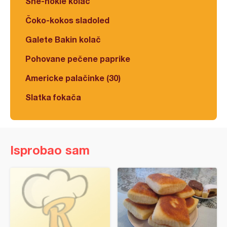
Šne-nokle kolač
Čoko-kokos sladoled
Galete Bakin kolač
Pohovane pečene paprike
Americke palačinke (30)
Slatka fokača
Isprobao sam