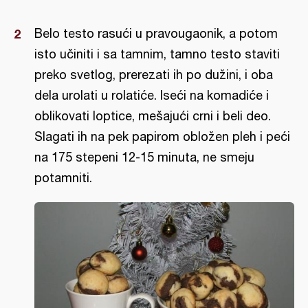
Belo testo rasući u pravougaonik, a potom
isto učiniti i sa tamnim, tamno testo staviti
preko svetlog, prerezati ih po dužini, i oba
dela urolati u rolatiće. Iseći na komadiće i
oblikovati loptice, mešajući crni i beli deo.
Slagati ih na pek papirom obložen pleh i peći
na 175 stepeni 12-15 minuta, ne smeju
potamniti.