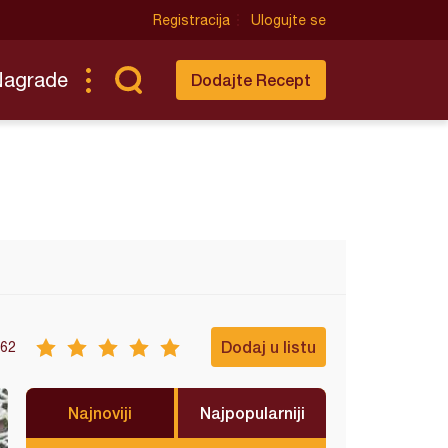
Registracija
Ulogujte se
Nagrade
Dodajte Recept
Dodaj u listu
62
Najnoviji
Najpopularniji