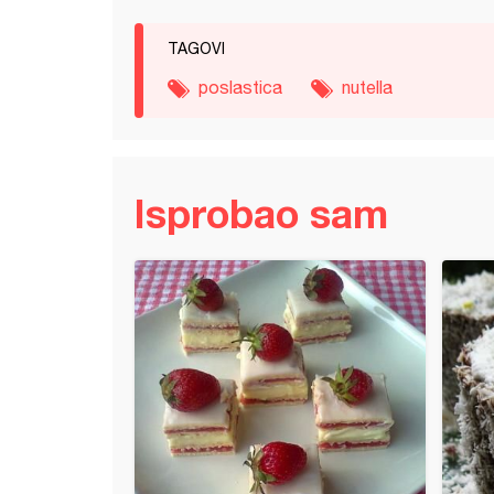
TAGOVI
poslastica
nutella
Isprobao sam
k krem kocke