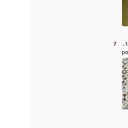
..
po