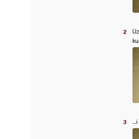
Uz
ku
..