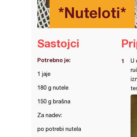
*Nuteloti*
Sastojci
Pr
Potrebno je:
U 
ru
1 jaje
iz
180 g nutele
te
150 g brašna
Za nadev:
po potrebi nutela