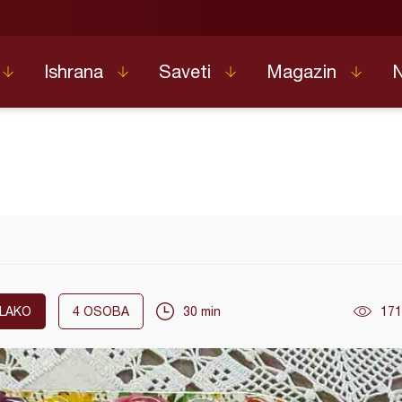
Ishrana
Saveti
Magazin
LAKO
4
OSOBA
30 min
171