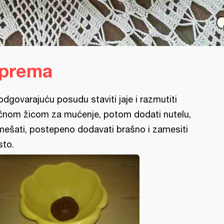
iprema
odgovarajuću posudu staviti jaje i razmutiti
čnom žicom za mućenje, potom dodati nutelu,
mešati, postepeno dodavati brašno i zamesiti
sto.