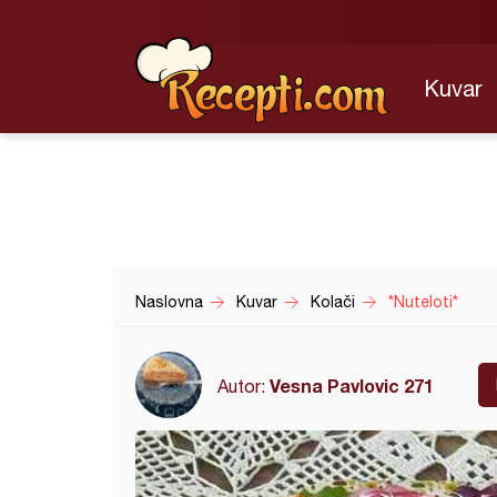
Kuvar
Naslovna
Kuvar
Kolači
*Nuteloti*
Vesna Pavlovic 271
Autor: