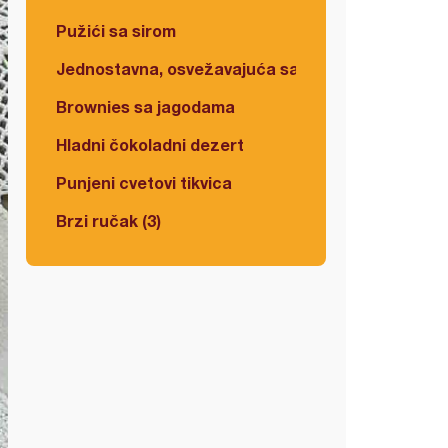
Pužići sa sirom
Jednostavna, osvežavajuća salata
Brownies sa jagodama
Hladni čokoladni dezert
Punjeni cvetovi tikvica
Brzi ručak (3)