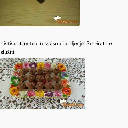
.te istisnuti nutelu u svako udubljenje. Servirati te
služiti.