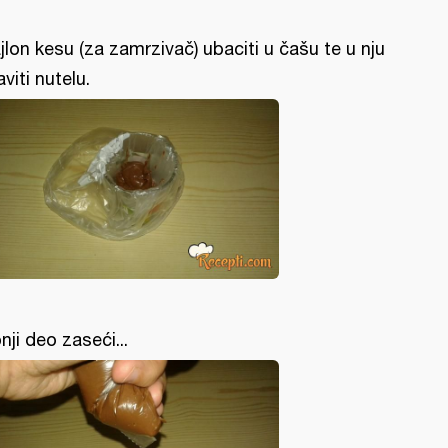
jlon kesu (za zamrzivač) ubaciti u čašu te u nju
aviti nutelu.
nji deo zaseći...