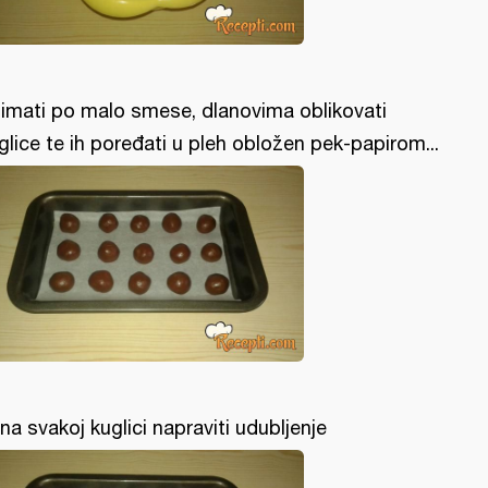
imati po malo smese, dlanovima oblikovati
glice te ih poređati u pleh obložen pek-papirom...
.i na svakoj kuglici napraviti udubljenje