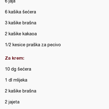
6 jaja
6 kašika šećera
3 kašike brašna
2 kašike kakaoa
1/2 kesice praška za pecivo
Za krem:
10 dg šećera
1 dl mlijeka
2 kašike brašna
2 jajeta