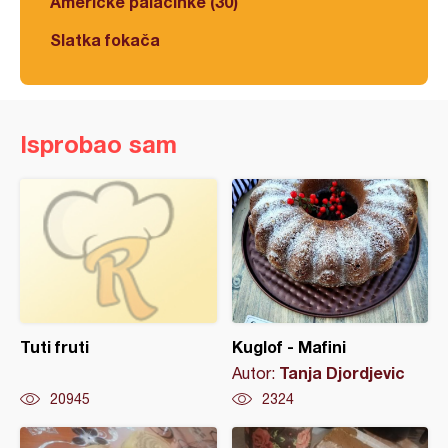
Americke palačinke (30)
Slatka fokača
Isprobao sam
Tuti fruti
Kuglof - Mafini
Tanja Djordjevic
Autor:
20945
2324