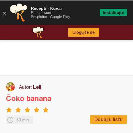
Recepti - Kuvar
Instalirajte
Recepti.com
Besplatna - Google Play
Ulogujte se
Leli
Autor:
Čoko banana
Dodaj u listu
50 min