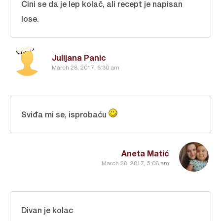
Čini se da je lep kolač, ali recept je napisan
lose.
Julijana Panic
March 28, 2017, 6:30 am
Sviđa mi se, isprobaću
Aneta Matić
March 28, 2017, 5:08 am
Divan je kolac