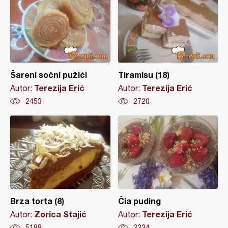
Šareni sočni pužići
Tiramisu (18)
Terezija Erić
Terezija Erić
Autor:
Autor:
2453
2720
Brza torta (8)
Čia puding
Zorica Stajić
Terezija Erić
Autor:
Autor:
5188
2334