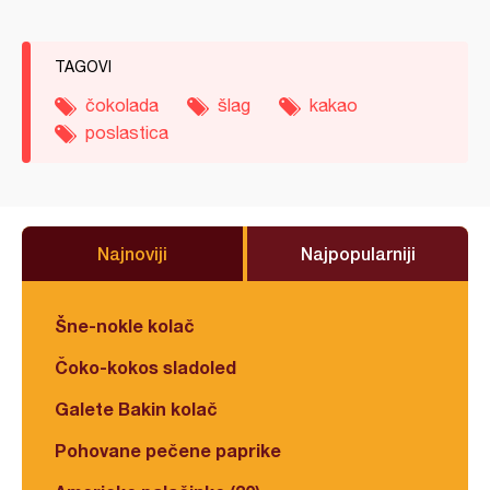
TAGOVI
čokolada
šlag
kakao
poslastica
Najnoviji
Najpopularniji
Šne-nokle kolač
Čoko-kokos sladoled
Galete Bakin kolač
Pohovane pečene paprike