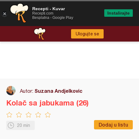
Recepti - Kuvar
Instalirajte
Recepti.com
Besplatna - Google Play
Ulogujte se
Suzana Andjelkovic
Autor:
Kolač sa jabukama (26)
Dodaj u listu
20 min