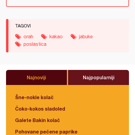
TAGOVI
orah
kakao
jabuke
poslastica
Najnoviji
Najpopularniji
Šne-nokle kolač
Čoko-kokos sladoled
Galete Bakin kolač
Pohovane pečene paprike