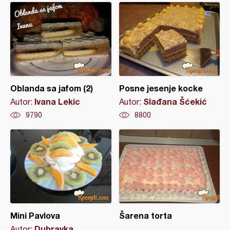
Oblanda sa jafom (2)
Posne jesenje kocke
Ivana Lekic
Slađana Šćekić
Autor:
Autor:
9790
8800
Mini Pavlova
Šarena torta
Dubravka
Autor: