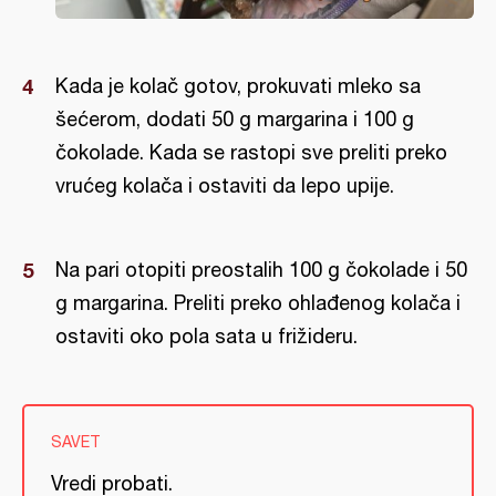
Kada je kolač gotov, prokuvati mleko sa
šećerom, dodati 50 g margarina i 100 g
čokolade. Kada se rastopi sve preliti preko
vrućeg kolača i ostaviti da lepo upije.
Na pari otopiti preostalih 100 g čokolade i 50
g margarina. Preliti preko ohlađenog kolača i
ostaviti oko pola sata u frižideru.
SAVET
Vredi probati.