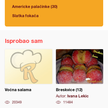
Americke palačinke (30)
Slatka fokača
Isprobao sam
Voćna salama
Breskvice (12)
Ivana Lekic
Autor:
20349
11484