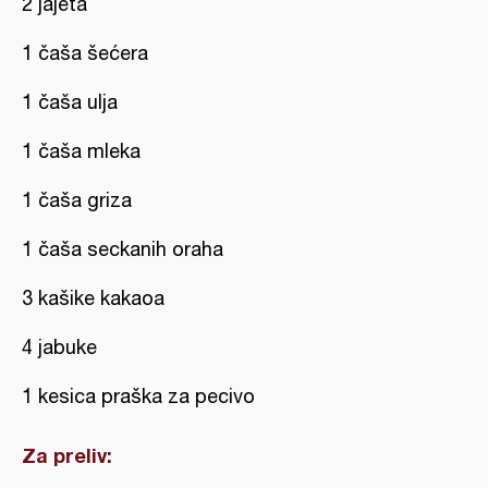
2 jajeta
1 čaša šećera
1 čaša ulja
1 čaša mleka
1 čaša griza
1 čaša seckanih oraha
3 kašike kakaoa
4 jabuke
1 kesica praška za pecivo
Za preliv: