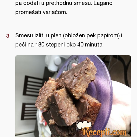
pa dodati u prethodnu smesu. Lagano
promešati varjačom.
Smesu izliti u pleh (obložen pek papirom) i
peći na 180 stepeni oko 40 minuta.