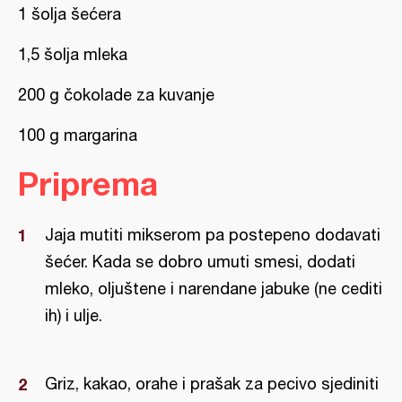
1 šolja šećera
1,5 šolja mleka
200 g čokolade za kuvanje
100 g margarina
Priprema
Jaja mutiti mikserom pa postepeno dodavati
šećer. Kada se dobro umuti smesi, dodati
mleko, oljuštene i narendane jabuke (ne cediti
ih) i ulje.
Griz, kakao, orahe i prašak za pecivo sjediniti