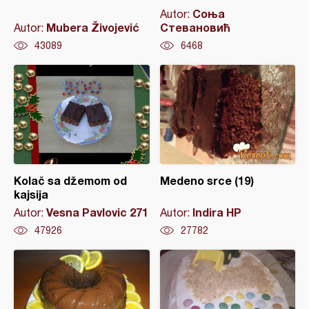
Соња
Autor:
Mubera Živojević
Стевановић
Autor:
43089
6468
Kolač sa džemom od
Medeno srce (19)
kajsija
Vesna Pavlovic 271
Indira HP
Autor:
Autor:
47926
27782