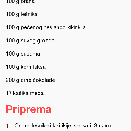
100 g oraha
100 g lešnika
100 g pečenog neslanog kikirikija
100 g suvog grožđa
100 g susama
100 g kornfleksa
200 g crne čokolade
17 kašika meda
Priprema
Orahe, lešnike i kikirikije iseckati. Susam