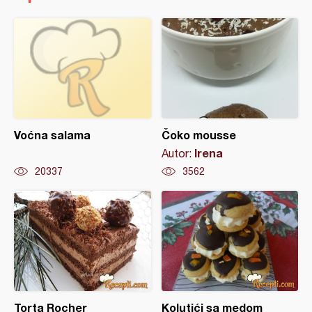
Voćna salama
Čoko mousse
Irena
Autor:
20337
3562
Torta Rocher
Kolutići sa medom