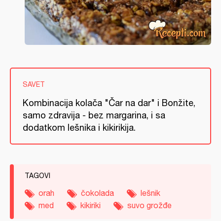
SAVET
Kombinacija kolača "Čar na dar" i Bonžite,
samo zdravija - bez margarina, i sa
dodatkom lešnika i kikirikija.
TAGOVI
orah
čokolada
lešnik
med
kikiriki
suvo grožđe