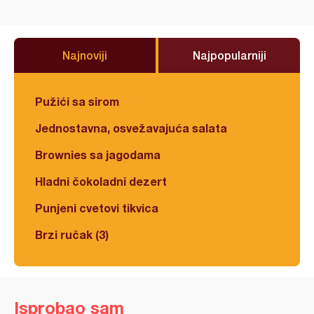
Najnoviji
Najpopularniji
Pužići sa sirom
Jednostavna, osvežavajuća salata
Brownies sa jagodama
Hladni čokoladni dezert
Punjeni cvetovi tikvica
Brzi ručak (3)
Isprobao sam