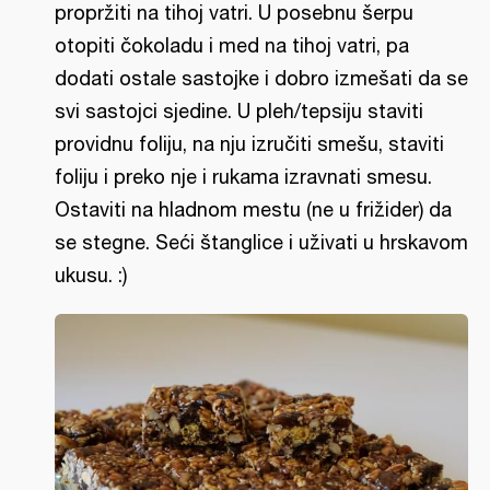
propržiti na tihoj vatri. U posebnu šerpu
otopiti čokoladu i med na tihoj vatri, pa
dodati ostale sastojke i dobro izmešati da se
svi sastojci sjedine. U pleh/tepsiju staviti
providnu foliju, na nju izručiti smešu, staviti
foliju i preko nje i rukama izravnati smesu.
Ostaviti na hladnom mestu (ne u frižider) da
se stegne. Seći štanglice i uživati u hrskavom
ukusu. :)