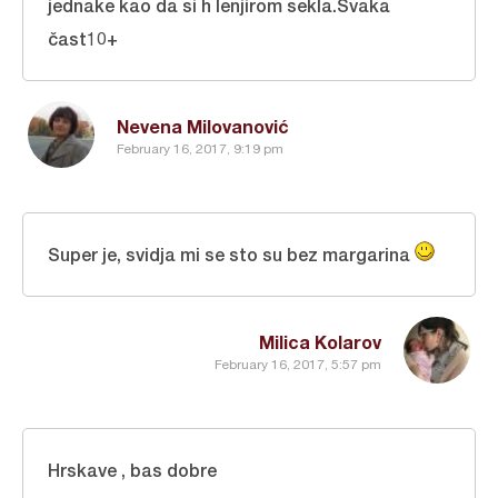
jednake kao da si h lenjirom sekla.Svaka
čast10+
Nevena Milovanović
February 16, 2017, 9:19 pm
Super je, svidja mi se sto su bez margarina
Milica Kolarov
February 16, 2017, 5:57 pm
Hrskave , bas dobre