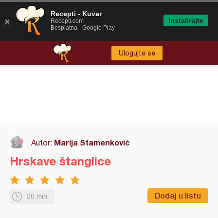
Recepti - Kuvar
Instalirajte
Recepti.com
Besplatna - Google Play
Ulogujte se
Marija Stamenković
Autor:
Hrskave štanglice
Dodaj u listu
20 min