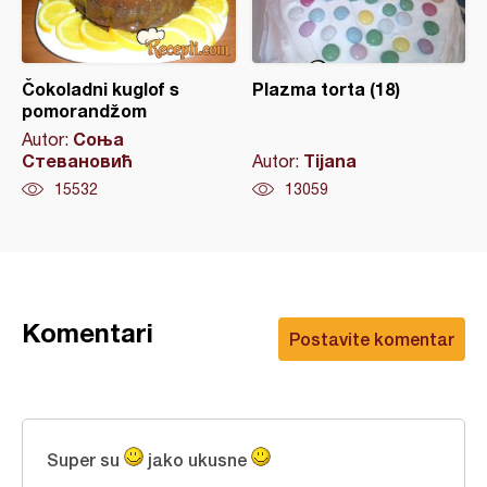
Čokoladni kuglof s
Plazma torta (18)
pomorandžom
Соња
Autor:
Стевановић
Tijana
Autor:
15532
13059
Komentari
Postavite komentar
Super su
jako ukusne