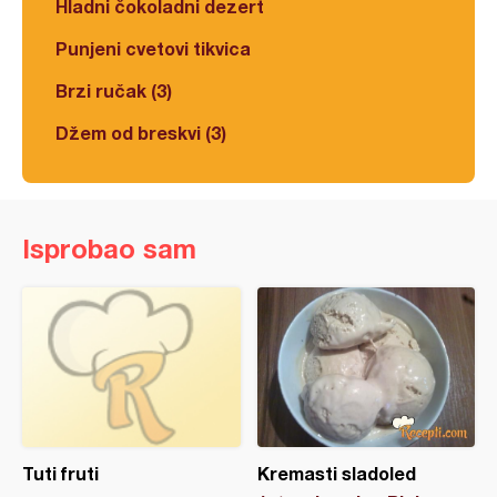
Hladni čokoladni dezert
Punjeni cvetovi tikvica
Brzi ručak (3)
Džem od breskvi (3)
Isprobao sam
Tuti fruti
Kremasti sladoled