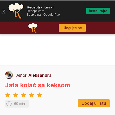
Recepti - Kuvar
Instalirajte
Recepti.com
Besplatna - Google Play
Ulogujte se
Aleksandra
Autor:
Jafa kolač sa keksom
Dodaj u listu
60 min