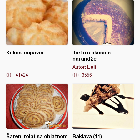
Kokos-čupavci
Torta s okusom
narandže
Leli
Autor:
41424
3556
Šareni rolat sa oblatnom
Baklava (11)