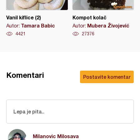
Vanil kiflice (2)
Kompot kolač
Tamara Babic
Mubera Živojević
Autor:
Autor:
4421
27376
Komentari
Postavite komentar
Lepa je pita..
Milanovic Milosava