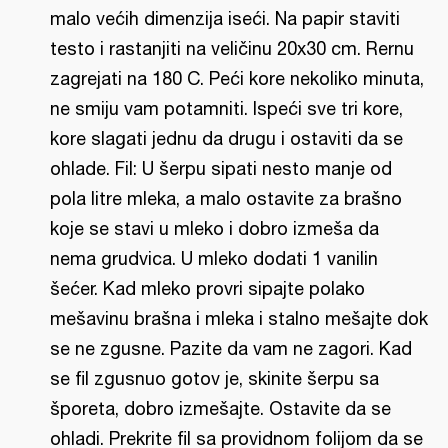
malo većih dimenzija iseći. Na papir staviti
testo i rastanjiti na veličinu 20x30 cm. Rernu
zagrejati na 180 C. Peći kore nekoliko minuta,
ne smiju vam potamniti. Ispeći sve tri kore,
kore slagati jednu da drugu i ostaviti da se
ohlade. Fil: U šerpu sipati nesto manje od
pola litre mleka, a malo ostavite za brašno
koje se stavi u mleko i dobro izmeša da
nema grudvica. U mleko dodati 1 vanilin
šećer. Kad mleko provri sipajte polako
mešavinu brašna i mleka i stalno mešajte dok
se ne zgusne. Pazite da vam ne zagori. Kad
se fil zgusnuo gotov je, skinite šerpu sa
šporeta, dobro izmešajte. Ostavite da se
ohladi. Prekrite fil sa providnom folijom da se