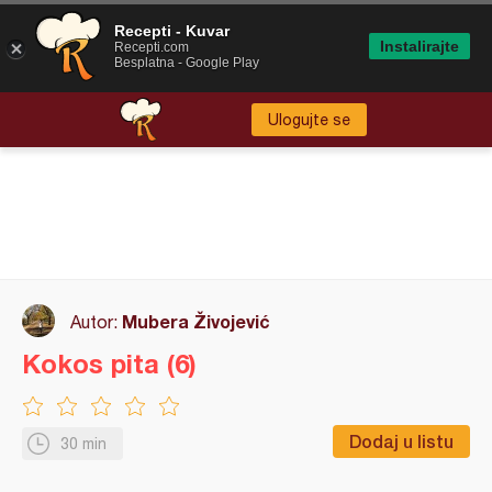
Recepti - Kuvar
Instalirajte
Recepti.com
Besplatna - Google Play
Ulogujte se
Mubera Živojević
Autor:
Kokos pita (6)
Dodaj u listu
30 min