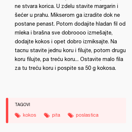
ne stvara korica. U zdelu stavite margarin i
šećer u prahu. Mikserom ga izradite dok ne
postane penast. Potom dodajite hladan fil od
mleka i brašna sve dobroooo izmešajte,
dodajte kokos i opet dobro izmiksajte. Na
tacnu stavite jednu koru i filujte, potom drugu
koru filujte, pa treću koru... Ostavite malo fila
za tu treću koru i pospite sa 50 g kokosa.
TAGOVI
kokos
pita
poslastica