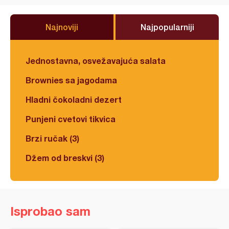
Najnoviji
Najpopularniji
Jednostavna, osvežavajuća salata
Brownies sa jagodama
Hladni čokoladni dezert
Punjeni cvetovi tikvica
Brzi ručak (3)
Džem od breskvi (3)
Isprobao sam