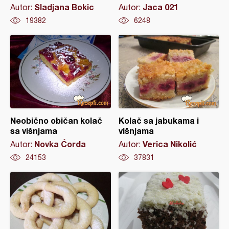
Sladjana Bokic
Jaca 021
Autor:
Autor:
19382
6248
Neobično običan kolač
Kolač sa jabukama i
sa višnjama
višnjama
Novka Ćorda
Verica Nikolić
Autor:
Autor:
24153
37831