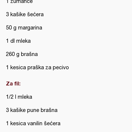
1 žumance
3 kašike šećera
50 g margarina
1 dl mleka
260 g brašna
1 kesica praška za pecivo
Za fil:
1/2 l mleka
3 kašike pune brašna
1 kesica vanilin šećera