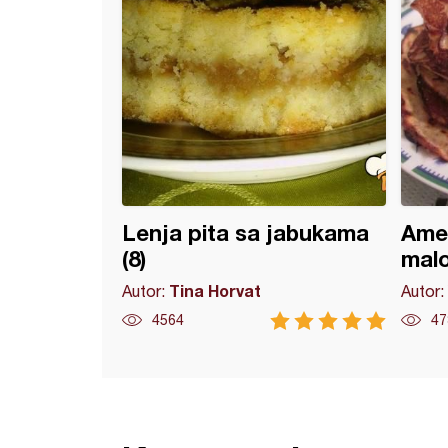
Lenja pita sa jabukama
Amer
(8)
malo
Tina Horvat
Autor:
Autor:
4564
47