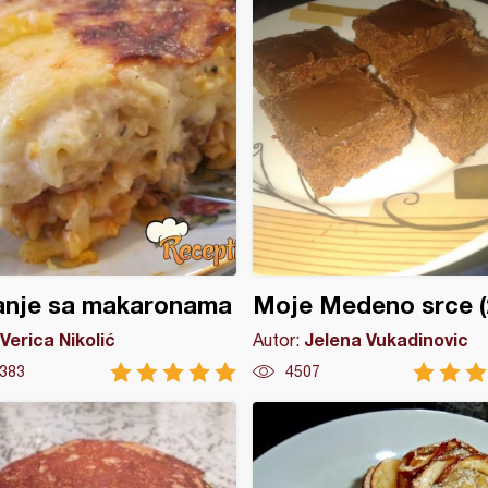
anje sa makaronama
Moje Medeno srce (
Verica Nikolić
Jelena Vukadinovic
Autor:
383
4507