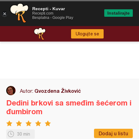
Recepti - Kuvar
Instalirajte
Recepti.com
Besplatna - Google Play
Ulogujte se
Gvozdena Živković
Autor:
Dedini brkovi sa smeđim šećerom i
đumbirom
Dodaj u listu
30 min