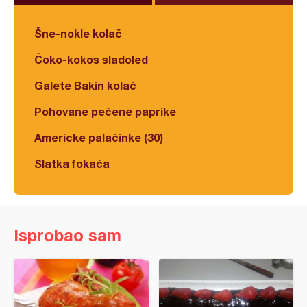
Šne-nokle kolač
Čoko-kokos sladoled
Galete Bakin kolač
Pohovane pečene paprike
Americke palačinke (30)
Slatka fokača
Isprobao sam