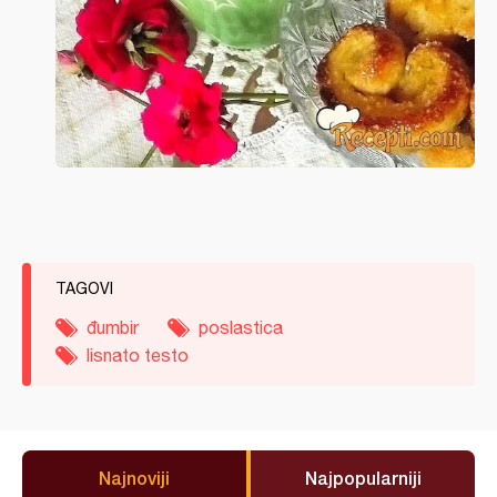
TAGOVI
đumbir
poslastica
lisnato testo
Najnoviji
Najpopularniji