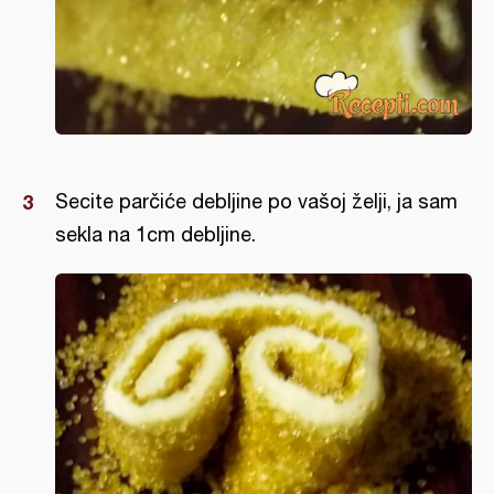
Secite parčiće debljine po vašoj želji, ja sam
sekla na 1cm debljine.