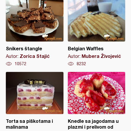
Snikers štangle
Belgian Waffles
Zorica Stajić
Mubera Živojević
Autor:
Autor:
10572
8232
Torta sa piškotama i
Knedle sa jagodama u
malinama
plazmi i prelivom od