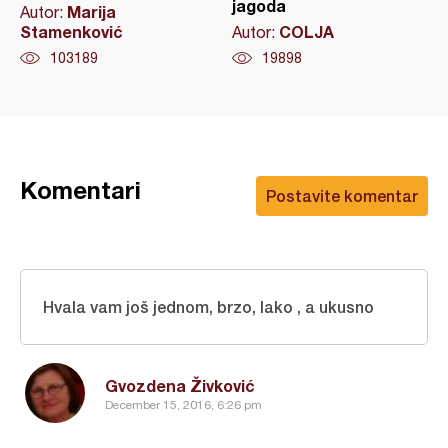
jagoda
Marija
Autor:
Stamenković
COLJA
Autor:
103189
19898
Komentari
Postavite komentar
Hvala vam još jednom, brzo, lako , a ukusno
Gvozdena Živković
December 15, 2016, 6:26 pm