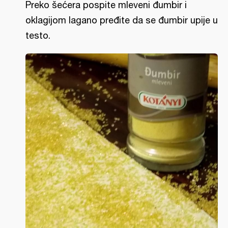
Preko šećera pospite mleveni đumbir i
oklagijom lagano pređite da se đumbir upije u
testo.