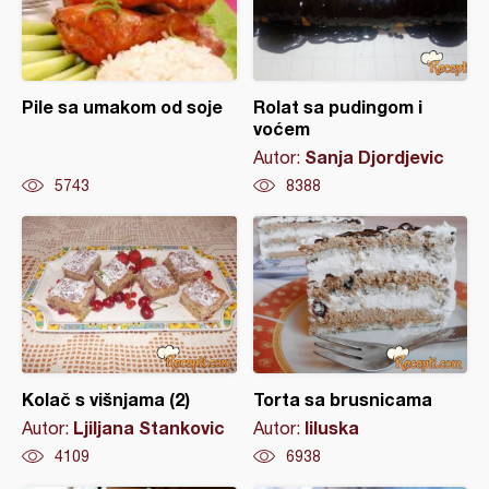
Pile sa umakom od soje
Rolat sa pudingom i
voćem
Sanja Djordjevic
Autor:
5743
8388
Kolač s višnjama (2)
Torta sa brusnicama
Ljiljana Stankovic
liluska
Autor:
Autor:
4109
6938