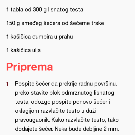
1 tabla od 300 g lisnatog testa
150 g smeđeg šećera od šećerne trske
1 kašičica đumbira u prahu
1 kašičica ulja
Priprema
Pospite šećer da prekrije radnu površinu,
preko stavite blok odmrznutog lisnatog
testa, odozgo pospite ponovo šećer i
oklagijom razvlačite testo u duži
pravougaonik. Kako razvlačite testo, tako
dodajete šećer. Neka bude debljine 2 mm.