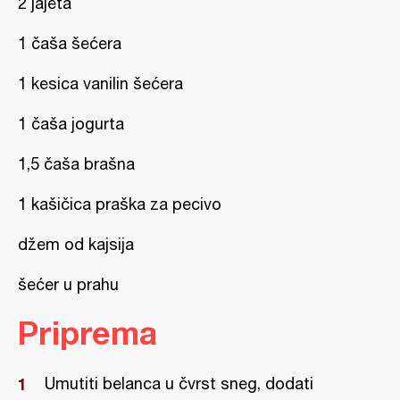
2 jajeta
1 čaša šećera
1 kesica vanilin šećera
1 čaša jogurta
1,5 čaša brašna
1 kašičica praška za pecivo
džem od kajsija
šećer u prahu
Priprema
Umutiti belanca u čvrst sneg, dodati