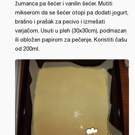
žumanca pa šećer i vanilin šećer. Mutiti
mikserom da se šećer otopi pa dodati jogurt,
brašno i prašak za pecivo i izmešati
varjačom. Usuti u pleh (30x30cm), podmazan
ili obložen papirom za pečenje. Koristiti čašu
od 200ml.