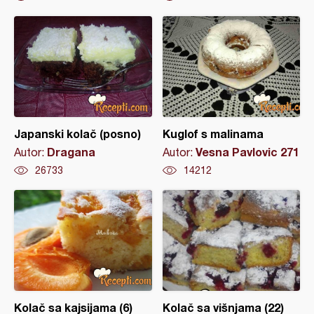
Japanski kolač (posno)
Kuglof s malinama
Dragana
Vesna Pavlovic 271
Autor:
Autor:
26733
14212
Kolač sa kajsijama (6)
Kolač sa višnjama (22)