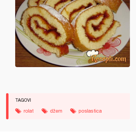
TAGOVI
rolat
džem
poslastica