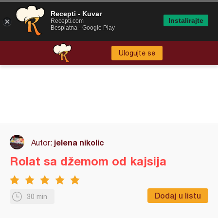
Recepti - Kuvar
Instalirajte
Recepti.com
Besplatna - Google Play
Ulogujte se
jelena nikolic
Autor:
Rolat sa džemom od kajsija
Dodaj u listu
30 min