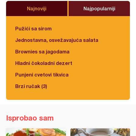
Najnoviji
Najpopularniji
Pužići sa sirom
Jednostavna, osvežavajuća salata
Brownies sa jagodama
Hladni čokoladni dezert
Punjeni cvetovi tikvica
Brzi ručak (3)
Isprobao sam