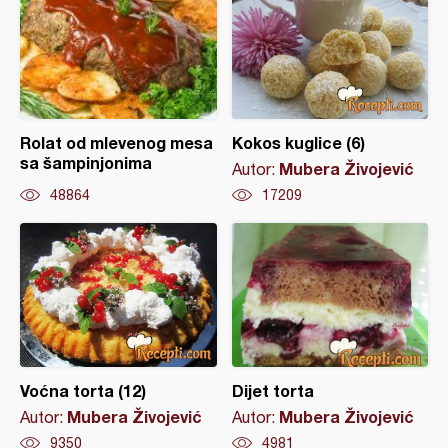
Rolat od mlevenog mesa
Kokos kuglice (6)
sa šampinjonima
Mubera Živojević
Autor:
48864
17209
Voćna torta (12)
Dijet torta
Mubera Živojević
Mubera Živojević
Autor:
Autor:
9350
4981