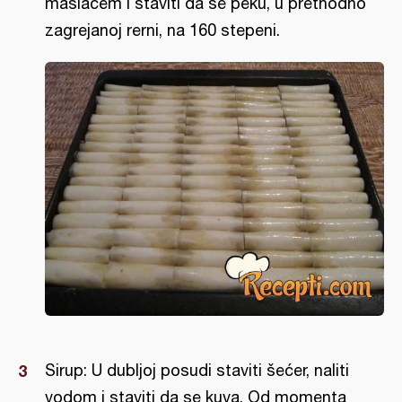
maslacem i staviti da se peku, u prethodno
zagrejanoj rerni, na 160 stepeni.
Sirup: U dubljoj posudi staviti šećer, naliti
vodom i staviti da se kuva. Od momenta