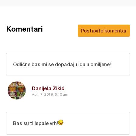
Komentari
Postavite komentar
Odlične bas mi se dopadaju idu u omiljene!
Danijela Žikić
April 7, 2019, 6:40 am
Bas su ti ispale vrh!