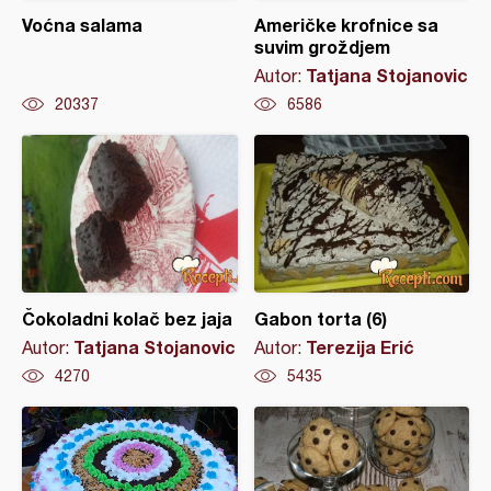
Voćna salama
Američke krofnice sa
suvim groždjem
Tatjana Stojanovic
Autor:
20337
6586
Čokoladni kolač bez jaja
Gabon torta (6)
Tatjana Stojanovic
Terezija Erić
Autor:
Autor:
4270
5435