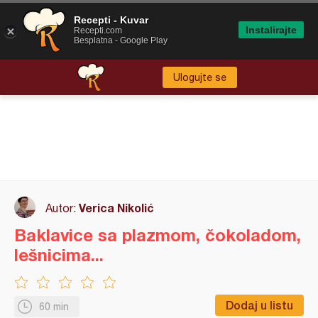
Recepti - Kuvar
Instalirajte
Recepti.com
Besplatna - Google Play
Ulogujte se
Verica Nikolić
Autor:
Baklavice sa plazmom, čokoladom,
lešnicima...
Dodaj u listu
60 min