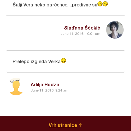
Šalji Vera neko parčence....predivne su
Slađana Šćekić
June 11, 2016, 10:01 am
Prelepo izgleda Verka
Adilja Hodza
June 11, 2016, 9:24 am
Vrh stranice