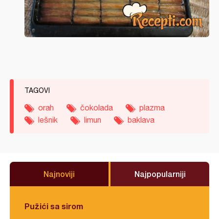
TAGOVI
orah
čokolada
plazma
lešnik
limun
baklava
Najnoviji
Najpopularniji
Pužići sa sirom