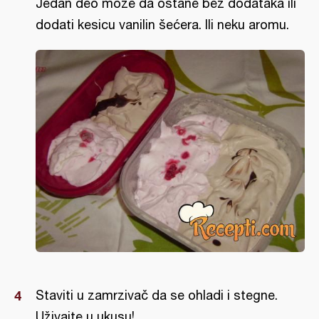
Jedan deo može da ostane bez dodataka ili
dodati kesicu vanilin šećera. Ili neku aromu.
Staviti u zamrzivač da se ohladi i stegne.
Uživajte u ukusu!