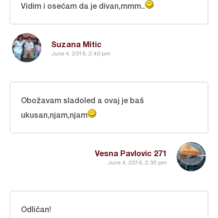
Vidim i osećam da je divan,mmm..
Suzana Mitic
June 4, 2016, 2:40 pm
Obožavam sladoled a ovaj je baš
ukusan,njam,njam
Vesna Pavlovic 271
June 4, 2016, 2:35 pm
Odličan!