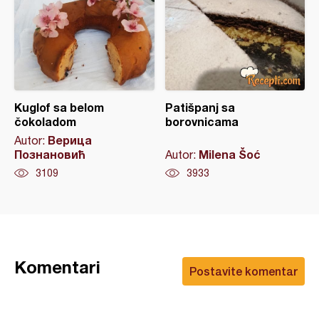
Kuglof sa belom
Patišpanj sa
čokoladom
borovnicama
Верица
Autor:
Познановић
Milena Šoć
Autor:
3109
3933
Komentari
Postavite komentar