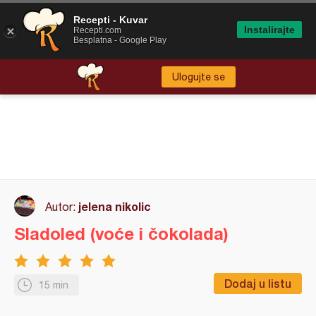
Recepti - Kuvar
Instalirajte
Recepti.com
Besplatna - Google Play
Ulogujte se
jelena nikolic
Autor:
Sladoled (voće i čokolada)
Dodaj u listu
15 min