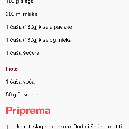
100 g šlaga
200 ml mleka
1 čaša (180g) kisele pavlake
1 čaša (180g) kiselog mleka
1 čaša šećera
I još:
1 čaša voća
50 g čokolade
Priprema
Umutiti šlag sa mlekom. Dodati šećer i mutiti