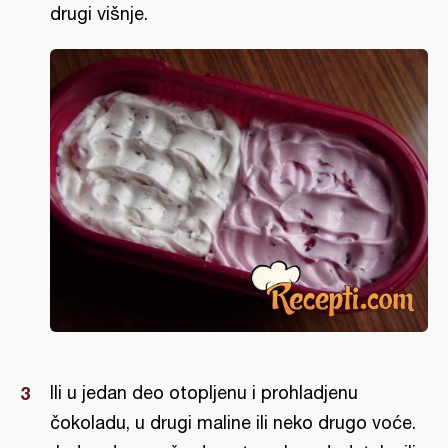
drugi višnje.
Ili u jedan deo otopljenu i prohladjenu
čokoladu, u drugi maline ili neko drugo voće.