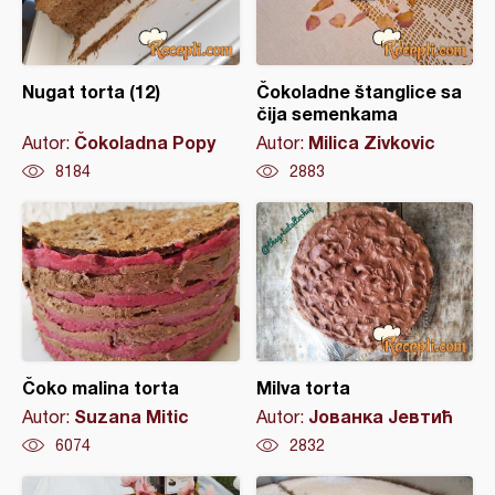
Nugat torta (12)
Čokoladne štanglice sa
čija semenkama
Čokoladna Popy
Milica Zivkovic
Autor:
Autor:
8184
2883
Čoko malina torta
Milva torta
Suzana Mitic
Јованка Јевтић
Autor:
Autor:
6074
2832