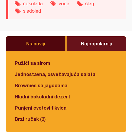
čokolada
voće
šlag
sladoled
Najnoviji
Najpopularniji
Pužići sa sirom
Jednostavna, osvežavajuća salata
Brownies sa jagodama
Hladni čokoladni dezert
Punjeni cvetovi tikvica
Brzi ručak (3)