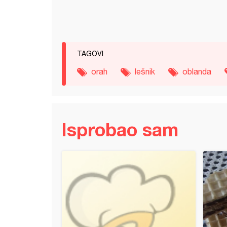
TAGOVI
orah
lešnik
oblanda
Isprobao sam
dni lešnik minjoni