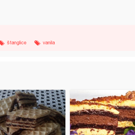
štanglice
vanila