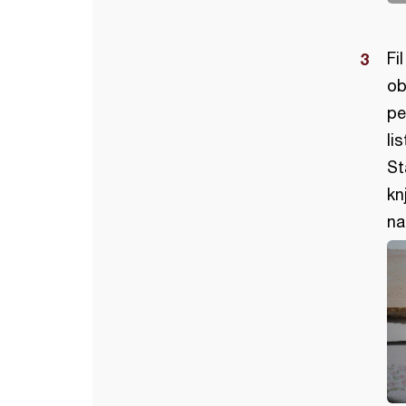
Fi
ob
pe
li
St
kn
na