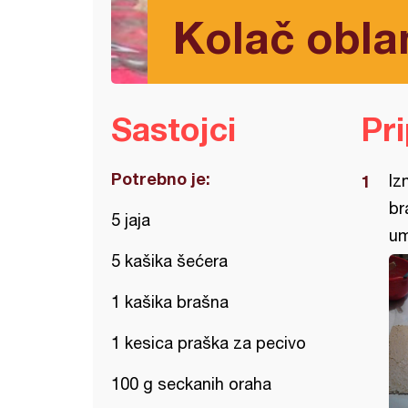
Kolač obla
Sastojci
Pr
Potrebno je:
Iz
br
5 jaja
um
5 kašika šećera
1 kašika brašna
1 kesica praška za pecivo
100 g seckanih oraha