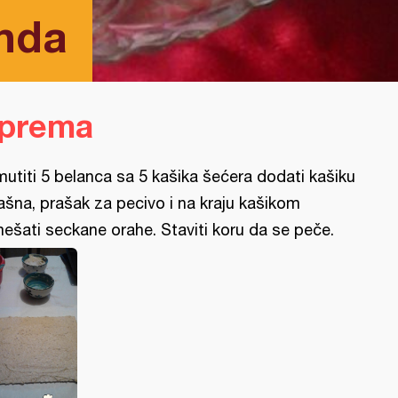
nda
iprema
mutiti 5 belanca sa 5 kašika šećera dodati kašiku
ašna, prašak za pecivo i na kraju kašikom
ešati seckane orahe. Staviti koru da se peče.