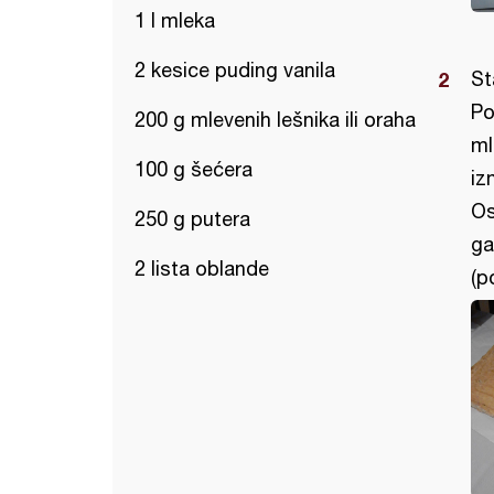
1 l mleka
2 kesice puding vanila
St
Po
200 g mlevenih lešnika ili oraha
ml
100 g šećera
iz
Os
250 g putera
ga
2 lista oblande
(po