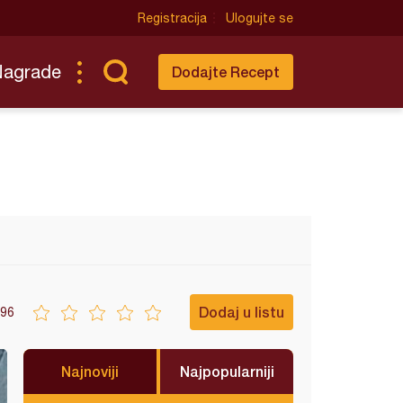
Registracija
Ulogujte se
Nagrade
Dodajte Recept
Dodaj u listu
96
Najnoviji
Najpopularniji