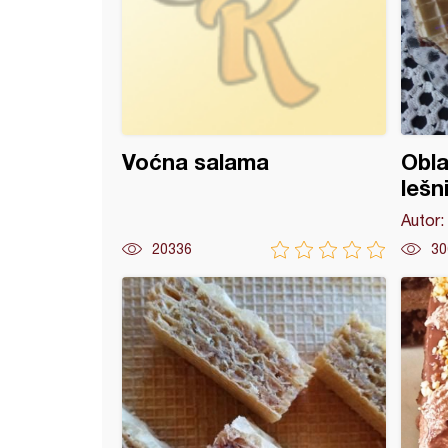
Voćna salama
Obla
lešn
Autor:
20336
30
lešnik torta