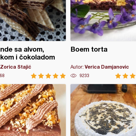
nde sa alvom,
Boem torta
ikom i čokoladom
Zorica Stajić
Verica Damjanovic
Autor:
68
9233