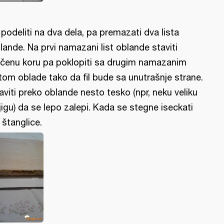
l podeliti na dva dela, pa premazati dva lista
lande. Na prvi namazani list oblande staviti
čenu koru pa poklopiti sa drugim namazanim
stom oblade tako da fil bude sa unutrašnje strane.
aviti preko oblande nesto tesko (npr, neku veliku
jigu) da se lepo zalepi. Kada se stegne iseckati
 štanglice.