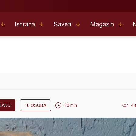
Ishrana
Saveti
Magazin
LAKO
10
OSOBA
30 min
43