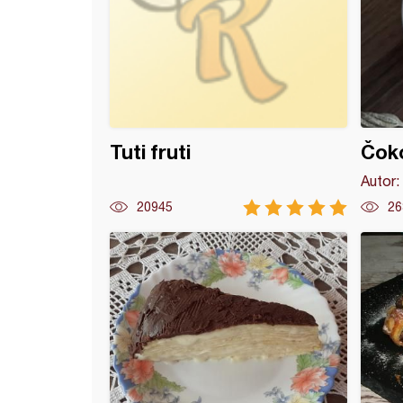
Tuti fruti
Čoko
Autor:
20945
26
ik pingvi