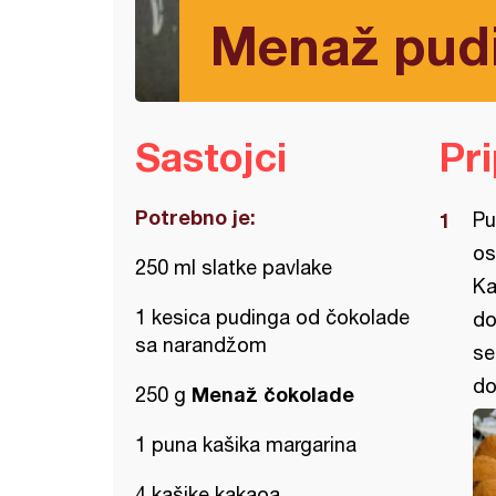
Menaž pudi
Sastojci
Pr
Potrebno je:
Pu
os
250 ml slatke pavlake
Ka
1 kesica pudinga od čokolade
do
sa narandžom
se
do
Menaž čokolade
250 g
1 puna kašika margarina
4 kašike kakaoa