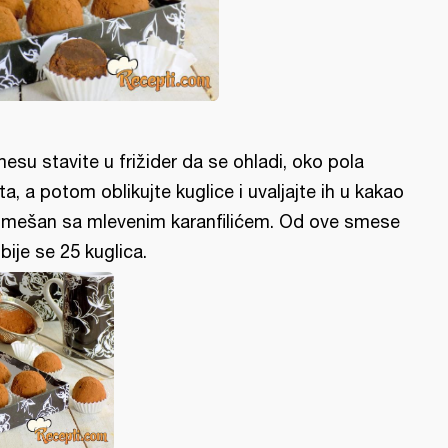
esu stavite u frižider da se ohladi, oko pola
ta, a potom oblikujte kuglice i uvaljajte ih u kakao
mešan sa mlevenim karanfilićem. Od ove smese
bije se 25 kuglica.