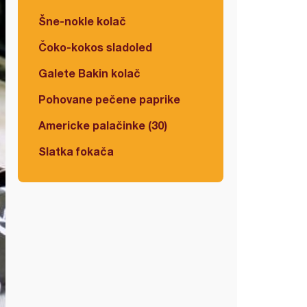
Šne-nokle kolač
Čoko-kokos sladoled
Galete Bakin kolač
Pohovane pečene paprike
Americke palačinke (30)
Slatka fokača