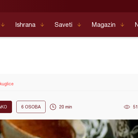
Ishrana
Saveti
Magazin
kuglice
AKO
6
OSOBA
20 min
51