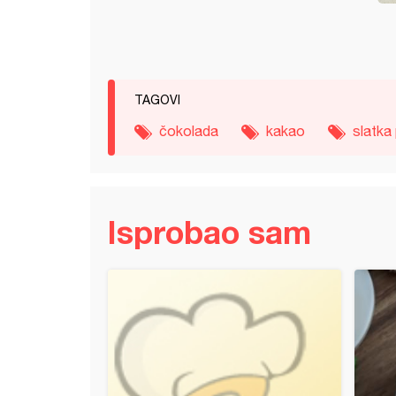
TAGOVI
čokolada
kakao
slatka
Isprobao sam
 sa malinama