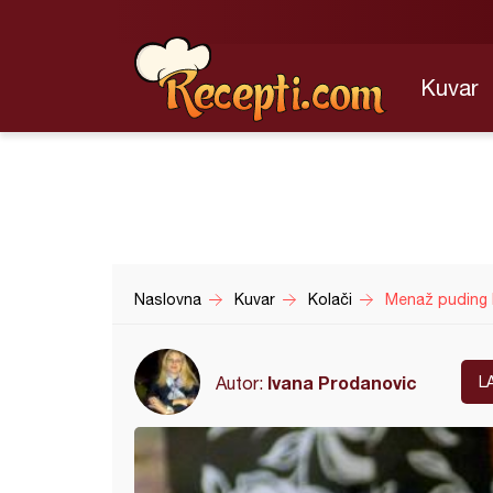
Kuvar
Naslovna
Kuvar
Kolači
Menaž puding 
Ivana Prodanovic
Autor:
L