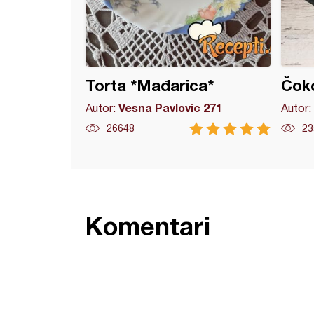
Torta *Mađarica*
Čoko
Vesna Pavlovic 271
Autor:
Autor:
26648
23
Komentari