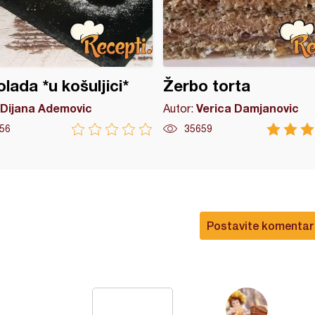
lada *u košuljici*
Žerbo torta
Dijana Ademovic
Verica Damjanovic
Autor:
56
35659
Postavite komentar