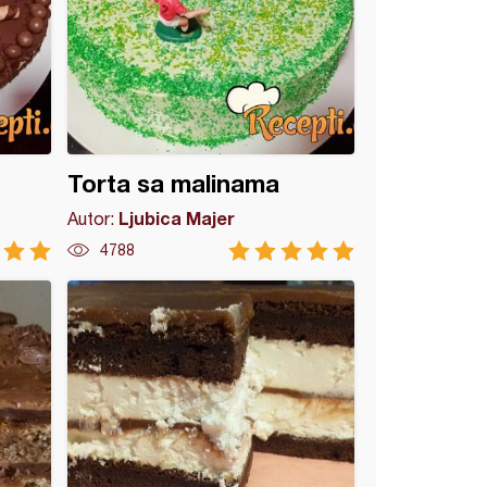
Torta sa malinama
Ljubica Majer
Autor:
4788