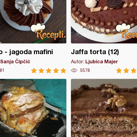
 - jagoda mafini
Jaffa torta (12)
Sanja Čipčić
Ljubica Majer
Autor:
81
5578