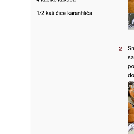
1/2 kašičice karanfilića
Sm
sa
po
do