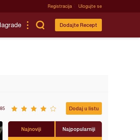
Registracija
Ulogujte se
Nagrade
Dodajte Recept
Dodaj u listu
85
Najnoviji
Najpopularniji