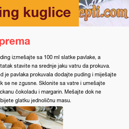
ng kuglice
iprema
ding izmešajte sa 100 ml slatke pavlake, a
tatak stavite na srednje jaku vatru da prokuva.
d je pavlaka prokuvala dodajte puding i miješajte
k se ne zgusne. Sklonite sa vatre i umešajte
ckanu čokoladu i margarin. Mešajte dok ne
bijete glatku jednoličnu masu.