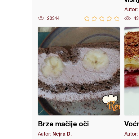
Autor:
20344
43
torta (8)
Brze mačije oči
Voćn
Nejra D.
Autor:
Autor: