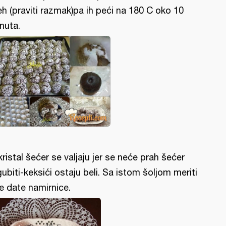
eh (praviti razmak)pa ih peći na 180 C oko 10
nuta.
kristal šećer se valjaju jer se neće prah šećer
gubiti-keksići ostaju beli. Sa istom šoljom meriti
e date namirnice.