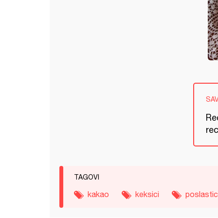
SA
Rec
rec
TAGOVI
kakao
keksici
poslasti