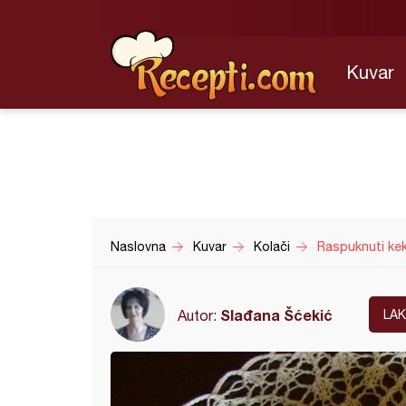
Kuvar
Naslovna
Kuvar
Kolači
Raspuknuti kek
Slađana Šćekić
Autor:
LA