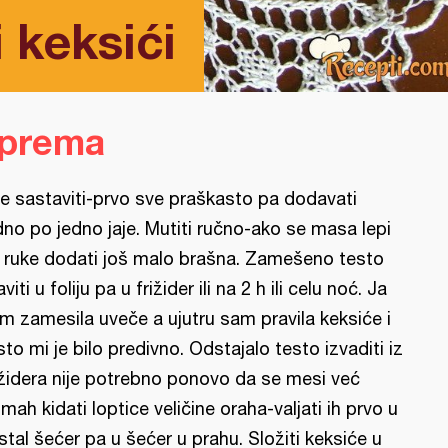
 keksići
iprema
e sastaviti-prvo sve praškasto pa dodavati
dno po jedno jaje. Mutiti ručno-ako se masa lepi
 ruke dodati još malo brašna. Zamešeno testo
aviti u foliju pa u frižider ili na 2 h ili celu noć. Ja
m zamesila uveče a ujutru sam pravila keksiće i
sto mi je bilo predivno. Odstajalo testo izvaditi iz
ižidera nije potrebno ponovo da se mesi već
mah kidati loptice veličine oraha-valjati ih prvo u
istal šećer pa u šećer u prahu. Složiti keksiće u