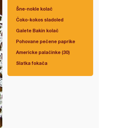
Šne-nokle kolač
Čoko-kokos sladoled
Galete Bakin kolač
Pohovane pečene paprike
Americke palačinke (30)
Slatka fokača