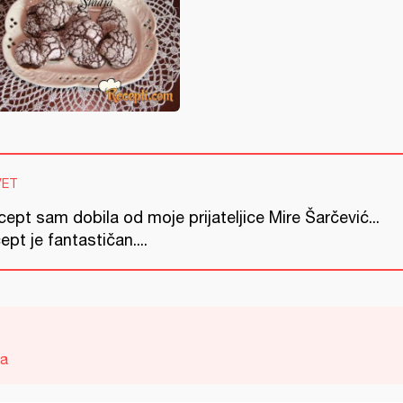
VET
ept sam dobila od moje prijateljice Mire Šarčević...
ept je fantastičan....
ca