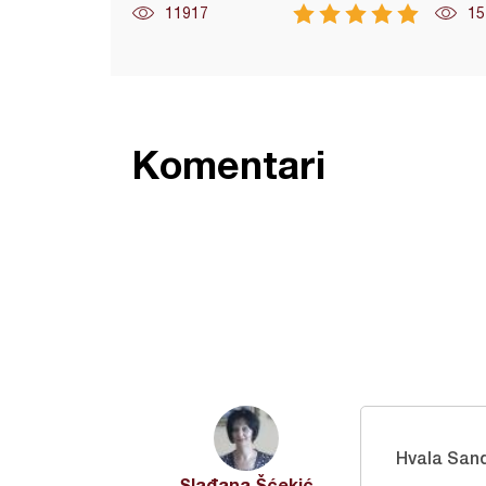
11917
15
Komentari
Hvala San
Slađana Šćekić