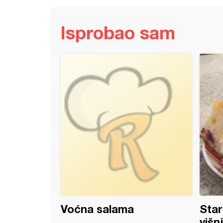
Isprobao sam
e kocke (3)
Voćna salama
Star
višn