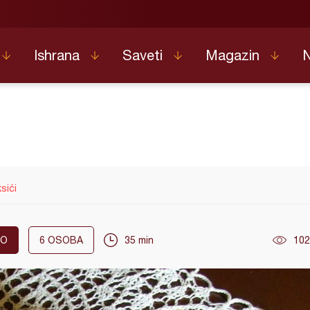
Ishrana
Saveti
Magazin
sići
KO
6
OSOBA
35 min
102