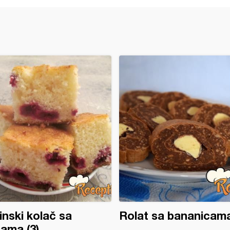
inski kolač sa
Rolat sa bananicama
jama (3)