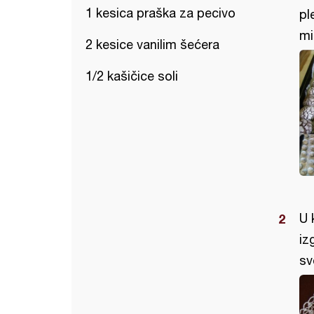
1 kesica praška za pecivo
pl
mi
2 kesice vanilim šećera
1/2 kašičice soli
U 
iz
sv