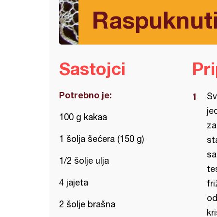
Raspuknuti
Sastojci
Pr
Potrebno je:
Sv
je
100 g kakaa
za
1 šolja šećera (150 g)
st
sa
1/2 šolje ulja
te
4 jajeta
fr
od
2 šolje brašna
kr