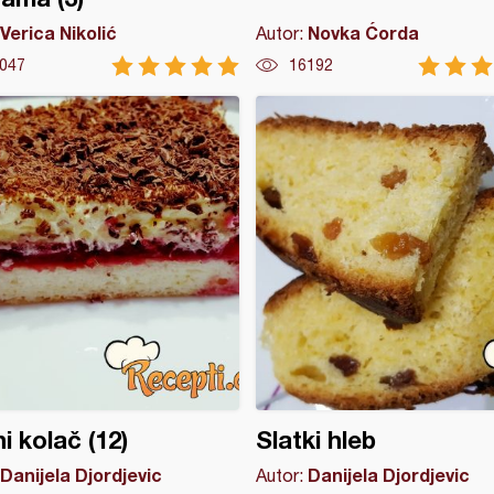
Verica Nikolić
Novka Ćorda
Autor:
047
16192
i kolač (12)
Slatki hleb
Danijela Djordjevic
Danijela Djordjevic
Autor: