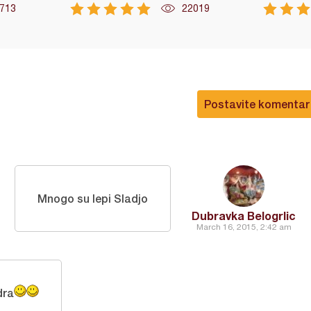
713
22019
Postavite komentar
Mnogo su lepi Sladjo
Dubravka Belogrlic
March 16, 2015, 2:42 am
dra