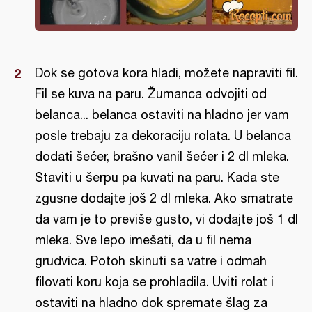
Dok se gotova kora hladi, možete napraviti fil.
Fil se kuva na paru. Žumanca odvojiti od
belanca... belanca ostaviti na hladno jer vam
posle trebaju za dekoraciju rolata. U belanca
dodati šećer, brašno vanil šećer i 2 dl mleka.
Staviti u šerpu pa kuvati na paru. Kada ste
zgusne dodajte još 2 dl mleka. Ako smatrate
da vam je to previše gusto, vi dodajte još 1 dl
mleka. Sve lepo imešati, da u fil nema
grudvica. Potoh skinuti sa vatre i odmah
filovati koru koja se prohladila. Uviti rolat i
ostaviti na hladno dok spremate šlag za