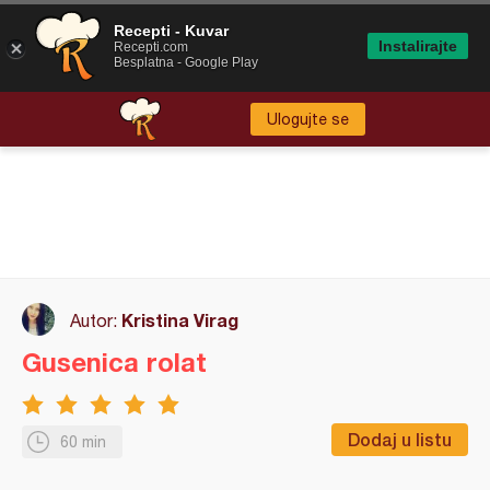
Recepti - Kuvar
Instalirajte
Recepti.com
Besplatna - Google Play
Ulogujte se
Kristina Virag
Autor:
Gusenica rolat
Dodaj u listu
60 min