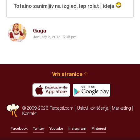
Totalno zanimljiv na izgled, lep rolat i ideja
Gaga
January 2, 2015, 6:38 pm
Vrh stranice
© 2009-2026 Recepti.com |
Uslovi korišćenja
|
Marketing
|
Kontakt
Facebook
Twitter
Youtube
Instagram
Pinterest