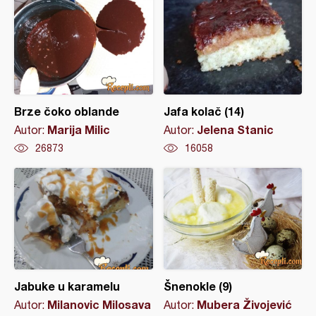
Brze čoko oblande
Jafa kolač (14)
Marija Milic
Jelena Stanic
Autor:
Autor:
26873
16058
Jabuke u karamelu
Šnenokle (9)
Milanovic Milosava
Mubera Živojević
Autor:
Autor: