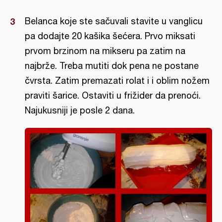
Belanca koje ste sačuvali stavite u vanglicu
pa dodajte 20 kašika šećera. Prvo miksati
prvom brzinom na mikseru pa zatim na
najbrže. Treba mutiti dok pena ne postane
čvrsta. Zatim premazati rolat i i oblim nožem
praviti šarice. Ostaviti u frižider da prenoći.
Najukusniji je posle 2 dana.