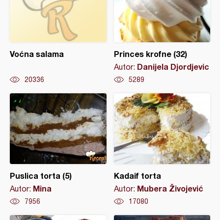
Voćna salama
Princes krofne (32)
Danijela Djordjevic
Autor:
20336
5289
Puslica torta (5)
Kadaif torta
Mina
Mubera Živojević
Autor:
Autor:
7956
17080