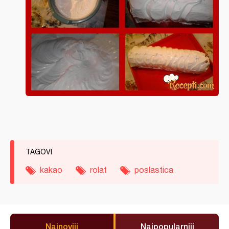
TAGOVI
kakao
rolat
poslastica
Najnoviji
Najpopularniji