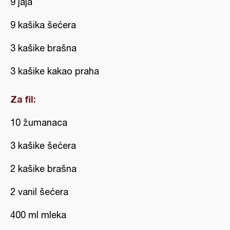
9 jaja
9 kašika šećera
3 kašike brašna
3 kašike kakao praha
Za fil:
10 žumanaca
3 kašike šećera
2 kašike brašna
2 vanil šećera
400 ml mleka