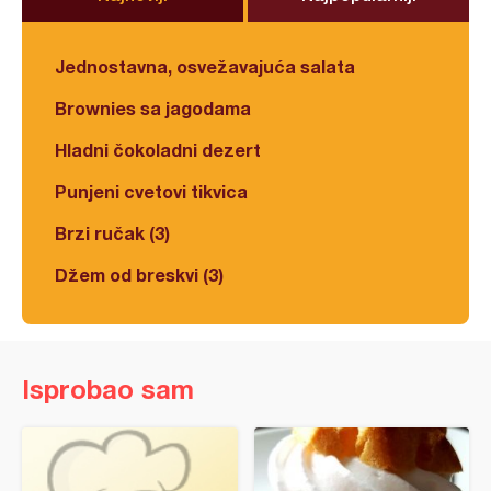
Jednostavna, osvežavajuća salata
Brownies sa jagodama
Hladni čokoladni dezert
Punjeni cvetovi tikvica
Brzi ručak (3)
Džem od breskvi (3)
Isprobao sam