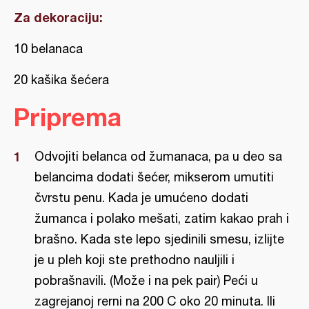
Za dekoraciju:
10 belanaca
20 kašika šećera
Priprema
Odvojiti belanca od žumanaca, pa u deo sa
belancima dodati šećer, mikserom umutiti
čvrstu penu. Kada je umućeno dodati
žumanca i polako mešati, zatim kakao prah i
brašno. Kada ste lepo sjedinili smesu, izlijte
je u pleh koji ste prethodno nauljili i
pobrašnavili. (Može i na pek pair) Peći u
zagrejanoj rerni na 200 C oko 20 minuta. Ili