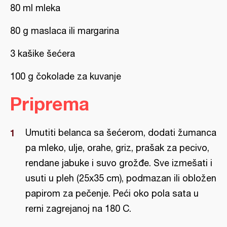
80 ml mleka
80 g maslaca ili margarina
3 kašike šećera
100 g čokolade za kuvanje
Priprema
Umutiti belanca sa šećerom, dodati žumanca
pa mleko, ulje, orahe, griz, prašak za pecivo,
rendane jabuke i suvo grožđe. Sve izmešati i
usuti u pleh (25x35 cm), podmazan ili obložen
papirom za pečenje. Peći oko pola sata u
rerni zagrejanoj na 180 C.