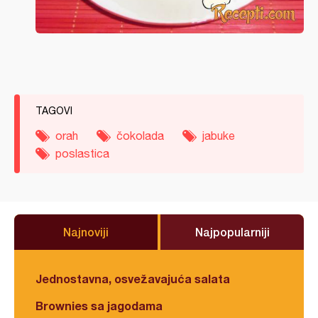
TAGOVI
orah
čokolada
jabuke
poslastica
Najnoviji
Najpopularniji
Jednostavna, osvežavajuća salata
Brownies sa jagodama