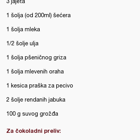
3 jajeta
1 šolja (od 200ml) šećera
1 šolja mleka
1/2 šolje ulja
1 šolja pšeničnog griza
1 šolja mlevenih oraha
1 kesica praška za pecivo
2 šolje rendanih jabuka
100 g suvog grožđa
Za čokoladni preliv: