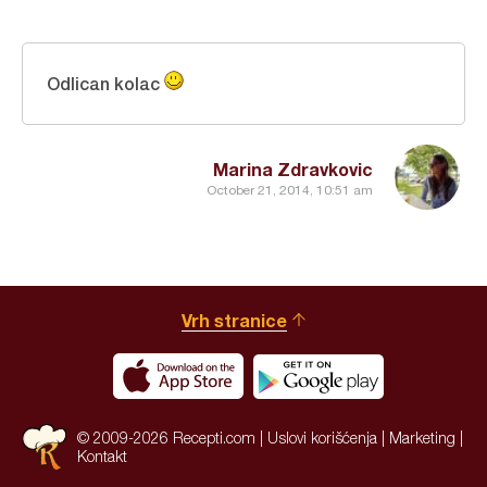
Odlican kolac
Marina Zdravkovic
October 21, 2014, 10:51 am
Vrh stranice
© 2009-2026 Recepti.com |
Uslovi korišćenja
|
Marketing
|
Kontakt