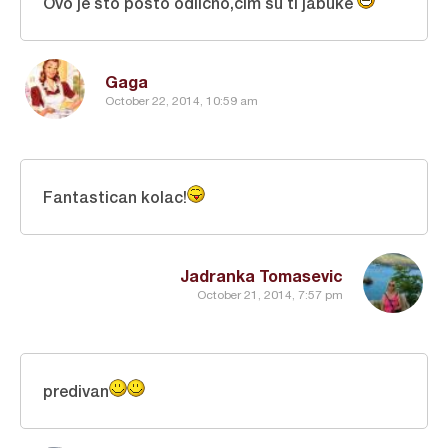
Ovo je sto posto odlično,čim su ti jabuke
Gaga
October 22, 2014, 10:59 am
Fantastican kolac!
Jadranka Tomasevic
October 21, 2014, 7:57 pm
predivan