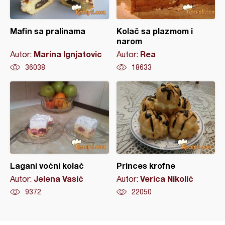
Mafin sa pralinama
Kolač sa plazmom i
narom
Marina Ignjatovic
Rea
Autor:
Autor:
36038
18633
Lagani voćni kolač
Princes krofne
Jelena Vasić
Verica Nikolić
Autor:
Autor:
9372
22050