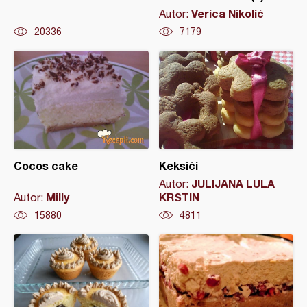
Verica Nikolić
Autor:
20336
7179
Cocos cake
Keksići
JULIJANA LULA
Autor:
Milly
KRSTIN
Autor:
15880
4811