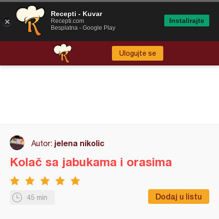
Recepti - Kuvar
Instalirajte
Recepti.com
Besplatna - Google Play
Ulogujte se
jelena nikolic
Autor:
Kolač sa jabukama i orasima
Dodaj u listu
45 min