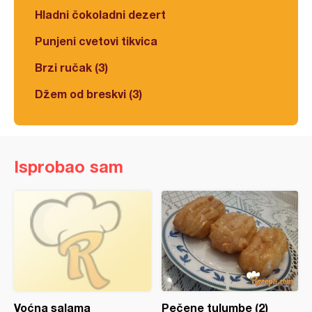
Hladni čokoladni dezert
Punjeni cvetovi tikvica
Brzi ručak (3)
Džem od breskvi (3)
Isprobao sam
Voćna salama
Pečene tulumbe (2)