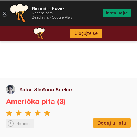
Recepti - Kuvar
Instalirajte
Recepti.com
Besplatna - Google Play
Ulogujte se
Slađana Šćekić
Autor:
Američka pita (3)
Dodaj u listu
45 min