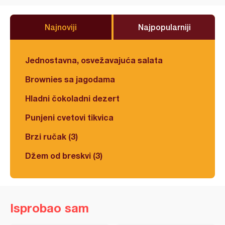
Najnoviji
Najpopularniji
Jednostavna, osvežavajuća salata
Brownies sa jagodama
Hladni čokoladni dezert
Punjeni cvetovi tikvica
Brzi ručak (3)
Džem od breskvi (3)
Isprobao sam