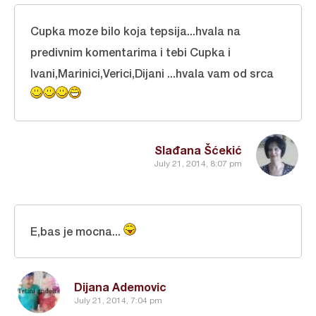
Cupka moze bilo koja tepsija...hvala na
predivnim komentarima i tebi Cupka i
Ivani,Marinici,Verici,Dijani ...hvala vam od srca
Slađana Šćekić
July 21, 2014, 8:07 pm
E,bas je mocna...
Dijana Ademovic
July 21, 2014, 7:04 pm