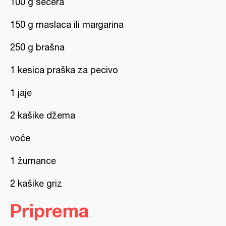
100 g šećera
150 g maslaca ili margarina
250 g brašna
1 kesica praška za pecivo
1 jaje
2 kašike džema
voće
1 žumance
2 kašike griz
Priprema