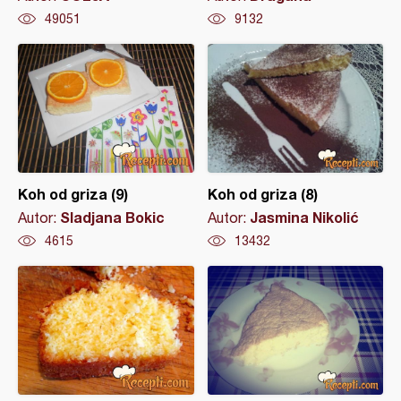
49051
9132
Koh od griza (9)
Koh od griza (8)
Sladjana Bokic
Jasmina Nikolić
Autor:
Autor:
4615
13432