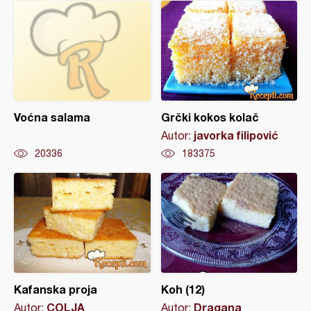
Voćna salama
Grčki kokos kolač
javorka filipović
Autor:
20336
183375
Kafanska proja
Koh (12)
COLJA
Dragana
Autor:
Autor: