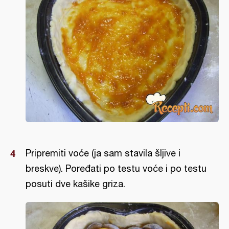
Pripremiti voće (ja sam stavila šljive i
breskve). Poređati po testu voće i po testu
posuti dve kašike griza.