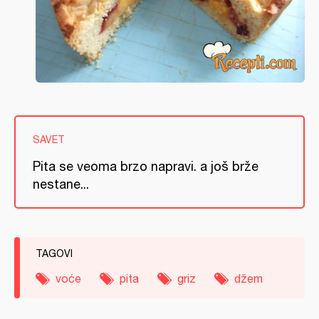
SAVET
Pita se veoma brzo napravi. a još brže
nestane...
TAGOVI
voće
pita
griz
džem