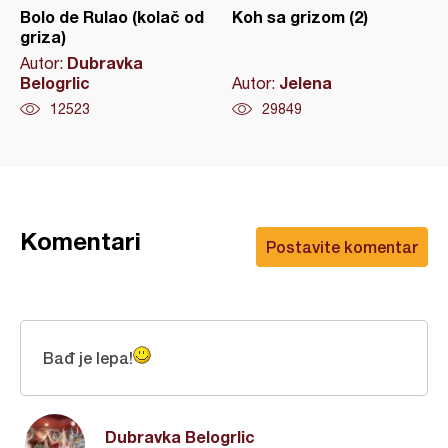
Bolo de Rulao (kolač od
Koh sa grizom (2)
griza)
Dubravka
Autor:
Belogrlic
Jelena
Autor:
12523
29849
Komentari
Postavite komentar
Bađ je lepa!
Dubravka Belogrlic