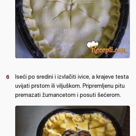
Iseći po sredini i izvlačiti ivice, a krajeve testa
uvijati prstom ili viljuškom. Pripremljenu pitu
premazati žumancetom i posuti šećerom.