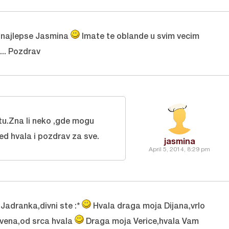
 najlepse Jasmina
Imate te oblande u svim vecim
.. Pozdrav
tu.Zna li neko ,gde mogu
ed hvala i pozdrav za sve.
jasmina
April 5, 2014, 8:29 pm
Jadranka,divni ste :*
Hvala draga moja Dijana,vrlo
vena,od srca hvala
Draga moja Verice,hvala Vam