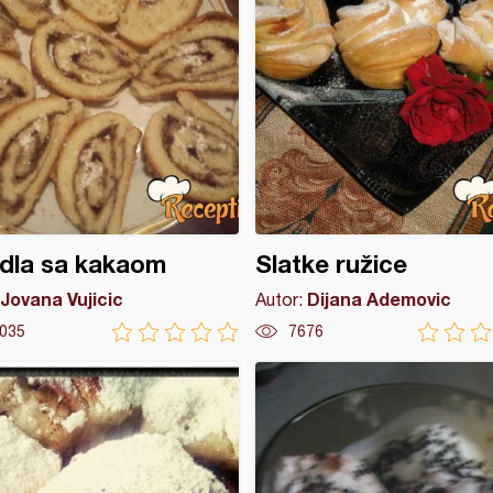
dla sa kakaom
Slatke ružice
Jovana Vujicic
Dijana Ademovic
Autor:
035
7676