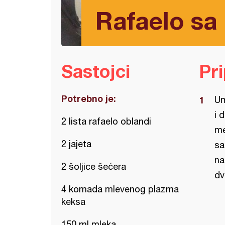
Rafaelo sa
Sastojci
Pr
Potrebno je:
Um
i 
2 lista rafaelo oblandi
me
2 jajeta
sa
na
2 šoljice šećera
dv
4 komada mlevenog plazma
keksa
150 ml mleka