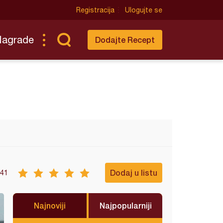
Registracija
Ulogujte se
Nagrade
Dodajte Recept
Dodaj u listu
41
Najnoviji
Najpopularniji