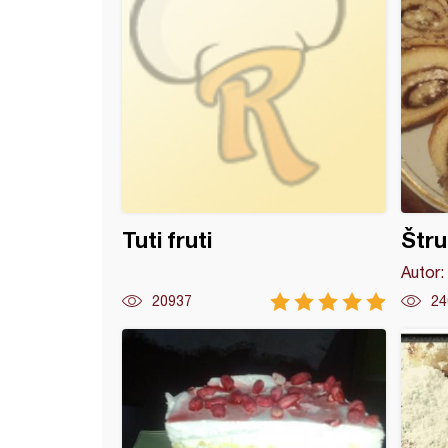
Tuti fruti
Štru
Autor:
20937
24
 sa kajsijama