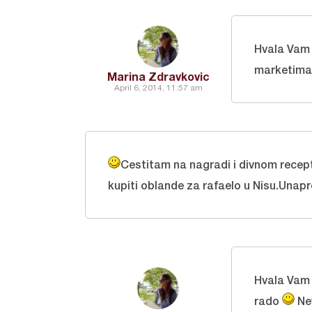
Hvala Vam
marketima.
Marina Zdravkovic
April 6, 2014, 11:57 am
Cestitam na nagradi i divnom recep
kupiti oblande za rafaelo u Nisu.Unapr
Hvala Vam 
rado
Ne