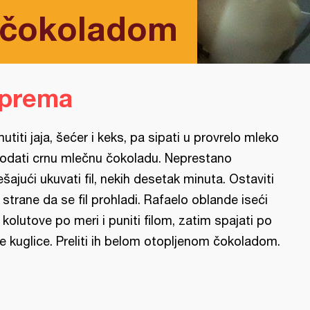
 čokoladom
iprema
utiti jaja, šećer i keks, pa sipati u provrelo mleko
dodati crnu mlečnu čokoladu. Neprestano
šajući ukuvati fil, nekih desetak minuta. Ostaviti
 strane da se fil prohladi. Rafaelo oblande iseći
 kolutove po meri i puniti filom, zatim spajati po
e kuglice. Preliti ih belom otopljenom čokoladom.