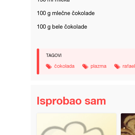
100 g mlečne čokolade
100 g bele čokolade
TAGOVI
čokolada
plazma
rafae
Isprobao sam
he peciva