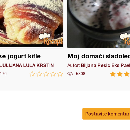
ke jogurt kifle
Moj domaći sladoled
JULIJANA LULA KRSTIN
Biljana Pesic Eks Pav
Autor:
170
5808
Postavite komentar