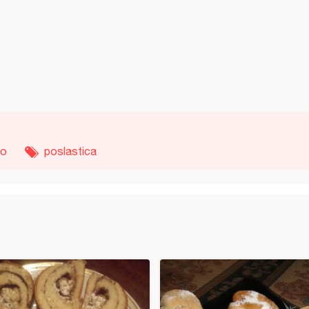
lo
poslastica