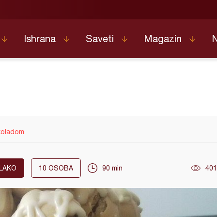
Ishrana
Saveti
Magazin
koladom
LAKO
10
OSOBA
90 min
401