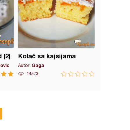
 (2)
Kolač sa kajsijama
lovic
Gaga
Autor:
14573