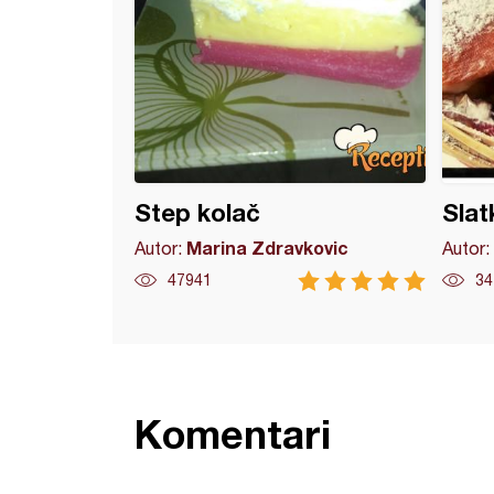
Step kolač
Slat
Marina Zdravkovic
Autor:
Autor:
47941
34
Komentari