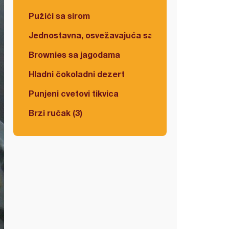
Pužići sa sirom
Jednostavna, osvežavajuća salata
Brownies sa jagodama
Hladni čokoladni dezert
Punjeni cvetovi tikvica
Brzi ručak (3)