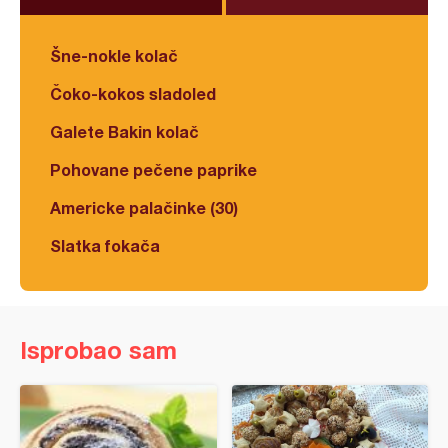
Šne-nokle kolač
Čoko-kokos sladoled
Galete Bakin kolač
Pohovane pečene paprike
Americke palačinke (30)
Slatka fokača
Isprobao sam