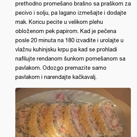
prethodno promešano brašno sa praškom za
pecivo i solju, pa lagano izmešajte i dodajte
mak. Koricu pecite u velikom plehu
obloženom pek papirom. Kad je pečena
posle 20 minuta na 180 izvadite i urolajte u
vlažnu kuhinjsku krpu pa kad se prohladi
nafilujte rendanom šunkom pomešanom sa
pavlakom. Odozgo premazite samo
pavlakom i narendajte kačkavalj.