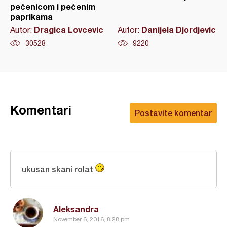
pečenicom i pečenim
paprikama
Dragica Lovcevic
Danijela Djordjevic
Autor:
Autor:
30528
9220
Komentari
Postavite komentar
ukusan skani rolat
Aleksandra
November 6, 2016, 8:28 pm