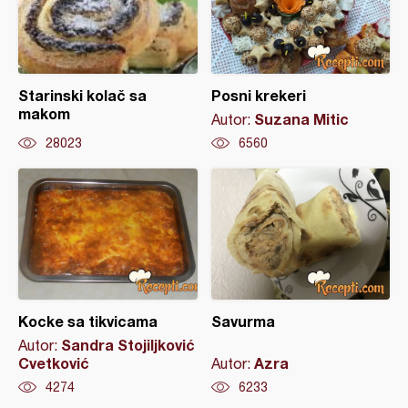
Starinski kolač sa
Posni krekeri
makom
Suzana Mitic
Autor:
28023
6560
Kocke sa tikvicama
Savurma
Sandra Stojiljković
Autor:
Cvetković
Azra
Autor:
4274
6233