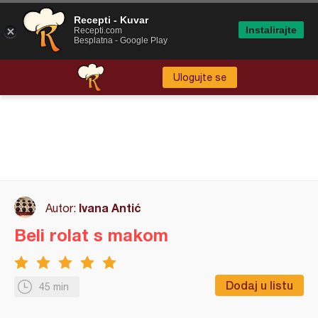
Recepti - Kuvar
Instalirajte
Recepti.com
Besplatna - Google Play
Ulogujte se
Ivana Antić
Autor:
Beli rolat s makom
Dodaj u listu
45 min