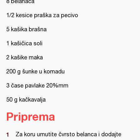
8 belanaca
1/2 kesice praška za pecivo
5 kašika brašna
1 kašičica soli
2 kašike maka
200 g šunke u komadu
3 čase pavlake 20%mm
50 g kačkavalja
Priprema
Za koru umutite čvrsto belanca i dodajte