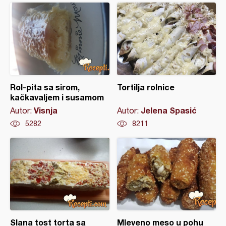
Rol-pita sa sirom,
Tortilja rolnice
kačkavaljem i susamom
Visnja
Jelena Spasić
Autor:
Autor:
5282
8211
Slana tost torta sa
Mleveno meso u pohu