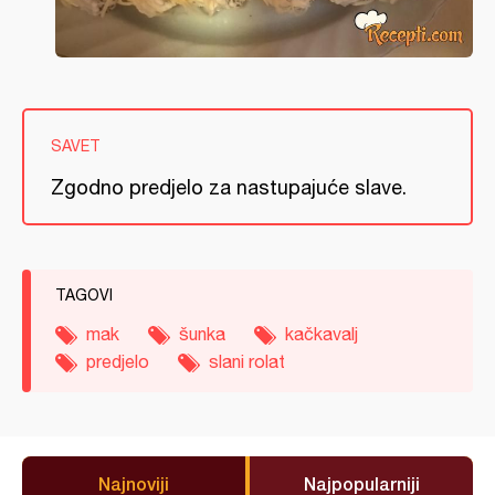
SAVET
Zgodno predjelo za nastupajuće slave.
TAGOVI
mak
šunka
kačkavalj
predjelo
slani rolat
Najnoviji
Najpopularniji