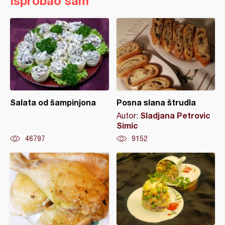
Isprobao sam
Salata od šampinjona
Posna slana štrudla
Sladjana Petrovic
Autor:
Simic
46797
9152