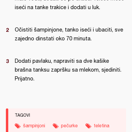
iseći na tanke trakice i dodati u luk.
Očistiti šampinjone, tanko iseći i ubaciti, sve
zajedno dinstati oko 70 minuta.
Dodati pavlaku, napraviti sa dve kašike
brašna tanksu zapršku sa mlekom, sjediniti.
Prijatno.
TAGOVI
šampinjoni
pečurke
teletina