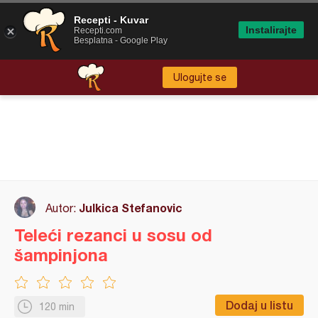
Recepti - Kuvar
Instalirajte
Recepti.com
Besplatna - Google Play
Ulogujte se
Julkica Stefanovic
Autor:
Teleći rezanci u sosu od
šampinjona
Dodaj u listu
120 min