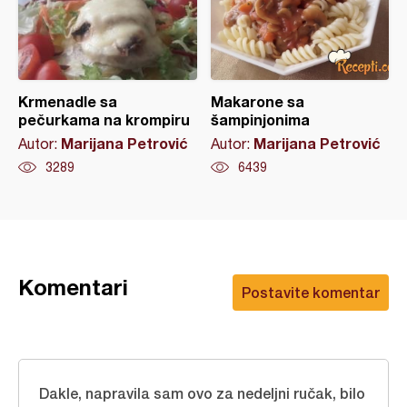
Krmenadle sa
Makarone sa
pečurkama na krompiru
šampinjonima
Marijana Petrović
Marijana Petrović
Autor:
Autor:
3289
6439
Komentari
Postavite komentar
Dakle, napravila sam ovo za nedeljni ručak, bilo