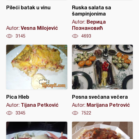
Pileći batak u vinu
Ruska salata sa
šampinjonima
Верица
Autor:
Vesna Milojević
Познановић
Autor:
3145
4693
Pica Hleb
Posna svečana večera
Tijana Petković
Marijana Petrović
Autor:
Autor:
3345
7522