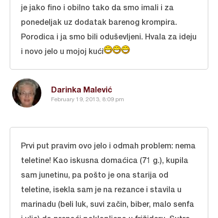
je jako fino i obilno tako da smo imali i za
ponedeljak uz dodatak barenog krompira.
Porodica i ja smo bili oduševljeni. Hvala za ideju
i novo jelo u mojoj kući
Darinka Malević
February 19, 2013, 8:09 pm
Prvi put pravim ovo jelo i odmah problem: nema
teletine! Kao iskusna domaćica (71 g.), kupila
sam junetinu, pa pošto je ona starija od
teletine, isekla sam je na rezance i stavila u
marinadu (beli luk, suvi začin, biber, malo senfa