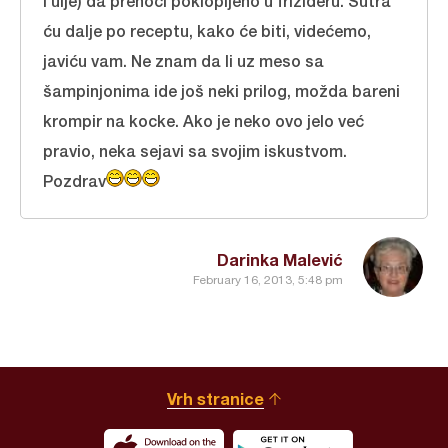
i ulje) da prenoći poklopljeno u frižideru. Sutra
ću dalje po receptu, kako će biti, videćemo,
javiću vam. Ne znam da li uz meso sa
šampinjonima ide još neki prilog, možda bareni
krompir na kocke. Ako je neko ovo jelo već
pravio, neka sejavi sa svojim iskustvom.
Pozdrav
Darinka Malević
February 16, 2013, 5:48 pm
Vrh stranice