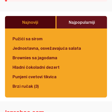
Najnoviji
Najpopularniji
Pužići sa sirom
Jednostavna, osvežavajuća salata
Brownies sa jagodama
Hladni čokoladni dezert
Punjeni cvetovi tikvica
Brzi ručak (3)