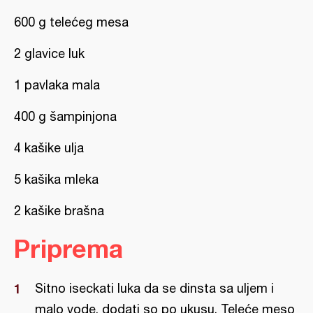
600 g telećeg mesa
2 glavice luk
1 pavlaka mala
400 g šampinjona
4 kašike ulja
5 kašika mleka
2 kašike brašna
Priprema
Sitno iseckati luka da se dinsta sa uljem i
malo vode, dodati so po ukusu. Teleće meso