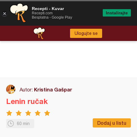
Recepti - Kuvar
Instalirajte
Recepti.com
Besplatna - Google Play
Ulogujte se
Kristina Gašpar
Autor:
Lenin ručak
Dodaj u listu
60 min