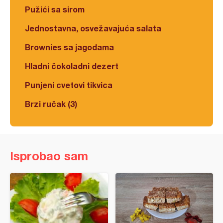
Pužići sa sirom
Jednostavna, osvežavajuća salata
Brownies sa jagodama
Hladni čokoladni dezert
Punjeni cvetovi tikvica
Brzi ručak (3)
Isprobao sam