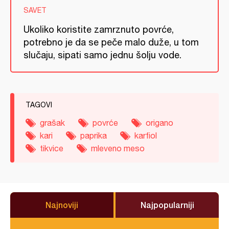
SAVET
Ukoliko koristite zamrznuto povrće,
potrebno je da se peče malo duže, u tom
slučaju, sipati samo jednu šolju vode.
TAGOVI
grašak
povrće
origano
kari
paprika
karfiol
tikvice
mleveno meso
Najnoviji
Najpopularniji