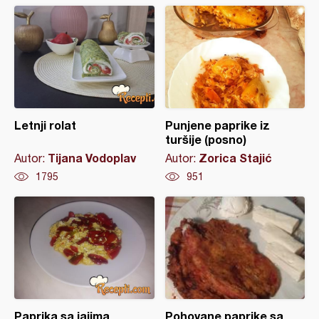
Letnji rolat
Punjene paprike iz
turšije (posno)
Tijana Vodoplav
Zorica Stajić
Autor:
Autor:
1795
951
Paprika sa jajima
Pohovane paprike sa