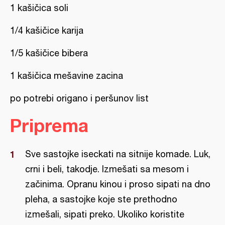
1 kašičica soli
1/4 kašičice karija
1/5 kašičice bibera
1 kašičica mešavine zacina
po potrebi origano i peršunov list
Priprema
Sve sastojke iseckati na sitnije komade. Luk,
crni i beli, takodje. Izmešati sa mesom i
začinima. Opranu kinou i proso sipati na dno
pleha, a sastojke koje ste prethodno
izmešali, sipati preko. Ukoliko koristite