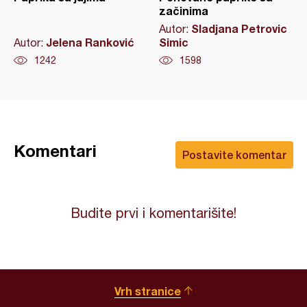
začinima
Sladjana Petrovic
Autor:
Jelena Ranković
Simic
Autor:
1242
1598
Komentari
Postavite komentar
Budite prvi i komentarišite!
Vrh stranice