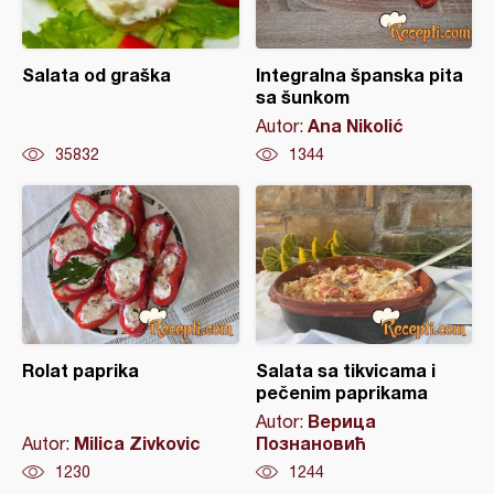
Salata od graška
Integralna španska pita
sa šunkom
Ana Nikolić
Autor:
35832
1344
Rolat paprika
Salata sa tikvicama i
pečenim paprikama
Верица
Autor:
Milica Zivkovic
Познановић
Autor:
1230
1244