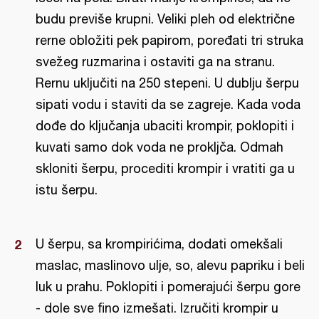
budu previše krupni. Veliki pleh od električne
rerne obložiti pek papirom, poređati tri struka
svežeg ruzmarina i ostaviti ga na stranu.
Rernu uključiti na 250 stepeni. U dublju šerpu
sipati vodu i staviti da se zagreje. Kada voda
dođe do ključanja ubaciti krompir, poklopiti i
kuvati samo dok voda ne prokljča. Odmah
skloniti šerpu, procediti krompir i vratiti ga u
istu šerpu.
U šerpu, sa krompirićima, dodati omekšali
maslac, maslinovo ulje, so, alevu papriku i beli
luk u prahu. Poklopiti i pomerajući šerpu gore
- dole sve fino izmešati. Izručiti krompir u