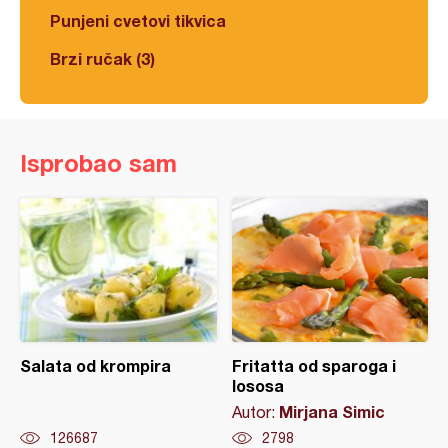
Punjeni cvetovi tikvica
Brzi ručak (3)
Isprobao sam
Salata od krompira
Fritatta od sparoga i
lososa
Mirjana Simic
Autor:
126687
2798