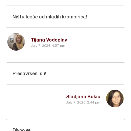
Ništa lepše od mladih krompirića!
Tijana Vodoplav
July 7, 2026, 4:57 pm
Presavršeni su!
Sladjana Bokic
July 7, 2026, 2:44 pm
Divno ❤️