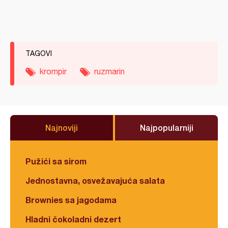
TAGOVI
krompir
ruzmarin
Najnoviji
Najpopularniji
Pužići sa sirom
Jednostavna, osvežavajuća salata
Brownies sa jagodama
Hladni čokoladni dezert