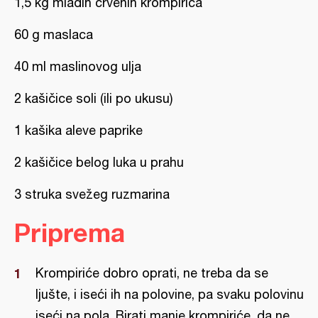
1,5 kg mladih crvenih krompirića
60 g maslaca
40 ml maslinovog ulja
2 kašičice soli (ili po ukusu)
1 kašika aleve paprike
2 kašičice belog luka u prahu
3 struka svežeg ruzmarina
Priprema
Krompiriće dobro oprati, ne treba da se
ljušte, i iseći ih na polovine, pa svaku polovinu
iseći na pola. Birati manje krompiriće, da ne