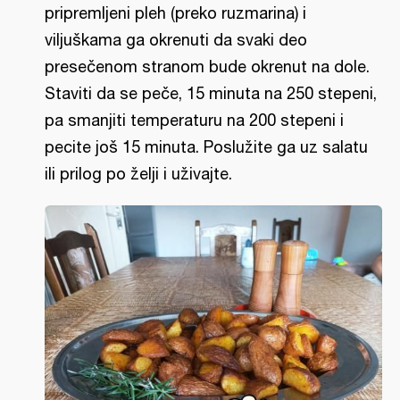
pripremljeni pleh (preko ruzmarina) i
viljuškama ga okrenuti da svaki deo
presečenom stranom bude okrenut na dole.
Staviti da se peče, 15 minuta na 250 stepeni,
pa smanjiti temperaturu na 200 stepeni i
pecite još 15 minuta. Poslužite ga uz salatu
ili prilog po želji i uživajte.