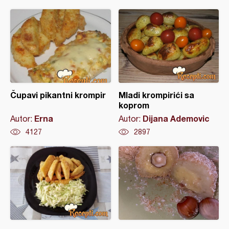
Čupavi pikantni krompir
Mladi krompirići sa
koprom
Erna
Dijana Ademovic
Autor:
Autor:
4127
2897