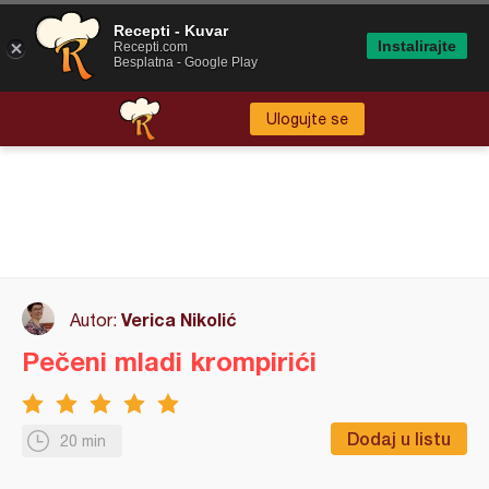
Recepti - Kuvar
Instalirajte
Recepti.com
Besplatna - Google Play
Ulogujte se
Verica Nikolić
Autor:
Pečeni mladi krompirići
Dodaj u listu
20 min