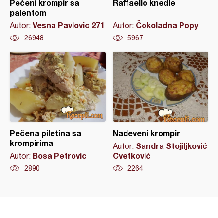
Pečeni krompir sa
Raffaello knedle
palentom
Vesna Pavlovic 271
Čokoladna Popy
Autor:
Autor:
26948
5967
Pečena piletina sa
Nadeveni krompir
krompirima
Sandra Stojiljković
Autor:
Bosa Petrovic
Cvetković
Autor:
2890
2264