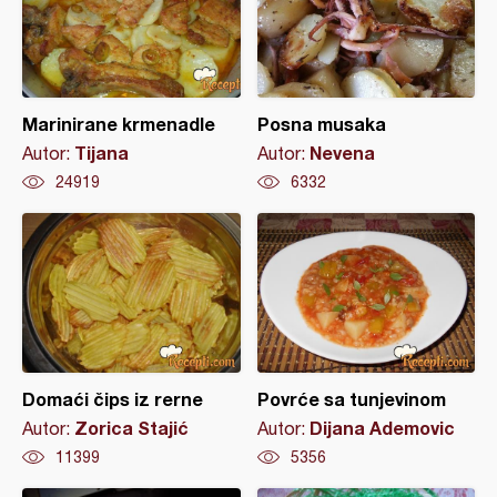
Marinirane krmenadle
Posna musaka
Tijana
Nevena
Autor:
Autor:
24919
6332
Domaći čips iz rerne
Povrće sa tunjevinom
Zorica Stajić
Dijana Ademovic
Autor:
Autor:
11399
5356