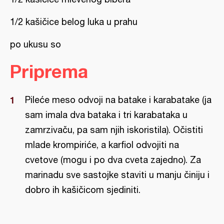
1/2 kašičice belog luka u prahu
po ukusu so
Priprema
Pileće meso odvoji na batake i karabatake (ja
sam imala dva bataka i tri karabataka u
zamrzivaču, pa sam njih iskoristila). Očistiti
mlade krompiriće, a karfiol odvojiti na
cvetove (mogu i po dva cveta zajedno). Za
marinadu sve sastojke staviti u manju činiju i
dobro ih kašičicom sjediniti.