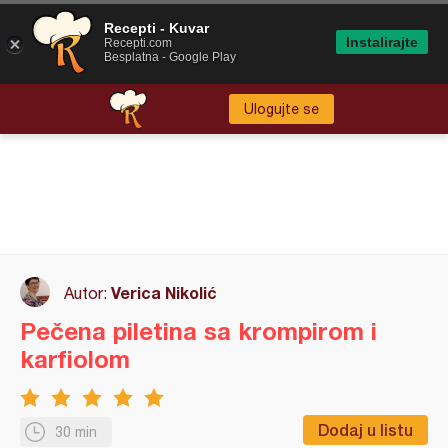
Recepti - Kuvar
Instalirajte
Recepti.com
Besplatna - Google Play
Ulogujte se
Verica Nikolić
Autor:
Pečena piletina sa krompirom i
karfiolom
Dodaj u listu
30 min