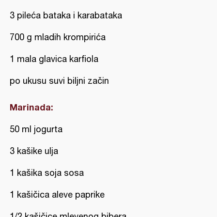
3 pileća bataka i karabataka
700 g mladih krompirića
1 mala glavica karfiola
po ukusu suvi biljni začin
Marinada:
50 ml jogurta
3 kašike ulja
1 kašika soja sosa
1 kašičica aleve paprike
1/2 kašičice mlevenog bibera