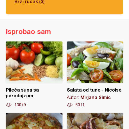
Brzi ručak (3)
Isprobao sam
Pileća supa sa
Salata od tune - Nicoise
paradajzom
Mirjana Simic
Autor:
13079
6011