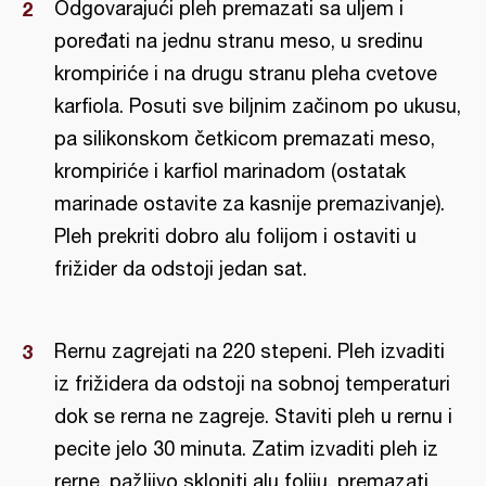
Odgovarajući pleh premazati sa uljem i
poređati na jednu stranu meso, u sredinu
krompiriće i na drugu stranu pleha cvetove
karfiola. Posuti sve biljnim začinom po ukusu,
pa silikonskom četkicom premazati meso,
krompiriće i karfiol marinadom (ostatak
marinade ostavite za kasnije premazivanje).
Pleh prekriti dobro alu folijom i ostaviti u
frižider da odstoji jedan sat.
Rernu zagrejati na 220 stepeni. Pleh izvaditi
iz frižidera da odstoji na sobnoj temperaturi
dok se rerna ne zagreje. Staviti pleh u rernu i
pecite jelo 30 minuta. Zatim izvaditi pleh iz
rerne, pažljivo skloniti alu foliju, premazati