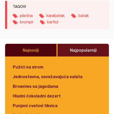
TAGOVI
piletina
karabatak
batak
krompir
karfiol
Najnoviji
Najpopularniji
Pužići sa sirom
Jednostavna, osvežavajuća salata
Brownies sa jagodama
Hladni čokoladni dezert
Punjeni cvetovi tikvica