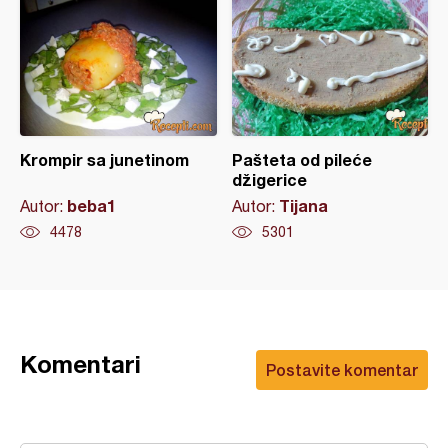
Krompir sa junetinom
Pašteta od pileće
džigerice
beba1
Tijana
Autor:
Autor:
4478
5301
Komentari
Postavite komentar