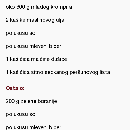
oko 600 g mladog krompira
2 kašike maslinovog ulja
po ukusu soli
po ukusu mleveni biber
1 kašičica majčine dušice
1 kašičica sitno seckanog peršunovog lista
Ostalo:
200 g zelene boranije
po ukusu so
po ukusu mleveni biber