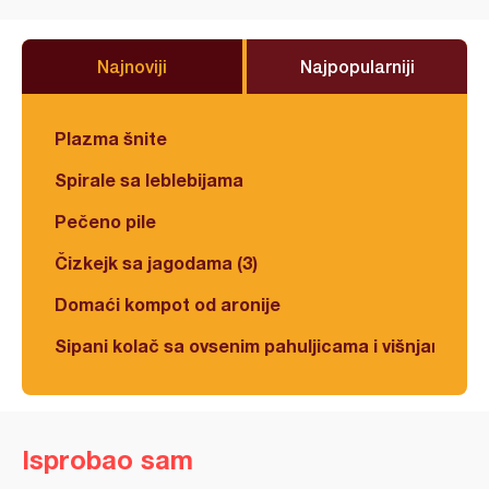
Najnoviji
Najpopularniji
Plazma šnite
Spirale sa leblebijama
Pečeno pile
Čizkejk sa jagodama (3)
Domaći kompot od aronije
Sipani kolač sa ovsenim pahuljicama i višnjama
Isprobao sam