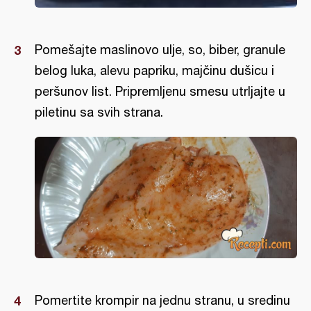
Pomešajte maslinovo ulje, so, biber, granule
belog luka, alevu papriku, majčinu dušicu i
peršunov list. Pripremljenu smesu utrljajte u
piletinu sa svih strana.
Pomertite krompir na jednu stranu, u sredinu