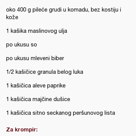
oko 400 g pileće grudi u komadu, bez kostiju i
kože
1 kašika maslinovog ulja
po ukusu so
po ukusu mleveni biber
1/2 kašičice granula belog luka
1 kašičica aleve paprike
1 kašičica majčine dušice
1 kašičica sitno seckanog peršunovog lista
Za krompir: