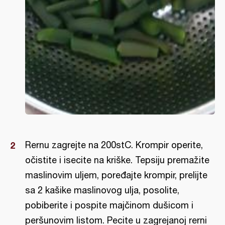
Rernu zagrejte na 200stC. Krompir operite,
očistite i isecite na kriške. Tepsiju premažite
maslinovim uljem, poređajte krompir, prelijte
sa 2 kašike maslinovog ulja, posolite,
pobiberite i pospite majčinom dušicom i
peršunovim listom. Pecite u zagrejanoj rerni