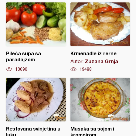
Pileća supa sa
Krmenadle iz rerne
paradajzom
Zuzana Grnja
Autor:
13090
19488
Restovana svinjetina u
Musaka sa sojom i
luku
krompirom