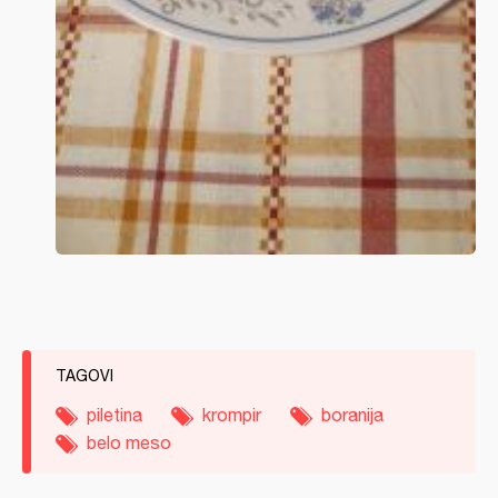
TAGOVI
piletina
krompir
boranija
belo meso