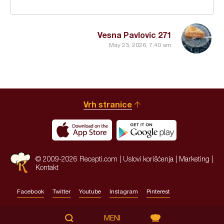
Vesna Pavlovic 271
May 23, 2026, 7:40 am
Vrh stranice
© 2009-2026 Recepti.com |
Uslovi korišćenja
|
Marketing
|
Kontakt
Facebook
Twitter
Youtube
Instagram
Pinterest
Site by:
HALO