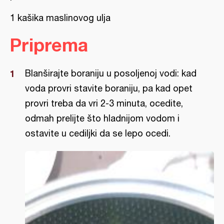
1 kašika maslinovog ulja
Priprema
Blanširajte boraniju u posoljenoj vodi: kad
voda provri stavite boraniju, pa kad opet
provri treba da vri 2-3 minuta, ocedite,
odmah prelijte što hladnijom vodom i
ostavite u cediljki da se lepo ocedi.