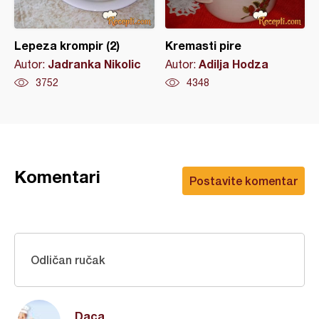
Lepeza krompir (2)
Kremasti pire
Jadranka Nikolic
Adilja Hodza
Autor:
Autor:
3752
4348
Komentari
Postavite komentar
Odličan ručak
Daca