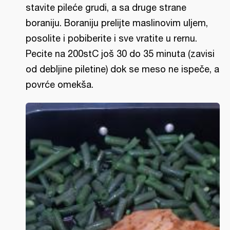
stavite pileće grudi, a sa druge strane
boraniju. Boraniju prelijte maslinovim uljem,
posolite i pobiberite i sve vratite u rernu.
Pecite na 200stC još 30 do 35 minuta (zavisi
od debljine piletine) dok se meso ne ispeče, a
povrće omekša.