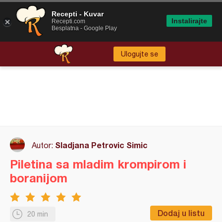
Recepti - Kuvar
Instalirajte
Recepti.com
Besplatna - Google Play
Ulogujte se
Sladjana Petrovic Simic
Autor:
Piletina sa mladim krompirom i
boranijom
Dodaj u listu
20 min