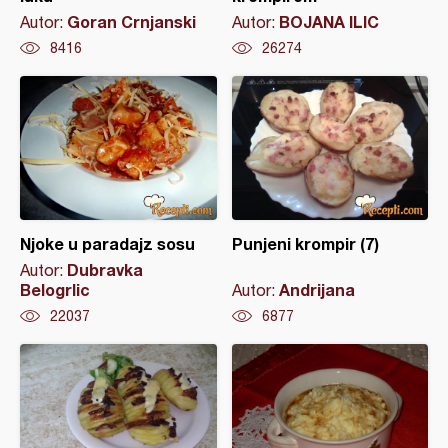
Goran Crnjanski
BOJANA ILIC
Autor:
Autor:
8416
26274
Njoke u paradajz sosu
Punjeni krompir (7)
Dubravka
Autor:
Belogrlic
Andrijana
Autor:
22037
6877