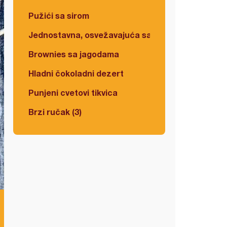
Pužići sa sirom
Jednostavna, osvežavajuća salata
Brownies sa jagodama
Hladni čokoladni dezert
Punjeni cvetovi tikvica
Brzi ručak (3)