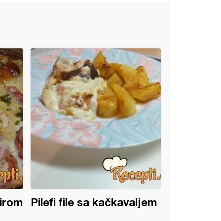
irom
Pilefi file sa kačkavaljem