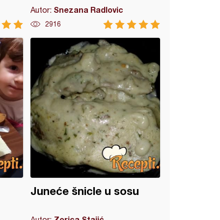
Snezana Radlovic
Autor:
2916
Juneće šnicle u sosu
Zorica Stajić
Autor: