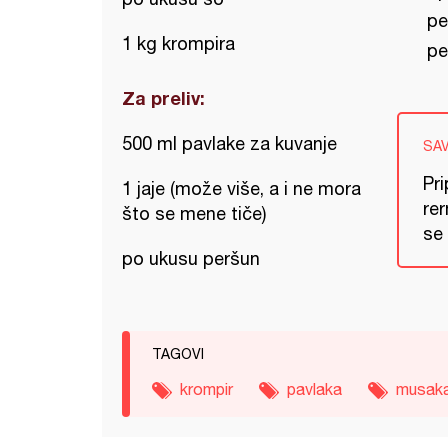
pe
1 kg krompira
pe
Za preliv:
500 ml pavlake za kuvanje
SA
Pr
1 jaje (može više, a i ne mora
rer
što se mene tiče)
se 
po ukusu peršun
TAGOVI
krompir
pavlaka
musak