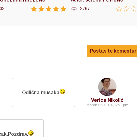
32
2767
Postavite komentar
Odlična musaka
Verica Nikolić
March 28, 2024, 6:51 pm
čak.Pozdrav.