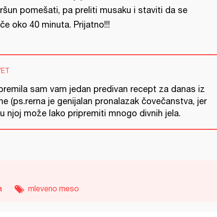
ršun pomešati, pa preliti musaku i staviti da se
če oko 40 minuta. Prijatno!!!
VET
ipremila sam vam jedan predivan recept za danas iz
ne (ps.rerna je genijalan pronalazak čovečanstva, jer
u njoj može lako pripremiti mnogo divnih jela.
a
mleveno meso