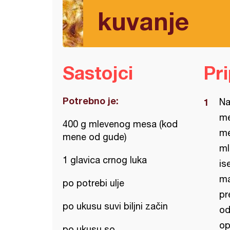
kuvanje
Sastojci
Pr
Potrebno je:
Na
me
400 g mlevenog mesa (kod
me
mene od gude)
ml
1 glavica crnog luka
is
ma
po potrebi ulje
pr
po ukusu suvi biljni začin
od
op
po ukusu so