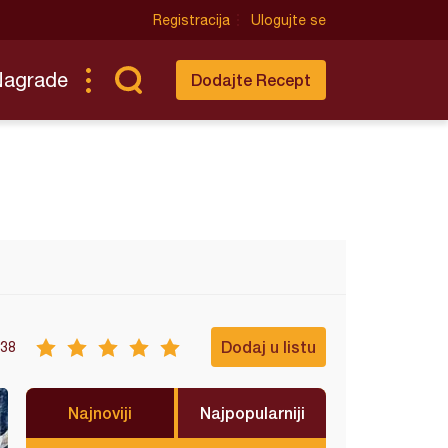
Registracija
Ulogujte se
Nagrade
Dodajte Recept
Dodaj u listu
38
Najnoviji
Najpopularniji