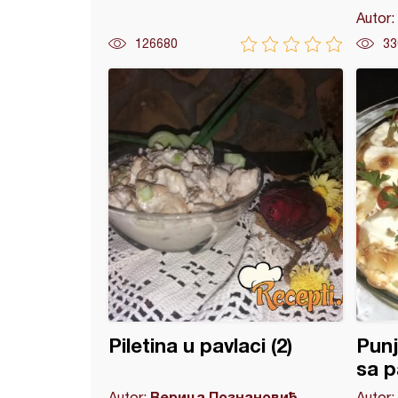
Autor:
126680
33
e šnicle u sosu
Piletina u pavlaci (2)
Pun
sa p
Верица Познановић
Autor:
Autor: