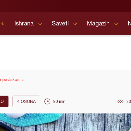
Ishrana
Saveti
Magazin
a pavlakom z
KO
4
OSOBA
90 min
33