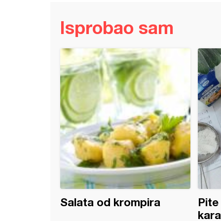
Isprobao sam
 file sa kačkavaljem
Salata od krompira
Pite
kara