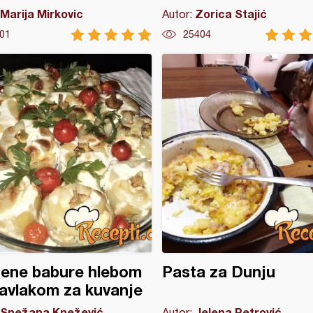
Marija Mirkovic
Zorica Stajić
Autor:
01
25404
jene babure hlebom
Pasta za Dunju
avlakom za kuvanje
Snežana Knežević
Jelena Petrović
Autor: