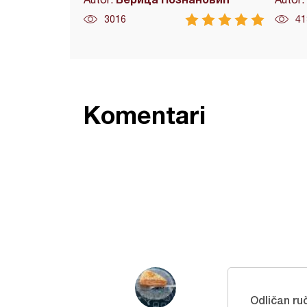
3016
41
Komentari
Odličan ru