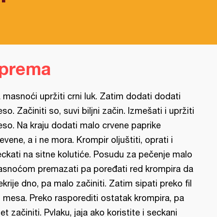
iprema
 masnoći upržiti crni luk. Zatim dodati dodati
so. Začiniti so, suvi biljni začin. Izmešati i upržiti
so. Na kraju dodati malo crvene paprike
evene, a i ne mora. Krompir oljuštiti, oprati i
eckati na sitne kolutiće. Posudu za pečenje malo
snoćom premazati pa poređati red krompira da
ekrije dno, pa malo začiniti. Zatim sipati preko fil
 mesa. Preko rasporediti ostatak krompira, pa
et začiniti. Pvlaku, jaja ako koristite i seckani