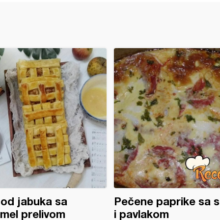
 od jabuka sa
Pečene paprike sa s
mel prelivom
i pavlakom