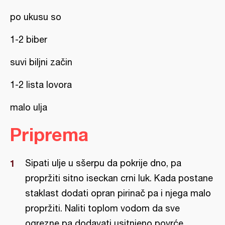
po ukusu so
1-2 biber
suvi biljni začin
1-2 lista lovora
malo ulja
Priprema
Sipati ulje u sšerpu da pokrije dno, pa
propržiti sitno iseckan crni luk. Kada postane
staklast dodati opran pirinač pa i njega malo
propržiti. Naliti toplom vodom da sve
ogrezne pa dodavati usitnjeno povrće.