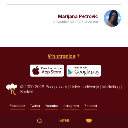
Marijana Petrović
November 30, 2023, 3:28 pm
Vrh stranice
© 2009-2026 Recepti.com |
Uslovi korišćenja
|
Marketing
|
Kontakt
Facebook
Twitter
Youtube
Instagram
Pinterest
Site by:
HALO