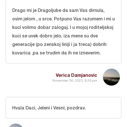
Drago mi je Dragoljube da sam Vas dirnula,
ovim jelom , u srce. Potpuno Vas razumem i mi u
kuci volimo dobar zalogaj. I u mojoj roditeljskoj
kuci se uvek dobro jelo, iza mene su dve
generacije (po zenskoj liniji i ja treca) dobrih
kuvarica ,pa se trudim da ih ne izneverim.
Verica Damjanovic
November 30, 2023, 8:26 pm
Hvala Daci, Jeleni i Vesni, pozdrav.