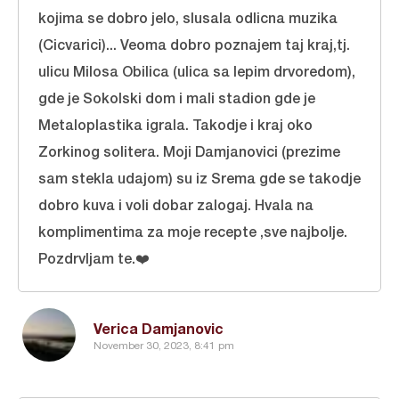
kojima se dobro jelo, slusala odlicna muzika
(Cicvarici)... Veoma dobro poznajem taj kraj,tj.
ulicu Milosa Obilica (ulica sa lepim drvoredom),
gde je Sokolski dom i mali stadion gde je
Metaloplastika igrala. Takodje i kraj oko
Zorkinog solitera. Moji Damjanovici (prezime
sam stekla udajom) su iz Srema gde se takodje
dobro kuva i voli dobar zalogaj. Hvala na
komplimentima za moje recepte ,sve najbolje.
Pozdrvljam te.❤️
Verica Damjanovic
November 30, 2023, 8:41 pm