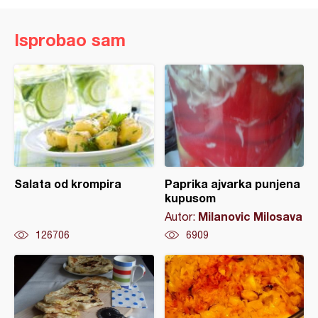
Isprobao sam
Salata od krompira
Paprika ajvarka punjena
kupusom
Milanovic Milosava
Autor:
126706
6909