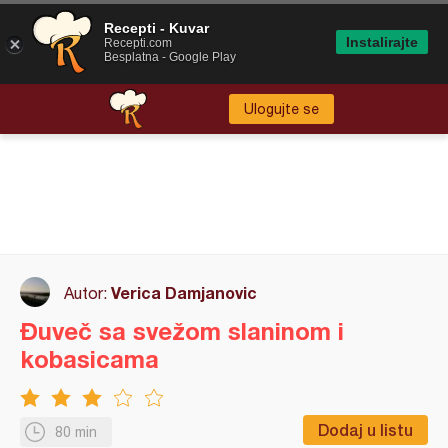
Recepti - Kuvar
Instalirajte
Recepti.com
Besplatna - Google Play
Ulogujte se
Verica Damjanovic
Autor:
Đuveč sa svežom slaninom i
kobasicama
Dodaj u listu
80 min