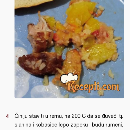
Činiju staviti u rernu, na 200 C da se đuveč, tj.
slanina i kobasice lepo zapeku i budu rumeni,