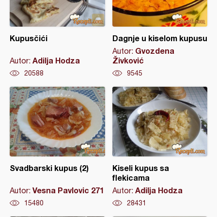
Kupusčići
Dagnje u kiselom kupusu
Gvozdena
Autor:
Adilja Hodza
Živković
Autor:
20588
9545
Svadbarski kupus (2)
Kiseli kupus sa
flekicama
Vesna Pavlovic 271
Adilja Hodza
Autor:
Autor:
15480
28431