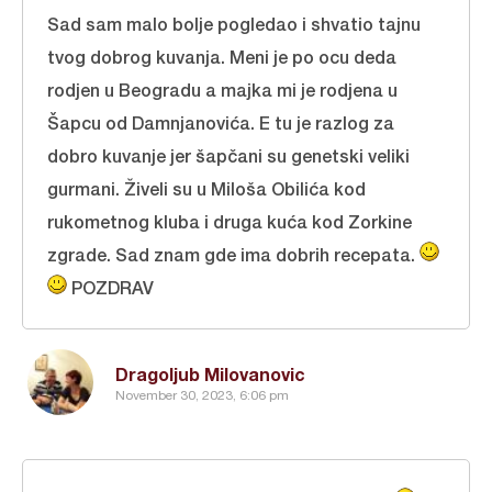
Sad sam malo bolje pogledao i shvatio tajnu
tvog dobrog kuvanja. Meni je po ocu deda
rodjen u Beogradu a majka mi je rodjena u
Šapcu od Damnjanovića. E tu je razlog za
dobro kuvanje jer šapčani su genetski veliki
gurmani. Živeli su u Miloša Obilića kod
rukometnog kluba i druga kuća kod Zorkine
zgrade. Sad znam gde ima dobrih recepata.
POZDRAV
Dragoljub Milovanovic
November 30, 2023, 6:06 pm