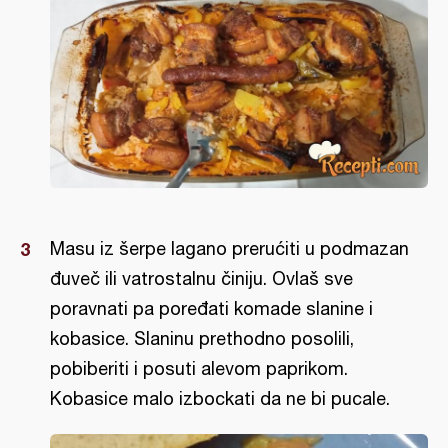
Masu iz šerpe lagano prerućiti u podmazan
đuveč ili vatrostalnu činiju. Ovlaš sve
poravnati pa poređati komade slanine i
kobasice. Slaninu prethodno posolili,
pobiberiti i posuti alevom paprikom.
Kobasice malo izbockati da ne bi pucale.