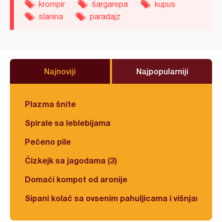
krompir
šargarepa
kupus
slanina
paradajz
Najnoviji
Najpopularniji
Plazma šnite
Spirale sa leblebijama
Pečeno pile
Čizkejk sa jagodama (3)
Domaći kompot od aronije
Sipani kolač sa ovsenim pahuljicama i višnjama