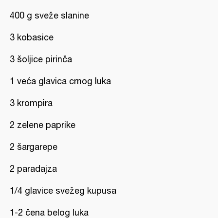
400 g sveže slanine
3 kobasice
3 šoljice pirinča
1 veća glavica crnog luka
3 krompira
2 zelene paprike
2 šargarepe
2 paradajza
1/4 glavice svežeg kupusa
1-2 čena belog luka