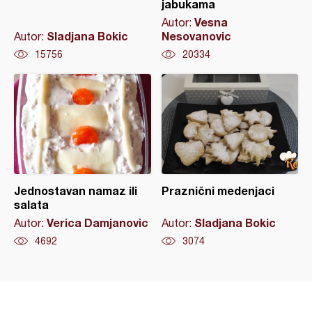
jabukama
Vesna
Autor:
Sladjana Bokic
Nesovanovic
Autor:
15756
20334
Jednostavan namaz ili
Praznični medenjaci
salata
Verica Damjanovic
Sladjana Bokic
Autor:
Autor:
4692
3074