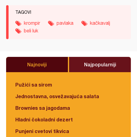
TAGOVI
krompir
pavlaka
kačkavalj
beli luk
Najnoviji
Najpopularniji
Pužići sa sirom
Jednostavna, osvežavajuća salata
Brownies sa jagodama
Hladni čokoladni dezert
Punjeni cvetovi tikvica