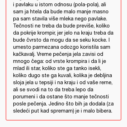
i pavlaku u istom odnosu (pola-pola), ali
sam ja htela da bude malo manje masno
pa sam stavila više mleka nego pavlake.
Tečnosti ne treba da bude previše, koliko
da pokrije krompir, jer jelo na kraju treba da
bude čvrsto da mogu da se seku kocke. I
umesto parmezana odozgo koristila sam
kačkavalj. Vreme pečenja jela zavisi od
mnogo čega: od vrste krompira i da li je
mlad ili star, koliko ste ga tanko isekli,
koliko dugo ste ga kuvali, kolika je debljina
sloja jela u tepsiji i na kraju i od vaše rerne,
ali se svodi na to da treba lepo da
porumeni i da ostane što manje tečnosti
posle pečenja. Jedino što bih ja dodala (za
sledeći put kad spremam) je i malo bibera.