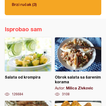
Brzi ručak (3)
Isprobao sam
Salata od krompira
Obrok salata sa šarenim
korama
Milica Zivkovic
Autor:
126684
3108