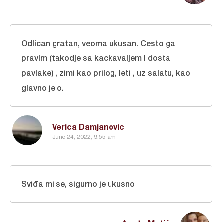
Odlican gratan, veoma ukusan. Cesto ga
pravim (takodje sa kackavaljem I dosta
pavlake) , zimi kao prilog, leti , uz salatu, kao
glavno jelo.
Verica Damjanovic
June 24, 2022, 9:55 am
Sviđa mi se, sigurno je ukusno