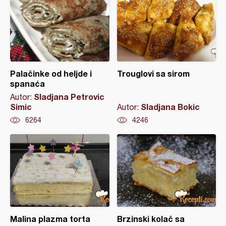
Palačinke od heljde i
Trouglovi sa sirom
spanaća
Sladjana Petrovic
Autor:
Simic
Sladjana Bokic
Autor:
6264
4246
Malina plazma torta
Brzinski kolač sa