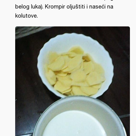
belog luka). Krompir oljuštiti i naseći na
kolutove.