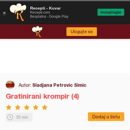
Recepti - Kuvar
Instalirajte
Recepti.com
Besplatna - Google Play
Ulogujte se
Sladjana Petrovic Simic
Autor:
Gratinirani krompir (4)
Dodaj u listu
30 min