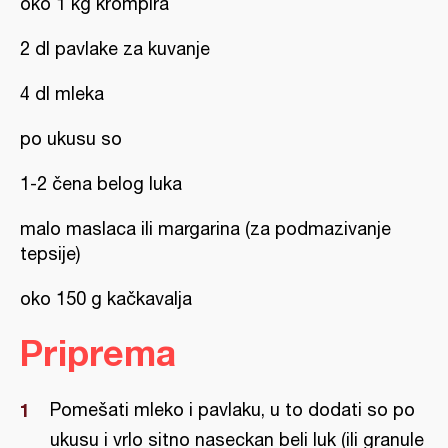
oko 1 kg krompira
2 dl pavlake za kuvanje
4 dl mleka
po ukusu so
1-2 čena belog luka
malo maslaca ili margarina (za podmazivanje
tepsije)
oko 150 g kačkavalja
Priprema
Pomešati mleko i pavlaku, u to dodati so po
ukusu i vrlo sitno naseckan beli luk (ili granule