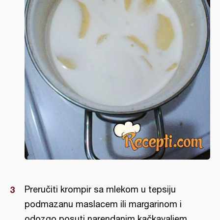
Preručiti krompir sa mlekom u tepsiju
podmazanu maslacem ili margarinom i
odozgo posuti narendanim kačkavaljem.