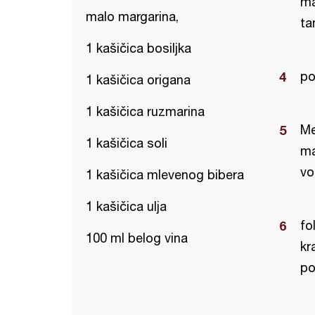
ma
malo margarina,
ta
1 kašičica bosiljka
po
1 kašičica origana
1 kašičica ruzmarina
Me
1 kašičica soli
ma
vo
1 kašičica mlevenog bibera
1 kašičica ulja
fo
100 ml belog vina
kr
po