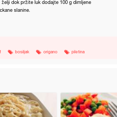
 želji dok pržite luk dodajte 100 g dimljene
ckane slanine.
f
bosiljak
origano
piletina