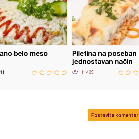
ano belo meso
Piletina na poseban 
jednostavan način
41
11423
Postavite komentar