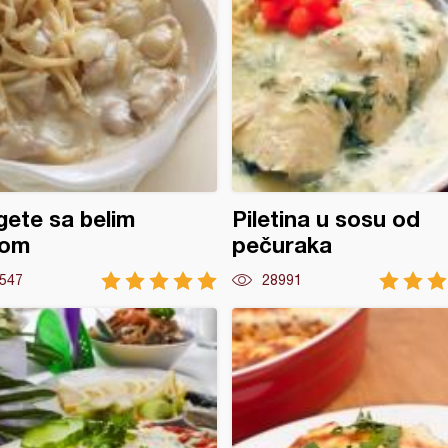
ete sa belim
Piletina u sosu od
om
pečuraka
547
28991