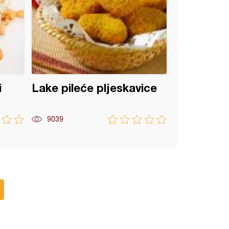
i
Lake pileće pljeskavice
9039