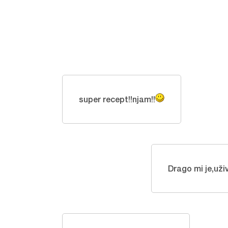
super recept!!njam!!
Drago mi je,uži