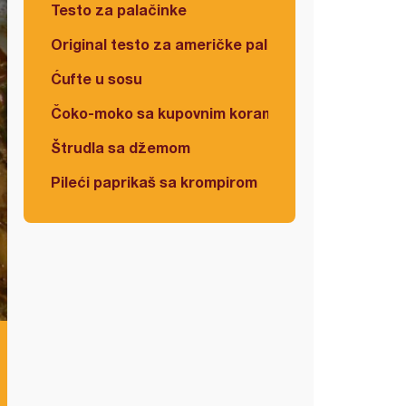
Testo za palačinke
Original testo za američke palačinke
Ćufte u sosu
Čoko-moko sa kupovnim korama
Štrudla sa džemom
Pileći paprikaš sa krompirom