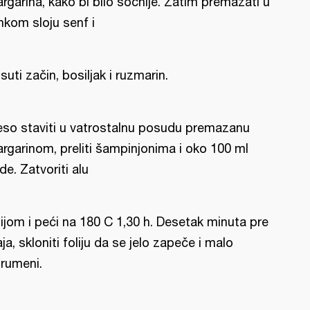
rgarina, kako bi bilo sočnije. Zatim premazati u
nkom sloju senf i
suti začin, bosiljak i ruzmarin.
so staviti u vatrostalnu posudu premazanu
rgarinom, preliti šampinjonima i oko 100 ml
de. Zatvoriti alu
lijom i peći na 180 C 1,30 h. Desetak minuta pre
aja, skloniti foliju da se jelo zapeče i malo
rumeni.