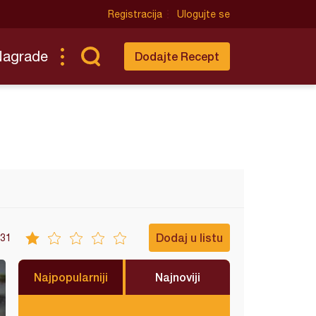
Registracija
Ulogujte se
Nagrade
Dodajte Recept
Dodaj u listu
31
Najpopularniji
Najnoviji