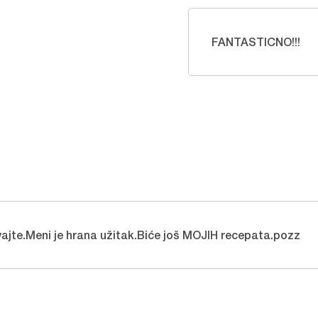
FANTASTICNO!!!
vajte.Meni je hrana užitak.Biće još MOJIH recepata.pozz