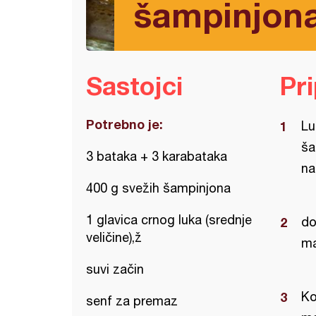
šampinjon
Sastojci
Pr
Potrebno je:
Lu
ša
3 bataka + 3 karabataka
na
400 g svežih šampinjona
1 glavica crnog luka (srednje
do
veličine),ž
ma
suvi začin
Ko
senf za premaz