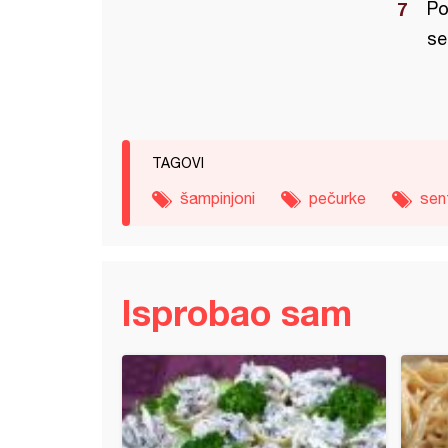
Po
se
TAGOVI
šampinjoni
pečurke
sen
Isprobao sam
jni greh