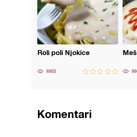
Roli poli Njokice
Meš
6955
99
Komentari