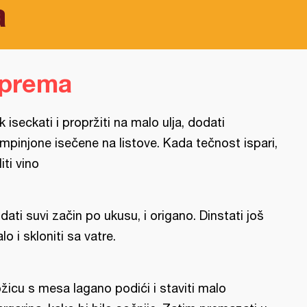
a
iprema
k iseckati i propržiti na malo ulja, dodati
mpinjone isečene na listove. Kada tečnost ispari,
liti vino
dati suvi začin po ukusu, i origano. Dinstati još
lo i skloniti sa vatre.
žicu s mesa lagano podići i staviti malo