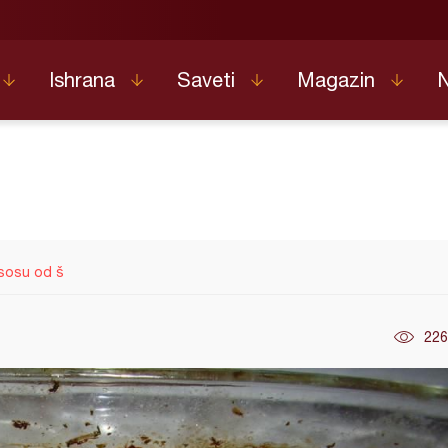
Ishrana
Saveti
Magazin
 sosu od š
226