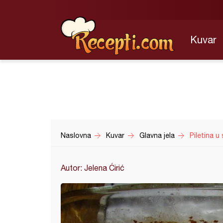
Kuvar
Naslovna
Kuvar
Glavna jela
Piletina u
Autor: Jelena Ćirić