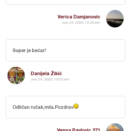
Verica Damjanovic
July 24, 2020, 12:20 pm
Super je bećar!
Danijela Žikić
July 24, 2020, 10:53 am
Odličan ručak,mila.Pozdrav
Vesna Pavlovic 271