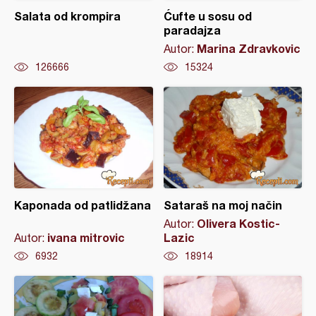
Salata od krompira
Ćufte u sosu od
paradajza
Marina Zdravkovic
Autor:
126666
15324
Kaponada od patlidžana
Sataraš na moj način
Olivera Kostic-
Autor:
ivana mitrovic
Lazic
Autor:
6932
18914