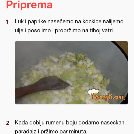
Priprema
Luk i paprike nasečemo na kockice nalijemo
ulje i posolimo i propržimo na tihoj vatri.
Kada dobiju rumenu boju dodamo naseckani
paradajz i pržimo par minuta.