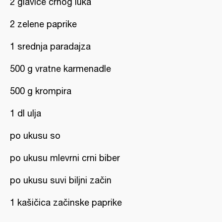
2 glavice crnog luka
2 zelene paprike
1 srednja paradajza
500 g vratne karmenadle
500 g krompira
1 dl ulja
po ukusu so
po ukusu mlevrni crni biber
po ukusu suvi biljni začin
1 kašičica začinske paprike