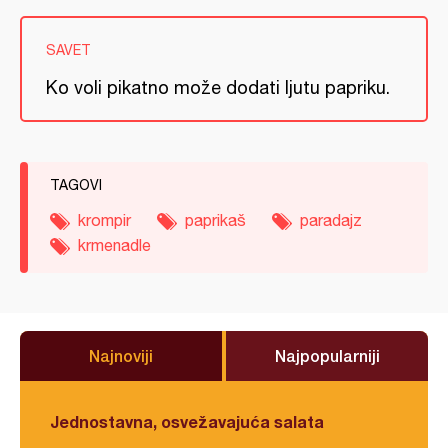
SAVET
Ko voli pikatno može dodati ljutu papriku.
TAGOVI
krompir
paprikaš
paradajz
krmenadle
Najnoviji
Najpopularniji
Jednostavna, osvežavajuća salata