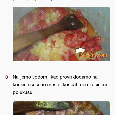
Nalijemo vodom i kad provri dodamo na
kockice sečeno meso i koščati deo začinimo
po ukusu.