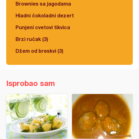
Brownies sa jagodama
Hladni čokoladni dezert
Punjeni cvetovi tikvica
Brzi ručak (3)
Džem od breskvi (3)
Isprobao sam