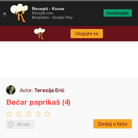
Recepti - Kuvar
Instalirajte
Recepti.com
Besplatna - Google Play
Ulogujte se
Terezija Erić
Autor:
Bećar paprikaš (4)
Dodaj u listu
90 min