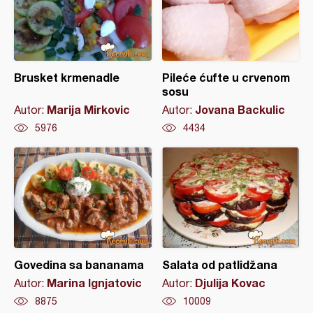
Brusket krmenadle
Pileće ćufte u crvenom
sosu
Marija Mirkovic
Jovana Backulic
Autor:
Autor:
5976
4434
Govedina sa bananama
Salata od patlidžana
Marina Ignjatovic
Djulija Kovac
Autor:
Autor:
8875
10009