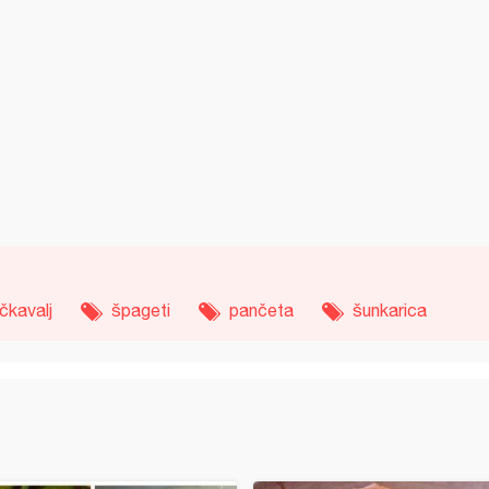
čkavalj
špageti
pančeta
šunkarica