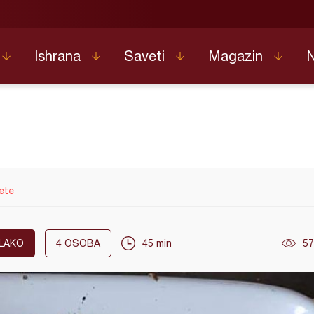
Ishrana
Saveti
Magazin
ete
LAKO
4
OSOBA
45 min
57