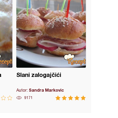
a
Slani zalogajčići
Sandra Markovic
Autor:
9171