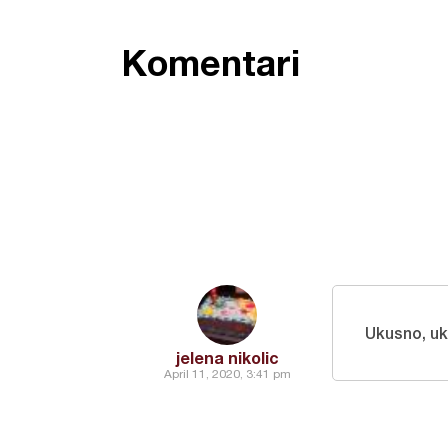
Komentari
Ukusno, u
jelena nikolic
April 11, 2020, 3:41 pm