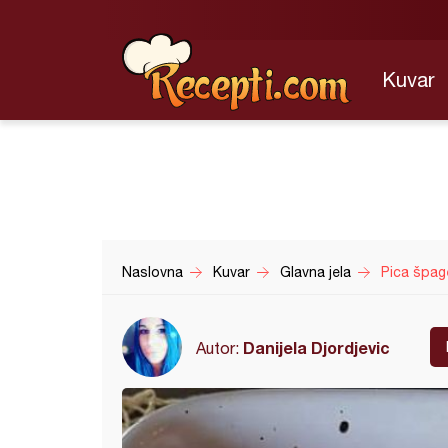
Kuvar
Naslovna
Kuvar
Glavna jela
Pica špag
Danijela Djordjevic
Autor: