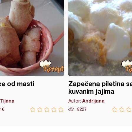
ice od masti
Zapečena piletina s
kuvanim jajima
Tijana
Andrijana
Autor:
16
8227