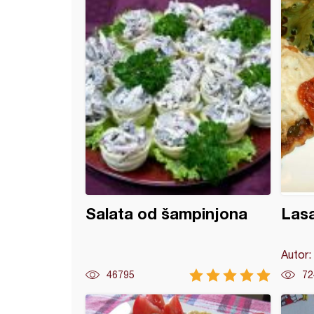
ane tikvice (7)
Salata od šampinjona
Las
Autor:
46795
72
zalogajčići