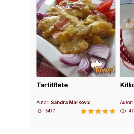
Tartifflete
Kifl
Sandra Markovic
Autor:
Autor:
5477
47