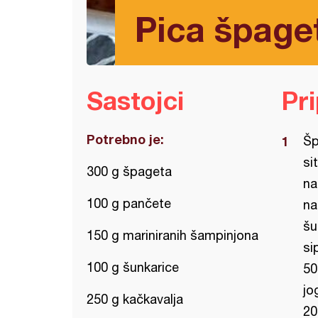
Pica špage
Sastojci
Pr
Potrebno je:
Šp
si
300 g špageta
na
100 g pančete
na
šu
150 g mariniranih šampinjona
si
100 g šunkarice
50
jo
250 g kačkavalja
20