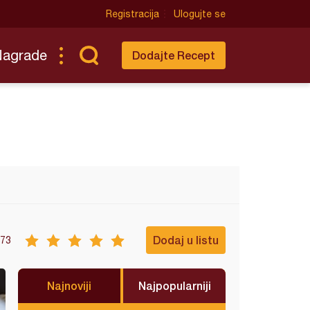
Registracija
Ulogujte se
Nagrade
Dodajte Recept
Dodaj u listu
73
Najnoviji
Najpopularniji