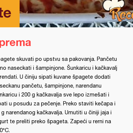
te
iprema
agete skuvati po upstvu sa pakovanja. Pančetu
tno naseckati i šampinjone. Šunkaricu i kačkavalj
rendati. U činiju sipati kuvane špagete dodati
seckanu pančetu, šampinjone, narendanu
nkaricu i 200 g kačkavalja sve lepo izmešati i
pati u posudu za pečenje. Preko staviti kečapa i
 g narendanog kačkavalja. Umutiti u činiji jaja i
gurt te preliti preko špageta. Zapeći u rerni na
0°C.