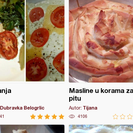
anja
Masline u korama z
pitu
Dubravka Belogrlic
Tijana
Autor:
41
4106