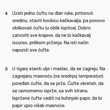
Uzeti jednu ćuftu na dlan ruke, pritisnuti
sredinu, staviti kockicu kačkavalja, pa ponovo
oblikovati ćuftu (u oblik loptice). Dobro
zatvoriti sve krajeve, da ne bi kačkavalj
iscureo, prilikom prženja. Na isti način
napuniti sve ćufte.
U tiganj staviti ulje i maslac, da se zagreju. Na
zagrejanu masnoću (na srednjoj temperaturi)
poređati ćufte, da se prže. Ćufte okretati, da
se ravnomerno isprže, sa svih strana.
Ispržene ćufte vaditi na kuhinjski papir, da bi
papir upio višak masnoće.