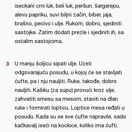
iseckani crni luk, beli luk, peršun, šargarepu,
alevu papriku, suvi biljni začin, biber, jaja,
brašno, pecivo i ulje. Rukom, dobro, sjediniti
sastojke. Zatim dodati prezle i sjediniti ih, sa
ostalim sastojcima.
U manju šoljicu sipati ulje. Uzeti
odgovarajuću posudu, u kojoj će se stavljati
ćufte, pa i nju nauljiti. Ruke, takođe, dobro
nauljiti. Kašiku (za supu) provući kroz ulje,
zahvatiti smesu sa mesom, staviti na dlan
ruke i formirati lopticu. Loptice mesa ređati u
posudu. Kada su se sve ćufte napravile, sada
kačkavalj iseći na kockice, koliko ima ćufti.