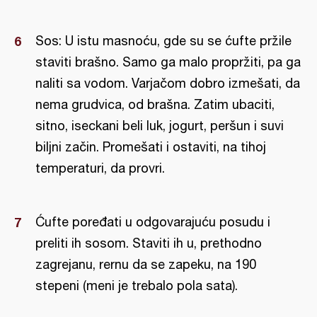
Sos: U istu masnoću, gde su se ćufte pržile
staviti brašno. Samo ga malo propržiti, pa ga
naliti sa vodom. Varjačom dobro izmešati, da
nema grudvica, od brašna. Zatim ubaciti,
sitno, iseckani beli luk, jogurt, peršun i suvi
biljni začin. Promešati i ostaviti, na tihoj
temperaturi, da provri.
Ćufte poređati u odgovarajuću posudu i
preliti ih sosom. Staviti ih u, prethodno
zagrejanu, rernu da se zapeku, na 190
stepeni (meni je trebalo pola sata).