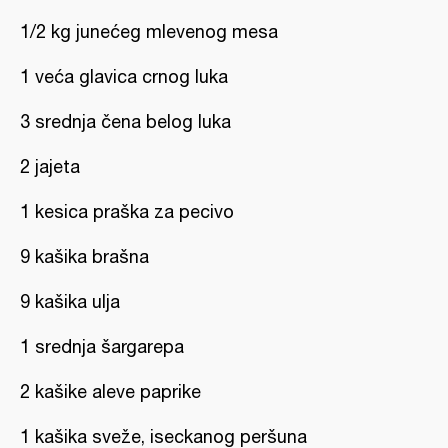
1/2 kg junećeg mlevenog mesa
1 veća glavica crnog luka
3 srednja čena belog luka
2 jajeta
1 kesica praška za pecivo
9 kašika brašna
9 kašika ulja
1 srednja šargarepa
2 kašike aleve paprike
1 kašika sveže, iseckanog peršuna