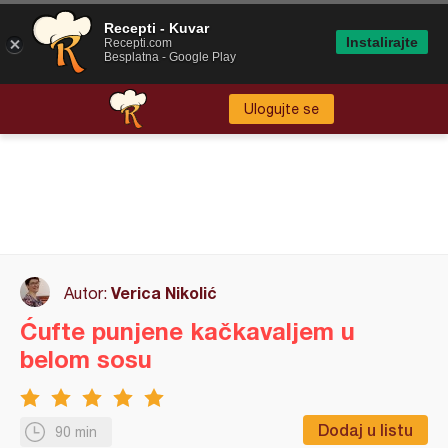
Recepti - Kuvar
Instalirajte
Recepti.com
Besplatna - Google Play
Ulogujte se
Verica Nikolić
Autor:
Ćufte punjene kačkavaljem u
belom sosu
Dodaj u listu
90 min