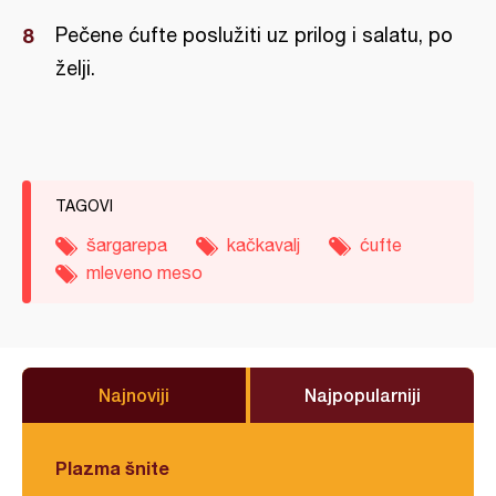
Pečene ćufte poslužiti uz prilog i salatu, po
želji.
TAGOVI
šargarepa
kačkavalj
ćufte
mleveno meso
Najnoviji
Najpopularniji
Plazma šnite