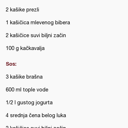
2 kašike prezli
1 kašičica mlevenog bibera
2 kašičice suvi biljni začin
100 g kačkavalja
Sos:
3 kašike brašna
600 ml tople vode
1/2 l gustog jogurta
4 srednja čena belog luka