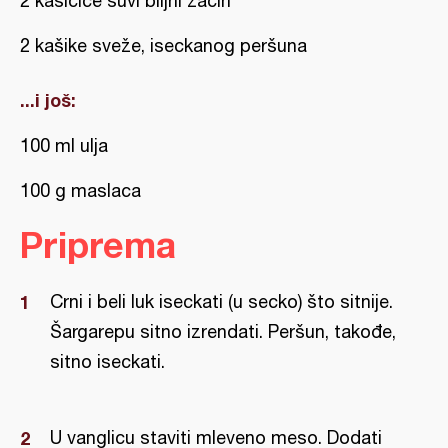
2 kašičice suvi biljni začin
2 kašike sveže, iseckanog peršuna
...i još:
100 ml ulja
100 g maslaca
Priprema
Crni i beli luk iseckati (u secko) što sitnije.
Šargarepu sitno izrendati. Peršun, takođe,
sitno iseckati.
U vanglicu staviti mleveno meso. Dodati