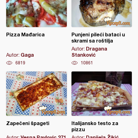
Pizza Mađarica
Punjeni pileći bataci u
skrami sa roštilja
Dragana
Autor:
Gaga
Stanković
Autor:
6819
10861
Zapečeni špageti
Italijansko testo za
pizzu
Vesna Pavlovic 271
Danijela Žikić
Autor:
Autor: