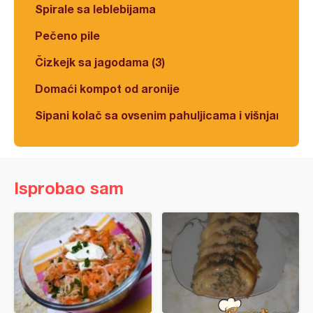
Spirale sa leblebijama
Pečeno pile
Čizkejk sa jagodama (3)
Domaći kompot od aronije
Sipani kolač sa ovsenim pahuljicama i višnjama
Isprobao sam