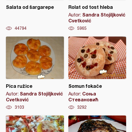
Salata od šargarepe
Rolat od tost hleba
Sandra Stojiljković
Autor:
Cvetković
44794
5965
Pica ružice
Somun fokače
Sandra Stojiljković
Соња
Autor:
Autor:
Cvetković
Стевановић
3103
3292